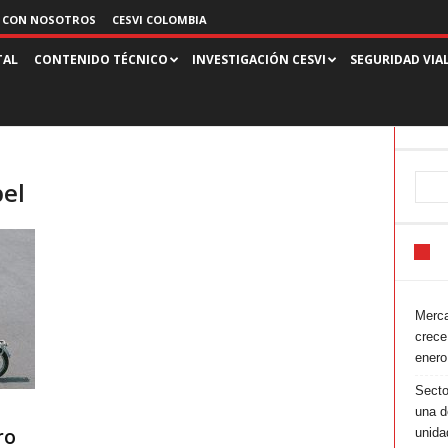
 CON NOSOTROS
CESVI COLOMBIA
TAL
CONTENIDO TÉCNICO
INVESTIGACIÓN CESVI
SEGURIDAD VIA
pel
Merca
crece
enero
Secto
una d
ro
unida