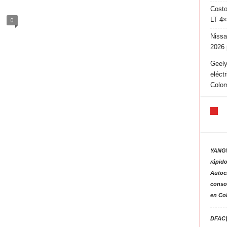
Costo
LT 4×
0
Nissa
2026 
Geely
eléct
Colo
YANGW
rápido
Autoc
consol
en Co
DFAC|