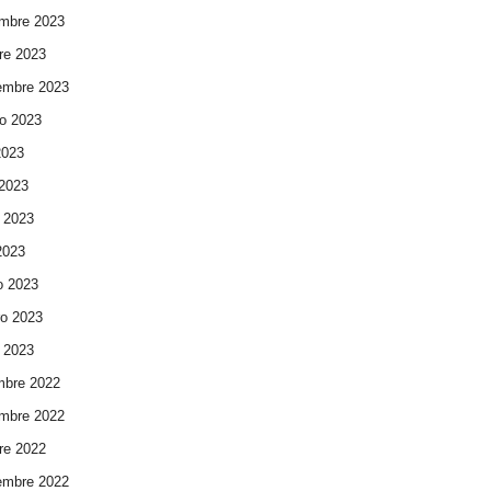
mbre 2023
re 2023
embre 2023
o 2023
2023
 2023
 2023
 2023
o 2023
ro 2023
 2023
mbre 2022
mbre 2022
re 2022
embre 2022