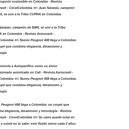
nsporte sostenible en Colombia - Revista
en
rash - CesviColombia
Juan Naranjo, campeón
X, se une a la Tribu CUPRA en Colombia
aranjo, campeón de BMX, se une a la Tribu
 en Colombia - Revista Autocrash -
en
Colombia
Nuevo Peugeot 408 llega a Colombia:
upé que combina elegancia, dinamismo y
logía
anuncia a Autopacífico como su único
ionario autorizado en Cali - Revista Autocrash -
en
Colombia
Nuevo Peugeot 408 llega a Colombia:
upé que combina elegancia, dinamismo y
logía
 Peugeot 408 llega a Colombia: un coupé que
a elegancia, dinamismo y tecnología - Revista
en
rash - CesviColombia
Su carro puede estar en
 y usted no lo sabe: este fluido vence cada 2 años