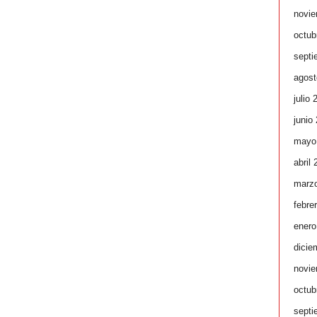
novie
octub
septi
agost
julio 
junio
mayo
abril
marz
febre
enero
dicie
novie
octub
septi