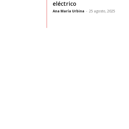
t
eléctrico
Ana María Urbina
-
25 agosto, 2025
o
c
r
a
s
h
–
C
e
s