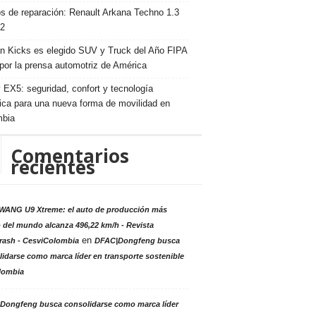
s de reparación: Renault Arkana Techno 1.3
2
n Kicks es elegido SUV y Truck del Año FIPA
por la prensa automotriz de América
 EX5: seguridad, confort y tecnología
rica para una nueva forma de movilidad en
mbia
Comentarios
recientes
ANG U9 Xtreme: el auto de producción más
 del mundo alcanza 496,22 km/h - Revista
en
rash - CesviColombia
DFAC|Dongfeng busca
idarse como marca líder en transporte sostenible
lombia
Dongfeng busca consolidarse como marca líder