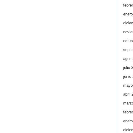
febre
enero
dicie
novie
octub
septi
agost
julio 
junio
mayo
abril
marz
febre
enero
dicie