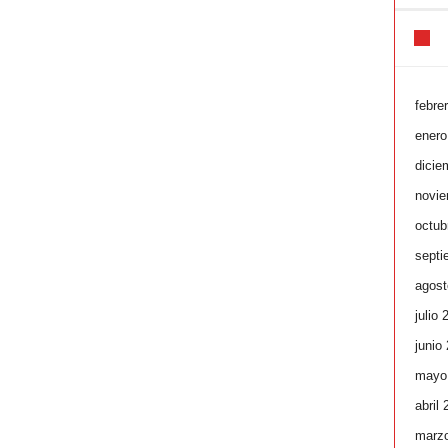
febre
enero
dicie
novie
octub
septi
agost
julio 
junio
mayo
abril
marz