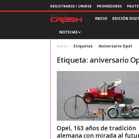
REGISTRARSE / UNIRSE
PROVEEDORES
PAUTE
R
INICIO
EDICIÓN DIGI
NOTICIAS
e
v
Inicio
Etiquetas
Aniversario Opel
Etiqueta: aniversario O
i
s
t
a
A
Opel, 163 años de tradición
u
alemana con mirada al futu