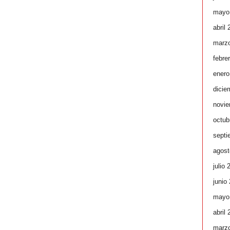
mayo
abril
marz
febre
enero
dicie
novie
octub
septi
agost
julio 
junio
mayo
abril
marz