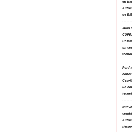
en tra
Autoc
de BM
Juan N
CUPRA
Cesvi
un co
tecno
Ford 
conces
Cesvi
un co
tecno
Nuevo
combin
Autoc
riesgo