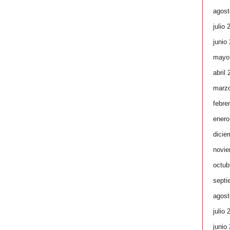
agost
julio 
junio
mayo
abril
marz
febre
enero
dicie
novie
octub
septi
agost
julio 
junio