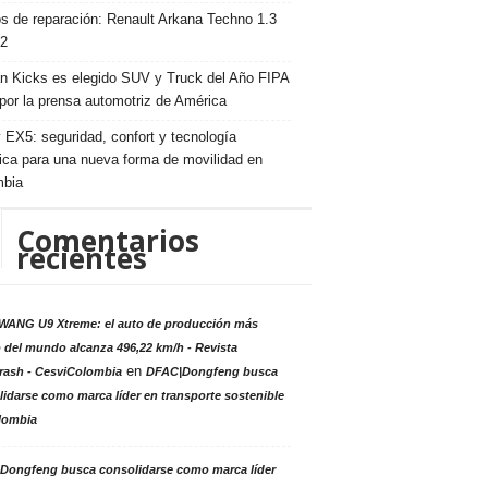
s de reparación: Renault Arkana Techno 1.3
2
n Kicks es elegido SUV y Truck del Año FIPA
por la prensa automotriz de América
 EX5: seguridad, confort y tecnología
rica para una nueva forma de movilidad en
mbia
Comentarios
recientes
ANG U9 Xtreme: el auto de producción más
 del mundo alcanza 496,22 km/h - Revista
en
rash - CesviColombia
DFAC|Dongfeng busca
idarse como marca líder en transporte sostenible
lombia
Dongfeng busca consolidarse como marca líder