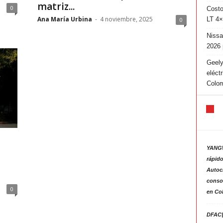
matriz...
0
Costo
Ana María Urbina
-
4 noviembre, 2025
LT 4×
0
Nissa
2026 
Geely
eléct
Colo
YANGW
rápido
Autoc
consol
0
en Co
DFAC|