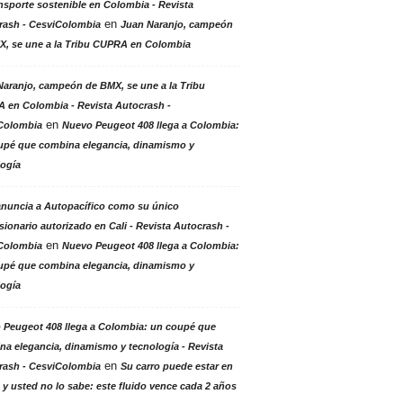
nsporte sostenible en Colombia - Revista
en
rash - CesviColombia
Juan Naranjo, campeón
X, se une a la Tribu CUPRA en Colombia
aranjo, campeón de BMX, se une a la Tribu
 en Colombia - Revista Autocrash -
en
Colombia
Nuevo Peugeot 408 llega a Colombia:
upé que combina elegancia, dinamismo y
logía
anuncia a Autopacífico como su único
ionario autorizado en Cali - Revista Autocrash -
en
Colombia
Nuevo Peugeot 408 llega a Colombia:
upé que combina elegancia, dinamismo y
logía
 Peugeot 408 llega a Colombia: un coupé que
a elegancia, dinamismo y tecnología - Revista
en
rash - CesviColombia
Su carro puede estar en
 y usted no lo sabe: este fluido vence cada 2 años