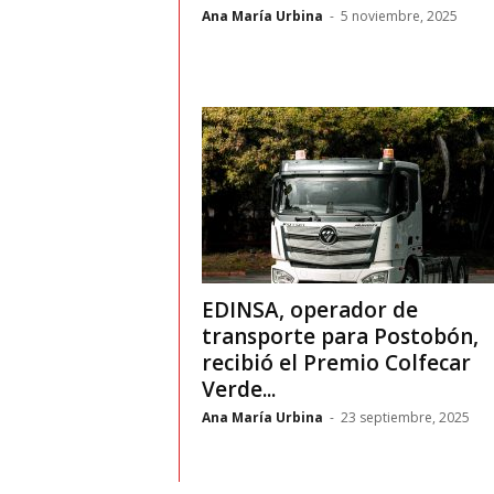
t
Ana María Urbina
-
5 noviembre, 2025
o
c
r
a
s
h
EDINSA, operador de
transporte para Postobón,
–
recibió el Premio Colfecar
Verde...
C
Ana María Urbina
-
23 septiembre, 2025
e
s