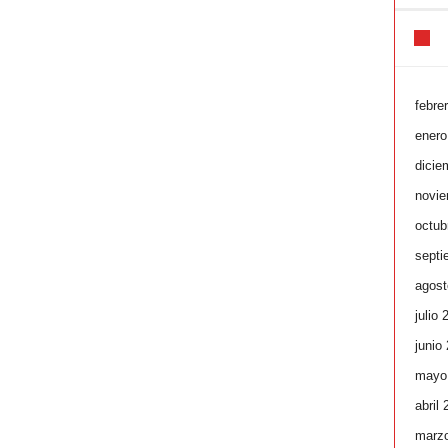
febre
enero
dicie
novie
octub
septi
agost
julio 
junio
mayo
abril
marz