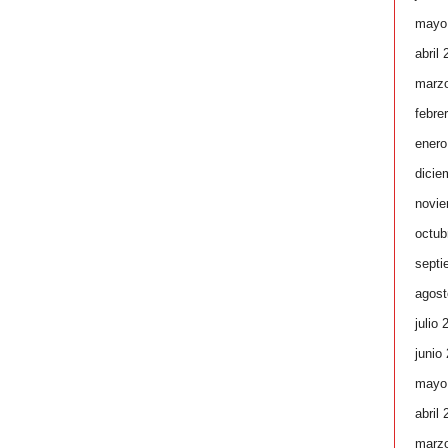
mayo
abril
marz
febre
enero
dicie
novie
octub
septi
agost
julio 
junio
mayo
abril
marz