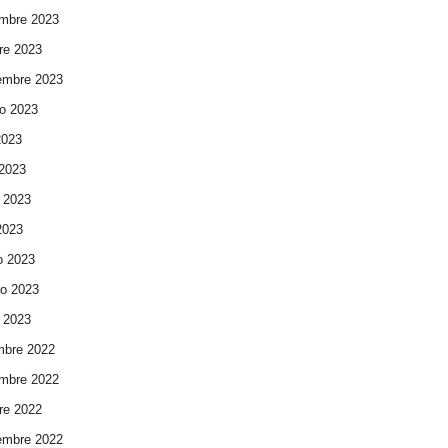
mbre 2023
re 2023
embre 2023
o 2023
2023
 2023
 2023
 2023
o 2023
ro 2023
 2023
mbre 2022
mbre 2022
re 2022
embre 2022