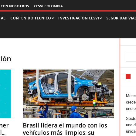
 CON NOSOTROS
CESVI COLOMBIA
TAL
CONTENIDO TÉCNICO
INVESTIGACIÓN CESVI
SEGURIDAD VIA
ción
Merca
crece
enero
Secto
imer
Brasil lidera el mundo con los
una d
...
vehículos más limpios: su
unida