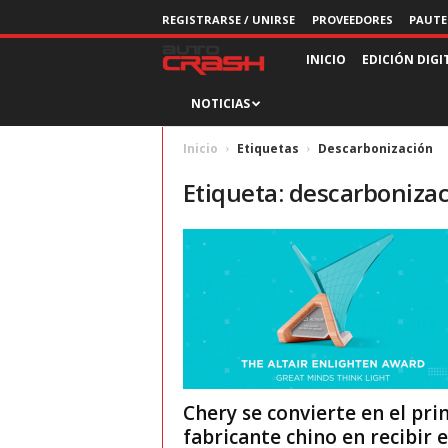
REGISTRARSE / UNIRSE
PROVEEDORES
PAUTE
R
INICIO
EDICIÓN DIGI
NOTICIAS
e
v
Inicio
Etiquetas
Descarbonización
Etiqueta: descarboniza
i
s
t
a
A
Chery se convierte en el pr
u
fabricante chino en recibir el