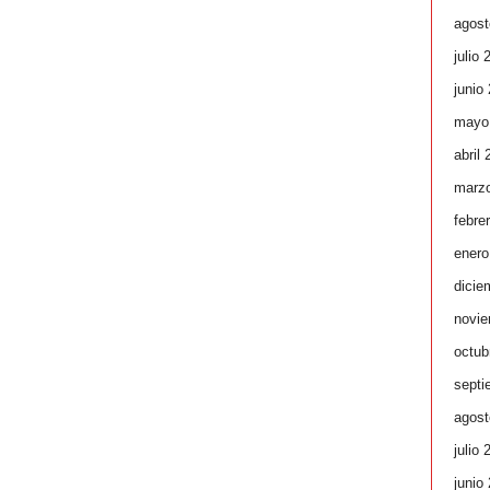
agost
julio 
junio
mayo
abril
marz
febre
enero
dicie
novie
octub
septi
agost
julio 
junio