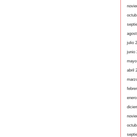
novie
octub
septi
agost
julio 
junio
mayo
abril
marz
febre
enero
dicie
novie
octub
septi