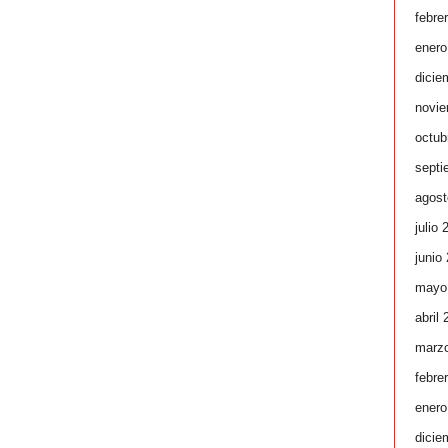
febre
enero
dicie
novie
octub
septi
agost
julio 
junio
mayo
abril
marz
febre
enero
dicie