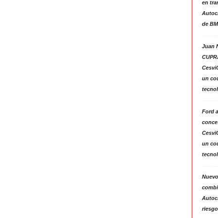
en tra
Autoc
de BM
Juan N
CUPRA
Cesvi
un co
tecno
Ford 
conces
Cesvi
un co
tecno
Nuevo
combin
Autoc
riesgo