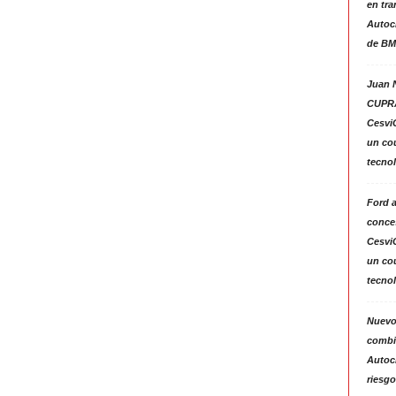
en tra
Autoc
de BM
Juan N
CUPRA
Cesvi
un co
tecno
Ford 
conces
Cesvi
un co
tecno
Nuevo
combin
Autoc
riesgo