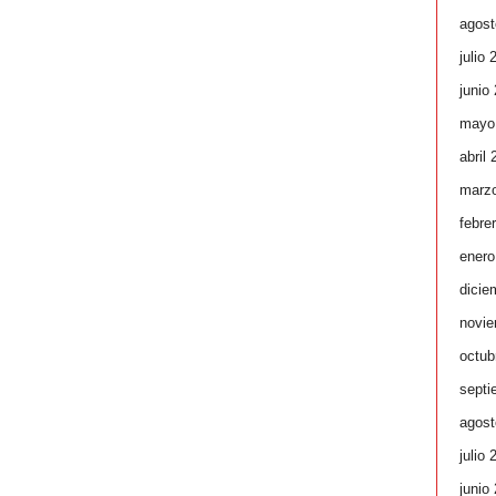
agost
julio 
junio
mayo
abril
marz
febre
enero
dicie
novie
octub
septi
agost
julio 
junio