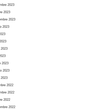
mbre 2023
re 2023
embre 2023
o 2023
2023
 2023
 2023
 2023
o 2023
ro 2023
 2023
mbre 2022
mbre 2022
re 2022
embre 2022