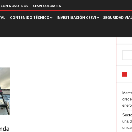
 CON NOSOTROS
CESVI COLOMBIA
TAL
CONTENIDO TÉCNICO
INVESTIGACIÓN CESVI
SEGURIDAD VIA
Merca
crece
enero
Secto
una d
anda
unida