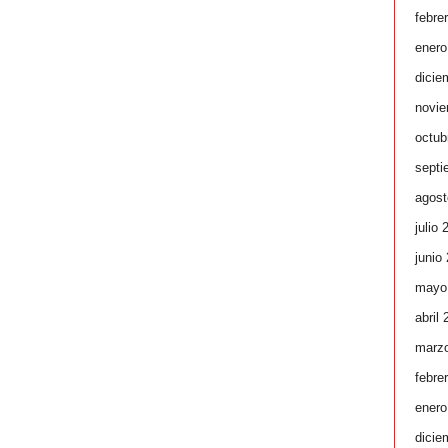
febre
enero
dicie
novie
octub
septi
agost
julio 
junio
mayo
abril
marz
febre
enero
dicie