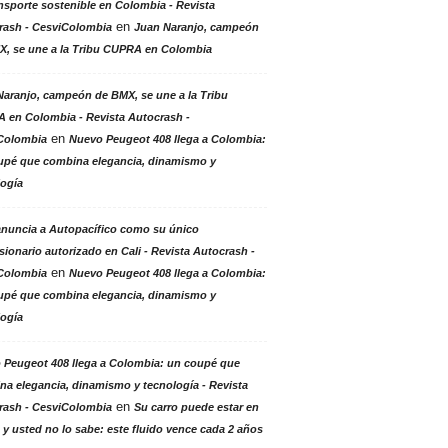
nsporte sostenible en Colombia - Revista
en
rash - CesviColombia
Juan Naranjo, campeón
X, se une a la Tribu CUPRA en Colombia
aranjo, campeón de BMX, se une a la Tribu
 en Colombia - Revista Autocrash -
en
Colombia
Nuevo Peugeot 408 llega a Colombia:
upé que combina elegancia, dinamismo y
logía
anuncia a Autopacífico como su único
ionario autorizado en Cali - Revista Autocrash -
en
Colombia
Nuevo Peugeot 408 llega a Colombia:
upé que combina elegancia, dinamismo y
logía
 Peugeot 408 llega a Colombia: un coupé que
a elegancia, dinamismo y tecnología - Revista
en
rash - CesviColombia
Su carro puede estar en
 y usted no lo sabe: este fluido vence cada 2 años