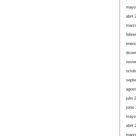
mayo
abril
marz
febre
enero
dicie
novie
octub
septi
agost
julio 
junio
mayo
abril
marz