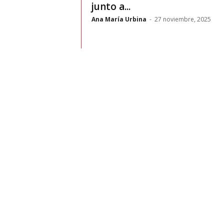
t
junto a...
Ana María Urbina
-
27 noviembre, 2025
o
c
r
a
s
h
–
C
e
s