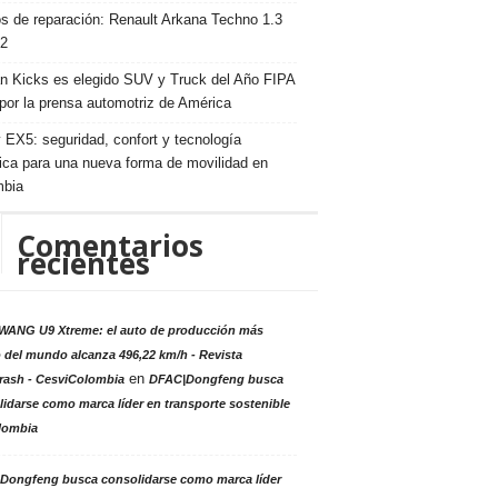
s de reparación: Renault Arkana Techno 1.3
2
n Kicks es elegido SUV y Truck del Año FIPA
por la prensa automotriz de América
 EX5: seguridad, confort y tecnología
rica para una nueva forma de movilidad en
mbia
Comentarios
recientes
ANG U9 Xtreme: el auto de producción más
 del mundo alcanza 496,22 km/h - Revista
en
rash - CesviColombia
DFAC|Dongfeng busca
idarse como marca líder en transporte sostenible
lombia
Dongfeng busca consolidarse como marca líder