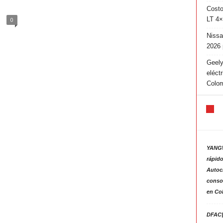
Costo
LT 4×
0
Nissa
2026 
Geely
eléct
Colo
YANGW
rápido
Autoc
consol
en Co
DFAC|