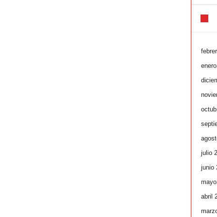
febre
enero
dicie
novie
octub
septi
agost
julio 
junio
mayo
abril
marz