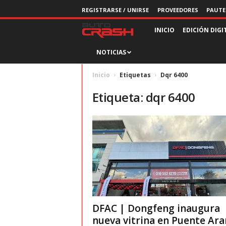
REGISTRARSE / UNIRSE
PROVEEDORES
PAUTE
R
INICIO
EDICIÓN DIGI
NOTICIAS
e
v
Inicio
Etiquetas
Dqr 6400
Etiqueta: dqr 6400
i
s
t
a
A
DFAC | Dongfeng inaugura
u
nueva vitrina en Puente Ar