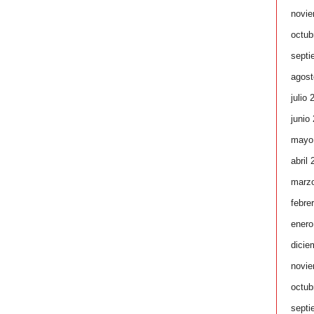
novie
octub
septi
agost
julio 
junio
mayo
abril
marz
febre
enero
dicie
novie
octub
septi