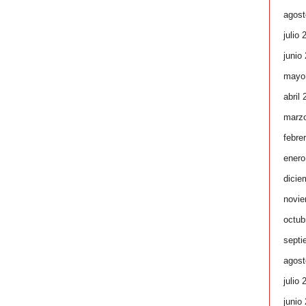
agost
julio 
junio
mayo
abril
marz
febre
enero
dicie
novie
octub
septi
agost
julio 
junio