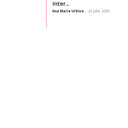
t
Inter...
Ana María Urbina
-
22 julio, 2025
o
c
r
a
s
h
–
C
e
s