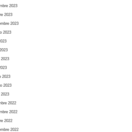
mbre 2023
re 2023
embre 2023
o 2023
2023
 2023
 2023
 2023
o 2023
ro 2023
 2023
mbre 2022
mbre 2022
re 2022
embre 2022