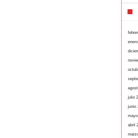
febre
enero
dicie
novie
octub
septi
agost
julio 
junio
mayo
abril
marz