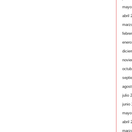
mayo
abril
marz
febre
enero
dicie
novie
octub
septi
agost
julio 
junio
mayo
abril
marz