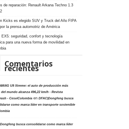
s de reparación: Renault Arkana Techno 1.3
2
n Kicks es elegido SUV y Truck del Año FIPA
por la prensa automotriz de América
 EX5: seguridad, confort y tecnología
rica para una nueva forma de movilidad en
mbia
Comentarios
recientes
ANG U9 Xtreme: el auto de producción más
 del mundo alcanza 496,22 km/h - Revista
en
rash - CesviColombia
DFAC|Dongfeng busca
idarse como marca líder en transporte sostenible
lombia
Dongfeng busca consolidarse como marca líder