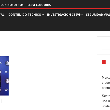
 CON NOSOTROS
CESVI COLOMBIA
TAL
CONTENIDO TÉCNICO
INVESTIGACIÓN CESVI
SEGURIDAD VIA
Merca
crece
enero
Secto
l
una d
unida