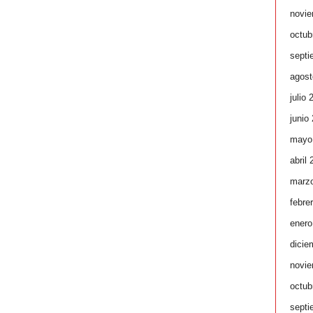
novie
octub
septi
agost
julio 
junio
mayo
abril
marz
febre
enero
dicie
novie
octub
septi