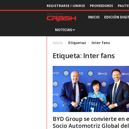
REGISTRARSE / UNIRSE
PROVEEDORES
PAUTE
R
INICIO
EDICIÓN DIGI
NOTICIAS
e
v
Inicio
Etiquetas
Inter fans
Etiqueta: Inter fans
i
s
t
a
A
BYD Group se convierte en e
u
Socio Automotriz Global del