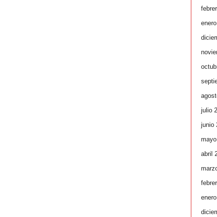
febre
enero
dicie
novie
octub
septi
agost
julio 
junio
mayo
abril
marz
febre
enero
dicie