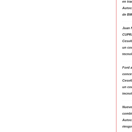
en tra
Autoc
de BM
Juan N
CUPRA
Cesvi
un co
tecno
Ford 
conces
Cesvi
un co
tecno
Nuevo
combin
Autoc
riesgo