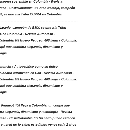
nsporte sostenible en Colombia - Revista
en
rash - CesviColombia
Juan Naranjo, campeón
X, se une a la Tribu CUPRA en Colombia
aranjo, campeón de BMX, se une a la Tribu
 en Colombia - Revista Autocrash -
en
Colombia
Nuevo Peugeot 408 llega a Colombia:
upé que combina elegancia, dinamismo y
logía
anuncia a Autopacífico como su único
ionario autorizado en Cali - Revista Autocrash -
en
Colombia
Nuevo Peugeot 408 llega a Colombia:
upé que combina elegancia, dinamismo y
logía
 Peugeot 408 llega a Colombia: un coupé que
a elegancia, dinamismo y tecnología - Revista
en
rash - CesviColombia
Su carro puede estar en
 y usted no lo sabe: este fluido vence cada 2 años