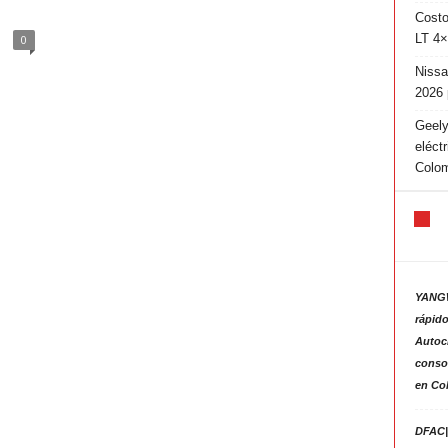
Costo
LT 4×
0
Nissa
2026 
Geely
eléct
Colo
YANGW
rápido
Autoc
consol
en Co
DFAC|