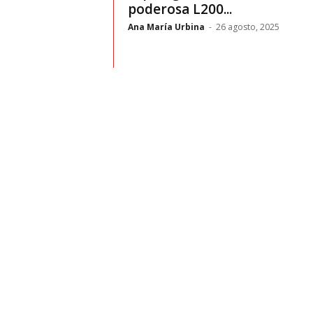
t
poderosa L200...
Ana María Urbina
-
26 agosto, 2025
o
c
r
a
s
h
–
C
e
s