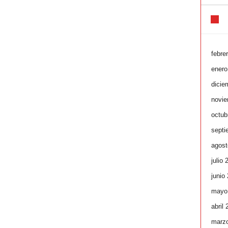
febre
enero
dicie
novie
octub
septi
agost
julio 
junio
mayo
abril
marz