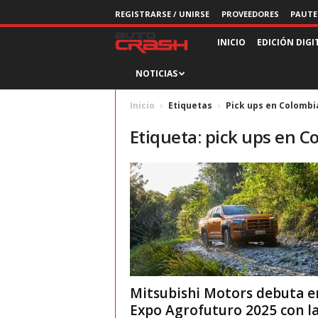
REGISTRARSE / UNIRSE
PROVEEDORES
PAUTE
R
INICIO
EDICIÓN DIGI
NOTICIAS
e
v
Inicio
Etiquetas
Pick ups en Colombi
Etiqueta: pick ups en C
i
s
t
a
A
Mitsubishi Motors debuta e
u
Expo Agrofuturo 2025 con l