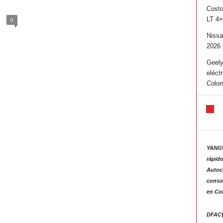
Costo
LT 4×
0
Nissa
2026 
Geely
eléct
Colo
YANGW
rápido
Autoc
consol
en Co
DFAC|