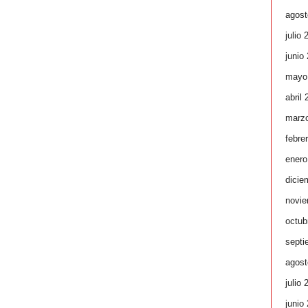
agost
julio 
junio
mayo
abril
marz
febre
enero
dicie
novie
octub
septi
agost
julio 
junio