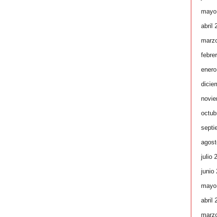
mayo
abril
marz
febre
enero
dicie
novie
octub
septi
agost
julio 
junio
mayo
abril
marz