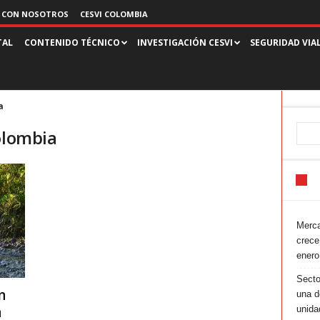
 CON NOSOTROS
CESVI COLOMBIA
TAL
CONTENIDO TÉCNICO
INVESTIGACIÓN CESVI
SEGURIDAD VIA
a
olombia
Merca
crece
enero
Secto
n
una d
a
unida