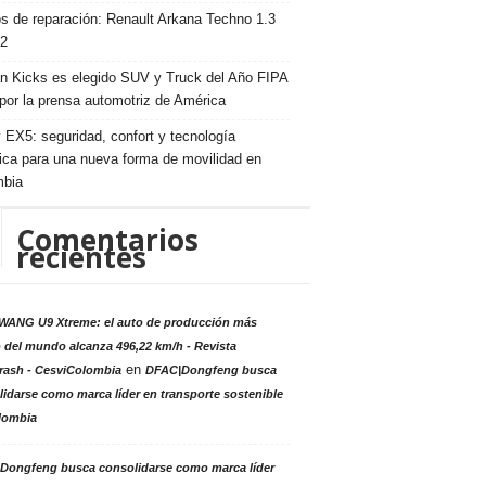
s de reparación: Renault Arkana Techno 1.3
2
n Kicks es elegido SUV y Truck del Año FIPA
por la prensa automotriz de América
 EX5: seguridad, confort y tecnología
rica para una nueva forma de movilidad en
mbia
Comentarios
recientes
ANG U9 Xtreme: el auto de producción más
 del mundo alcanza 496,22 km/h - Revista
en
rash - CesviColombia
DFAC|Dongfeng busca
idarse como marca líder en transporte sostenible
lombia
Dongfeng busca consolidarse como marca líder