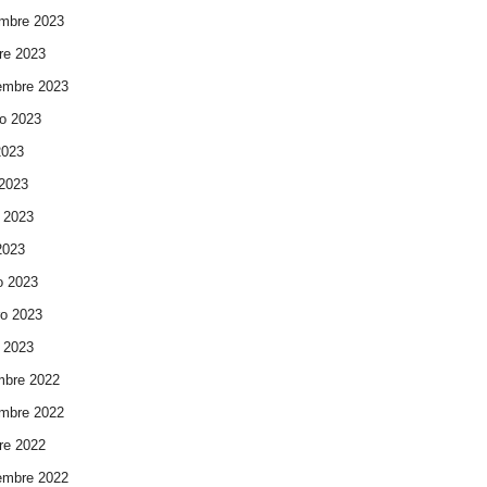
mbre 2023
re 2023
embre 2023
o 2023
2023
 2023
 2023
 2023
o 2023
ro 2023
 2023
mbre 2022
mbre 2022
re 2022
embre 2022