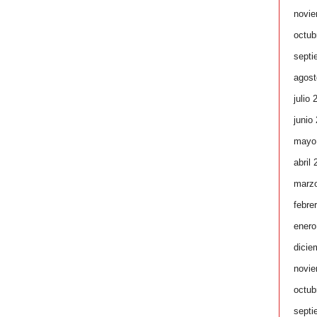
novie
octub
septi
agost
julio 
junio
mayo
abril
marz
febre
enero
dicie
novie
octub
septi