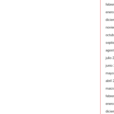
febre
enero
dicie
novie
octub
septi
agost
julio 
junio
mayo
abril
marz
febre
enero
dicie