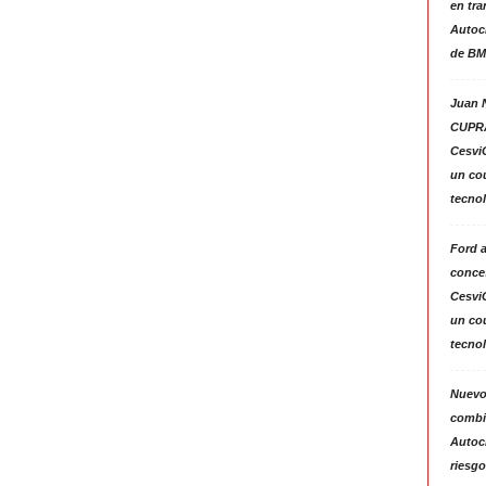
en tra
Autoc
de BM
Juan N
CUPRA
Cesvi
un co
tecno
Ford 
conces
Cesvi
un co
tecno
Nuevo
combin
Autoc
riesgo