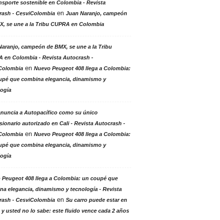
nsporte sostenible en Colombia - Revista
en
rash - CesviColombia
Juan Naranjo, campeón
X, se une a la Tribu CUPRA en Colombia
aranjo, campeón de BMX, se une a la Tribu
 en Colombia - Revista Autocrash -
en
Colombia
Nuevo Peugeot 408 llega a Colombia:
upé que combina elegancia, dinamismo y
logía
anuncia a Autopacífico como su único
ionario autorizado en Cali - Revista Autocrash -
en
Colombia
Nuevo Peugeot 408 llega a Colombia:
upé que combina elegancia, dinamismo y
logía
 Peugeot 408 llega a Colombia: un coupé que
a elegancia, dinamismo y tecnología - Revista
en
rash - CesviColombia
Su carro puede estar en
 y usted no lo sabe: este fluido vence cada 2 años