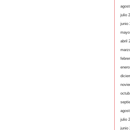
agost
julio 
junio
mayo
abril
marz
febre
enero
dicie
novie
octub
septi
agost
julio 
junio