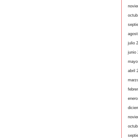
novie
octub
septi
agost
julio 
junio
mayo
abril
marz
febre
enero
dicie
novie
octub
septi