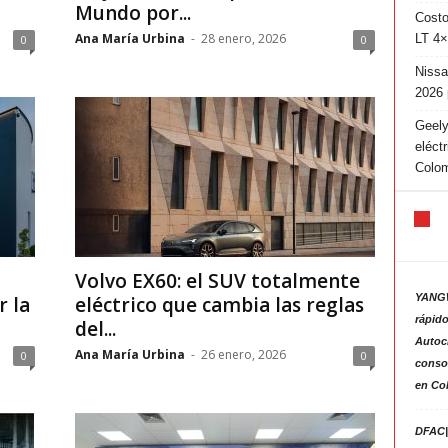
Mundo por...
Costo
Ana María Urbina
-
28 enero, 2026
LT 4×
0
0
Nissa
2026 
Geely
eléct
Colo
Volvo EX60: el SUV totalmente
YANGW
 la
eléctrico que cambia las reglas
rápido
del...
Autoc
Ana María Urbina
-
26 enero, 2026
0
0
consol
en Co
DFAC|