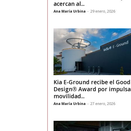
t
acercan al...
Ana María Urbina
-
29 enero, 2026
o
c
r
a
s
h
Kia E-Ground recibe el Good
Design® Award por impulsar
–
movilidad...
Ana María Urbina
-
27 enero, 2026
C
e
s