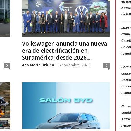
en tra
Autoc
de BM
Juan N
CUPRA
Cesvi
Volkswagen anuncia una nueva
un co
era de electrificación en
tecno
Suramérica: desde 2026,...
Ana María Urbina
-
5 noviembre, 2025
0
0
Ford 
conces
Cesvi
un co
tecno
Nuevo
combin
Autoc
riesgo