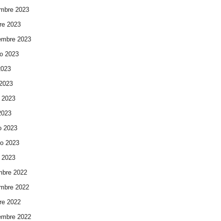
mbre 2023
re 2023
embre 2023
o 2023
2023
 2023
 2023
 2023
o 2023
ro 2023
 2023
mbre 2022
mbre 2022
re 2022
embre 2022