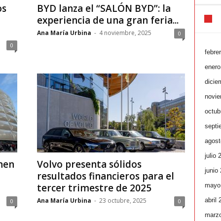
os
BYD lanza el “SALÓN BYD”: la
experiencia de una gran feria...
Ana María Urbina
-
4 noviembre, 2025
0
0
febre
enero
dicie
novie
octub
septi
agost
julio 
nen
Volvo presenta sólidos
junio
resultados financieros para el
mayo
tercer trimestre de 2025
abril
Ana María Urbina
-
23 octubre, 2025
0
0
marz