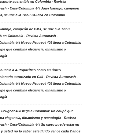
nsporte sostenible en Colombia - Revista
en
rash - CesviColombia
Juan Naranjo, campeón
X, se une a la Tribu CUPRA en Colombia
aranjo, campeón de BMX, se une a la Tribu
 en Colombia - Revista Autocrash -
en
Colombia
Nuevo Peugeot 408 llega a Colombia:
upé que combina elegancia, dinamismo y
logía
anuncia a Autopacífico como su único
ionario autorizado en Cali - Revista Autocrash -
en
Colombia
Nuevo Peugeot 408 llega a Colombia:
upé que combina elegancia, dinamismo y
logía
 Peugeot 408 llega a Colombia: un coupé que
a elegancia, dinamismo y tecnología - Revista
en
rash - CesviColombia
Su carro puede estar en
 y usted no lo sabe: este fluido vence cada 2 años