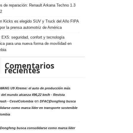
s de reparación: Renault Arkana Techno 1.3
2
n Kicks es elegido SUV y Truck del Año FIPA
por la prensa automotriz de América
 EX5: seguridad, confort y tecnología
rica para una nueva forma de movilidad en
mbia
Comentarios
recientes
ANG U9 Xtreme: el auto de producción más
 del mundo alcanza 496,22 km/h - Revista
en
rash - CesviColombia
DFAC|Dongfeng busca
idarse como marca líder en transporte sostenible
lombia
Dongfeng busca consolidarse como marca líder