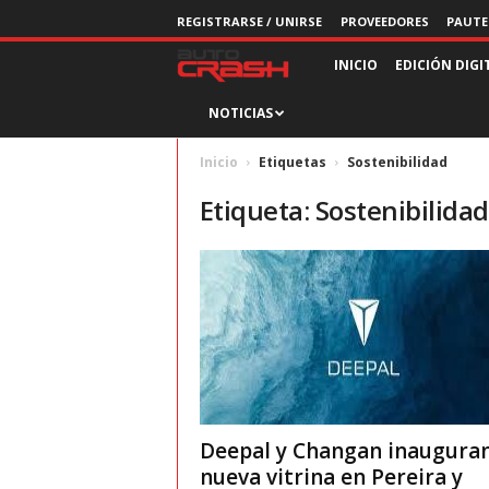
REGISTRARSE / UNIRSE
PROVEEDORES
PAUTE
R
INICIO
EDICIÓN DIGI
NOTICIAS
e
v
Inicio
Etiquetas
Sostenibilidad
Etiqueta: Sostenibilidad
i
s
t
a
A
Deepal y Changan inaugura
u
nueva vitrina en Pereira y