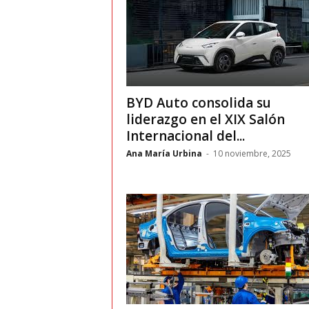
v
i
C
BYD Auto consolida su
liderazgo en el XIX Salón
o
Internacional del...
l
Ana María Urbina
-
10 noviembre, 2025
o
m
b
i
a