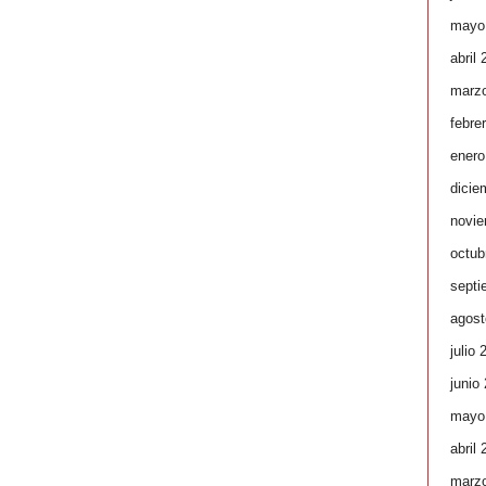
mayo
abril
marz
febre
enero
dicie
novie
octub
septi
agost
julio 
junio
mayo
abril
marz