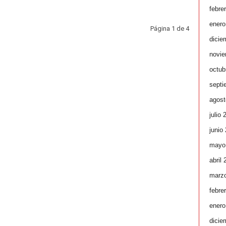
febre
enero
Página 1 de 4
dicie
novie
octub
septi
agost
julio 
junio
mayo
abril
marz
febre
enero
dicie