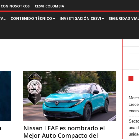
 CON NOSOTROS
CESVI COLOMBIA
TAL
CONTENIDO TÉCNICO
INVESTIGACIÓN CESVI
SEGURIDAD VIA
Merca
crece
enero
Secto
n
Nissan LEAF es nombrado el
una d
Mejor Auto Compacto del
unida