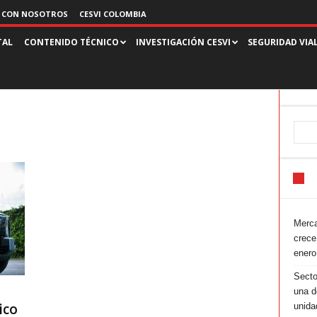
 CON NOSOTROS
CESVI COLOMBIA
TAL
CONTENIDO TÉCNICO
INVESTIGACIÓN CESVI
SEGURIDAD VIA
Merca
crece
enero
Secto
una d
ico
unida