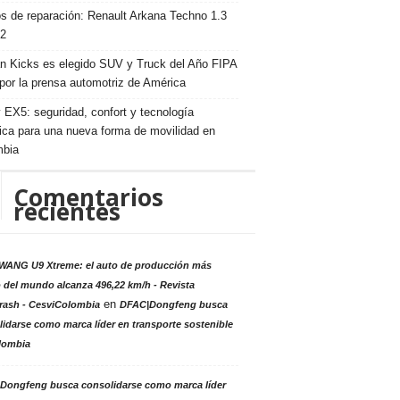
s de reparación: Renault Arkana Techno 1.3
2
n Kicks es elegido SUV y Truck del Año FIPA
por la prensa automotriz de América
 EX5: seguridad, confort y tecnología
rica para una nueva forma de movilidad en
mbia
Comentarios
recientes
ANG U9 Xtreme: el auto de producción más
 del mundo alcanza 496,22 km/h - Revista
en
rash - CesviColombia
DFAC|Dongfeng busca
idarse como marca líder en transporte sostenible
lombia
Dongfeng busca consolidarse como marca líder