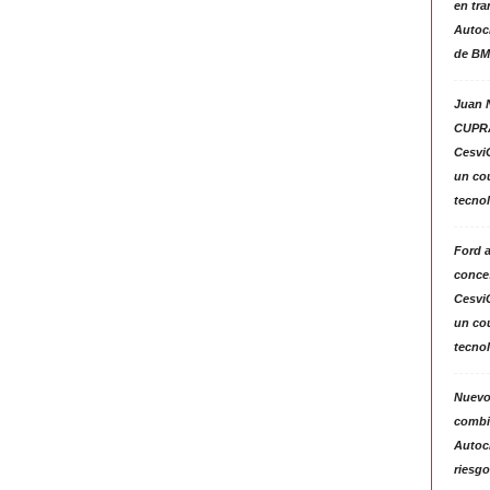
en tra
Autoc
de BM
Juan N
CUPRA
Cesvi
un co
tecno
Ford 
conces
Cesvi
un co
tecno
Nuevo
combin
Autoc
riesgo