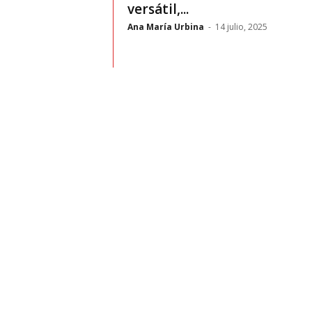
t
versátil,...
Ana María Urbina
-
14 julio, 2025
o
c
r
a
s
h
–
C
e
s