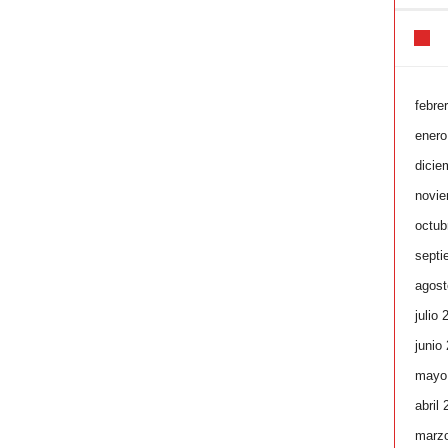
febre
enero
dicie
novie
octub
septi
agost
julio 
junio
mayo
abril
marz