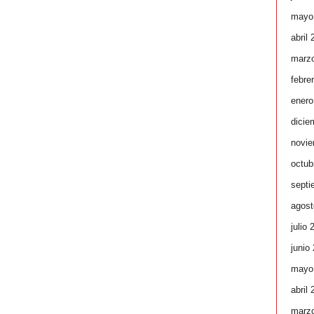
mayo
abril
marz
febre
enero
dicie
novie
octub
septi
agost
julio 
junio
mayo
abril
marz