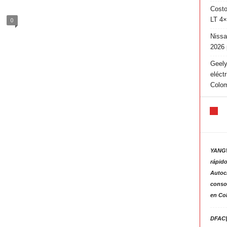
Costo
LT 4×
0
Nissa
2026 
Geely
eléct
Colo
YANGW
rápido
Autoc
consol
en Co
DFAC|