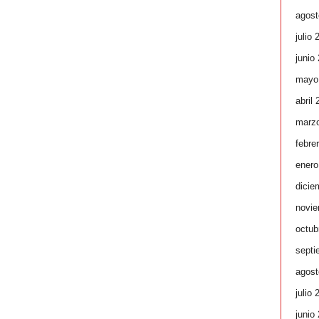
agost
julio 
junio
mayo
abril
marz
febre
enero
dicie
novie
octub
septi
agost
julio 
junio