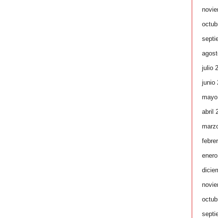
novie
octub
septi
agost
julio 
junio
mayo
abril
marz
febre
enero
dicie
novie
octub
septi