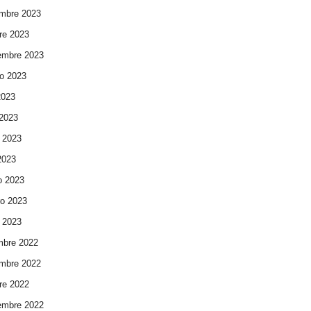
mbre 2023
re 2023
embre 2023
o 2023
2023
 2023
 2023
 2023
o 2023
ro 2023
 2023
mbre 2022
mbre 2022
re 2022
embre 2022