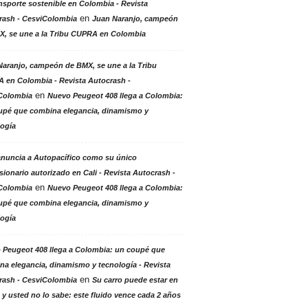
nsporte sostenible en Colombia - Revista
en
rash - CesviColombia
Juan Naranjo, campeón
X, se une a la Tribu CUPRA en Colombia
aranjo, campeón de BMX, se une a la Tribu
 en Colombia - Revista Autocrash -
en
Colombia
Nuevo Peugeot 408 llega a Colombia:
upé que combina elegancia, dinamismo y
logía
anuncia a Autopacífico como su único
ionario autorizado en Cali - Revista Autocrash -
en
Colombia
Nuevo Peugeot 408 llega a Colombia:
upé que combina elegancia, dinamismo y
logía
 Peugeot 408 llega a Colombia: un coupé que
a elegancia, dinamismo y tecnología - Revista
en
rash - CesviColombia
Su carro puede estar en
 y usted no lo sabe: este fluido vence cada 2 años