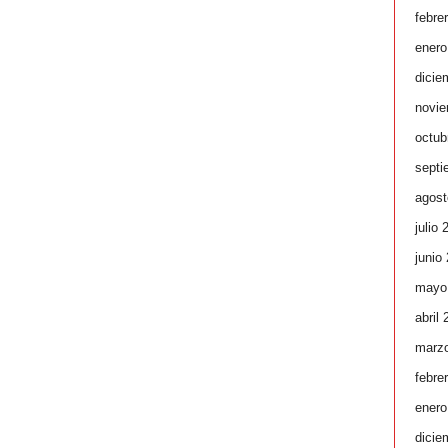
febre
enero
dicie
novie
octub
septi
agost
julio 
junio
mayo
abril
marz
febre
enero
dicie