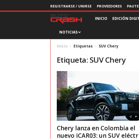
REGISTRARSE / UNIRSE
PROVEEDORES
PAUTE
R
INICIO
EDICIÓN DIGI
NOTICIAS
e
v
Inicio
Etiquetas
SUV Chery
Etiqueta: SUV Chery
i
s
t
a
A
Chery lanza en Colombia el
u
nuevo iCAR03: un SUV eléctr