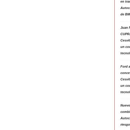
en tra
Autoc
de BM
Juan N
CUPRA
Cesvi
un co
tecno
Ford 
conces
Cesvi
un co
tecno
Nuevo
combin
Autoc
riesgo