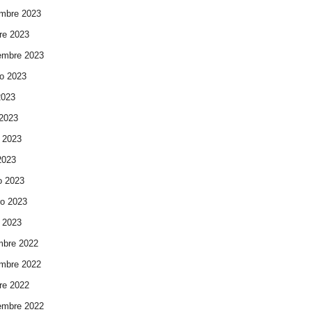
mbre 2023
re 2023
embre 2023
o 2023
2023
 2023
 2023
 2023
o 2023
ro 2023
 2023
mbre 2022
mbre 2022
re 2022
embre 2022