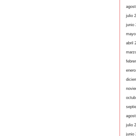
agost
julio 
junio
mayo
abril
marz
febre
enero
dicie
novie
octub
septi
agost
julio 
junio