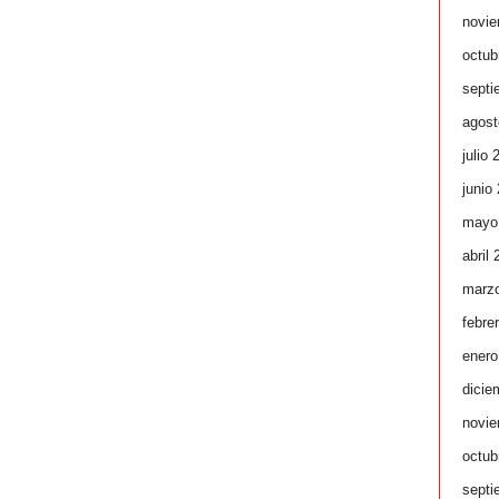
novie
octub
septi
agost
julio 
junio
mayo
abril
marz
febre
enero
dicie
novie
octub
septi