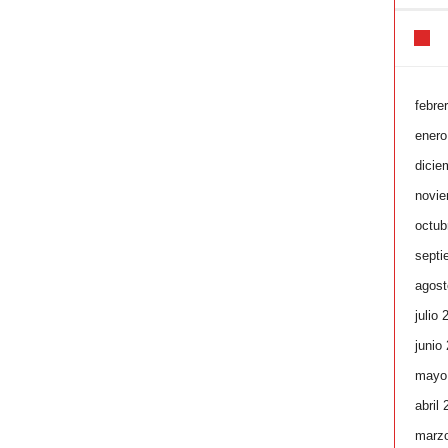
febre
enero
dicie
novie
octub
septi
agost
julio 
junio
mayo
abril
marz