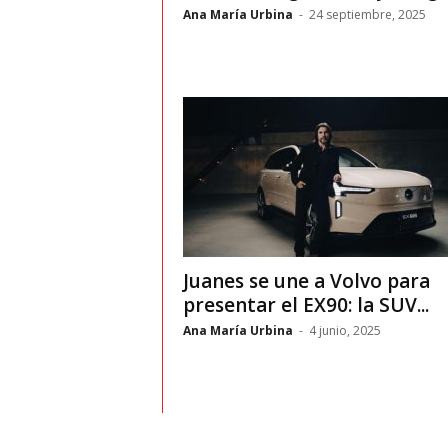
t
Ana María Urbina
-
24 septiembre, 2025
o
c
r
a
s
h
Juanes se une a Volvo para
presentar el EX90: la SUV...
–
Ana María Urbina
-
4 junio, 2025
C
e
s