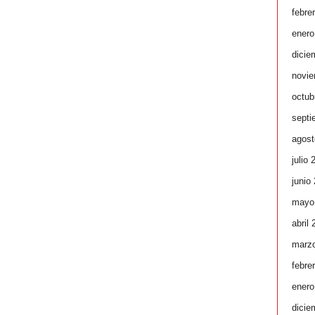
febre
enero
dicie
novie
octub
septi
agost
julio 
junio
mayo
abril
marz
febre
enero
dicie