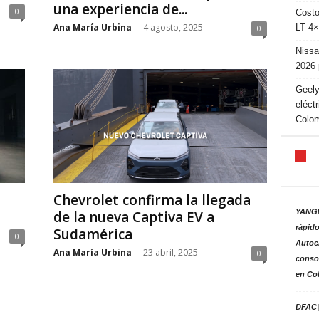
una experiencia de...
0
Costo
Ana María Urbina
-
4 agosto, 2025
LT 4×
0
Nissa
2026 
Geely
eléct
Colo
Chevrolet confirma la llegada
YANGW
de la nueva Captiva EV a
rápido
Sudamérica
0
Autoc
Ana María Urbina
-
23 abril, 2025
0
consol
en Co
DFAC|