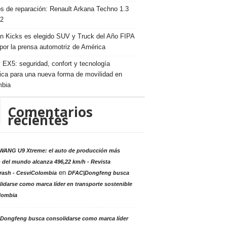
s de reparación: Renault Arkana Techno 1.3
2
n Kicks es elegido SUV y Truck del Año FIPA
por la prensa automotriz de América
 EX5: seguridad, confort y tecnología
rica para una nueva forma de movilidad en
mbia
Comentarios
recientes
ANG U9 Xtreme: el auto de producción más
 del mundo alcanza 496,22 km/h - Revista
en
rash - CesviColombia
DFAC|Dongfeng busca
idarse como marca líder en transporte sostenible
lombia
Dongfeng busca consolidarse como marca líder