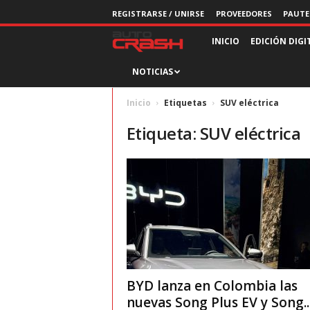
REGISTRARSE / UNIRSE
PROVEEDORES
PAUTE
R
INICIO
EDICIÓN DIGI
NOTICIAS
e
v
Inicio
Etiquetas
SUV eléctrica
Etiqueta: SUV eléctrica
i
s
t
a
A
BYD lanza en Colombia las
u
nuevas Song Plus EV y Song..