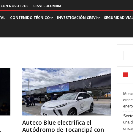
 CON NOSOTROS
CESVI COLOMBIA
TAL
CONTENIDO TÉCNICO
INVESTIGACIÓN CESVI
SEGURIDAD VIA
Merca
crece
enero
Secto
Auteco Blue electrifica el
una d
.
Autódromo de Tocancipá con
unida