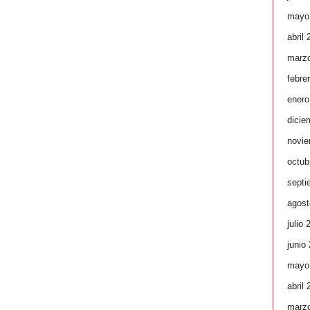
mayo
abril
marz
febre
enero
dicie
novie
octub
septi
agost
julio 
junio
mayo
abril
marz