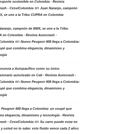
nsporte sostenible en Colombia - Revista
en
rash - CesviColombia
Juan Naranjo, campeón
X, se une a la Tribu CUPRA en Colombia
aranjo, campeón de BMX, se une a la Tribu
 en Colombia - Revista Autocrash -
en
Colombia
Nuevo Peugeot 408 llega a Colombia:
upé que combina elegancia, dinamismo y
logía
anuncia a Autopacífico como su único
ionario autorizado en Cali - Revista Autocrash -
en
Colombia
Nuevo Peugeot 408 llega a Colombia:
upé que combina elegancia, dinamismo y
logía
 Peugeot 408 llega a Colombia: un coupé que
a elegancia, dinamismo y tecnología - Revista
en
rash - CesviColombia
Su carro puede estar en
 y usted no lo sabe: este fluido vence cada 2 años