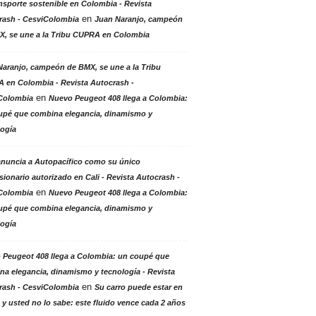
nsporte sostenible en Colombia - Revista
en
rash - CesviColombia
Juan Naranjo, campeón
X, se une a la Tribu CUPRA en Colombia
aranjo, campeón de BMX, se une a la Tribu
 en Colombia - Revista Autocrash -
en
Colombia
Nuevo Peugeot 408 llega a Colombia:
upé que combina elegancia, dinamismo y
logía
anuncia a Autopacífico como su único
ionario autorizado en Cali - Revista Autocrash -
en
Colombia
Nuevo Peugeot 408 llega a Colombia:
upé que combina elegancia, dinamismo y
logía
 Peugeot 408 llega a Colombia: un coupé que
a elegancia, dinamismo y tecnología - Revista
en
rash - CesviColombia
Su carro puede estar en
 y usted no lo sabe: este fluido vence cada 2 años