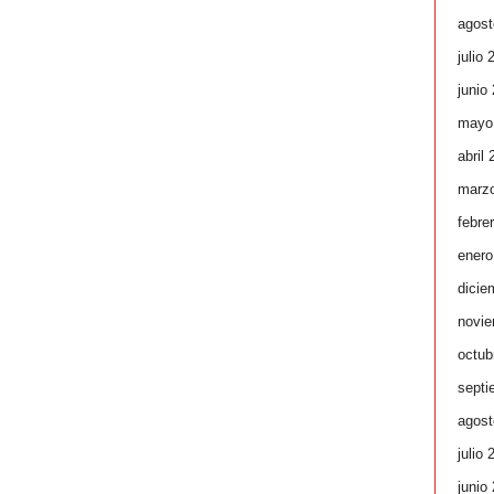
agost
julio 
junio
mayo
abril
marz
febre
enero
dicie
novie
octub
septi
agost
julio 
junio