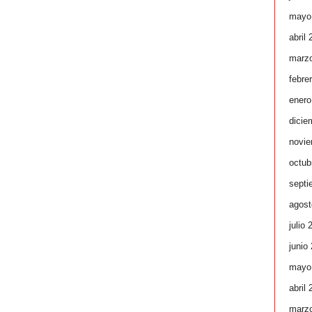
mayo
abril
marz
febre
enero
dicie
novie
octub
septi
agost
julio 
junio
mayo
abril
marz