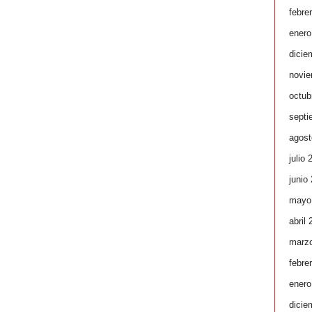
febre
enero
dicie
novie
octub
septi
agost
julio 
junio
mayo
abril
marz
febre
enero
dicie