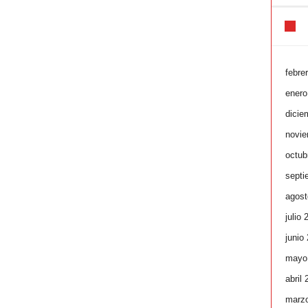
febre
enero
dicie
novie
octub
septi
agost
julio 
junio
mayo
abril
marz