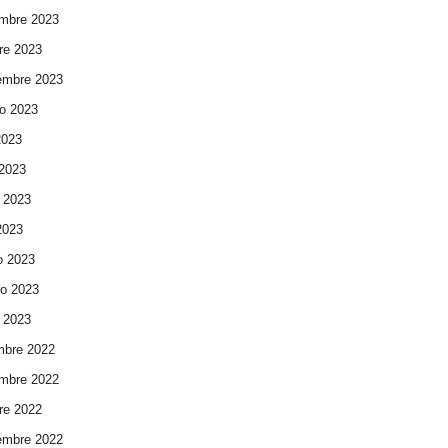
mbre 2023
re 2023
embre 2023
o 2023
2023
 2023
 2023
 2023
o 2023
ro 2023
 2023
mbre 2022
mbre 2022
re 2022
embre 2022