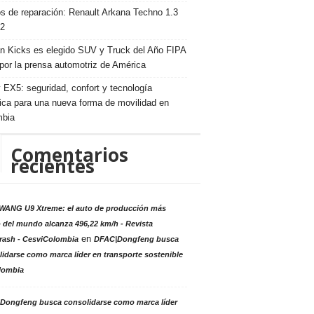
s de reparación: Renault Arkana Techno 1.3
2
n Kicks es elegido SUV y Truck del Año FIPA
por la prensa automotriz de América
 EX5: seguridad, confort y tecnología
rica para una nueva forma de movilidad en
mbia
Comentarios
recientes
ANG U9 Xtreme: el auto de producción más
 del mundo alcanza 496,22 km/h - Revista
en
rash - CesviColombia
DFAC|Dongfeng busca
idarse como marca líder en transporte sostenible
lombia
Dongfeng busca consolidarse como marca líder