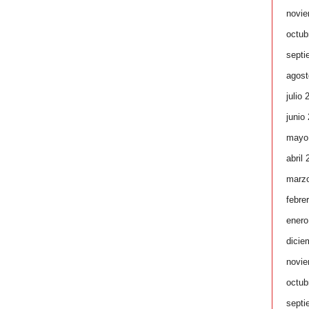
novie
octub
septi
agost
julio 
junio
mayo
abril
marz
febre
enero
dicie
novie
octub
septi