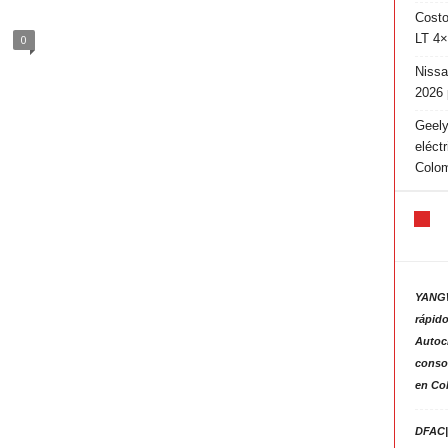
Costo
LT 4×
0
Nissa
2026 
Geely
eléct
Colo
YANGW
rápido
Autoc
consol
en Co
DFAC|