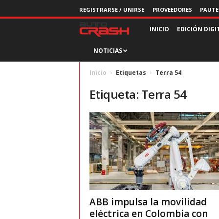
REGISTRARSE / UNIRSE
PROVEEDORES
PAUTE
R
INICIO
EDICIÓN DIGI
NOTICIAS
e
v
Inicio
Etiquetas
Terra 54
Etiqueta: Terra 54
i
s
t
a
A
ABB impulsa la movilidad
u
eléctrica en Colombia con