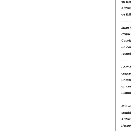
en tra
Autoc
de BM
Juan N
CUPRA
Cesvi
un co
tecno
Ford 
conces
Cesvi
un co
tecno
Nuevo
combin
Autoc
riesgo