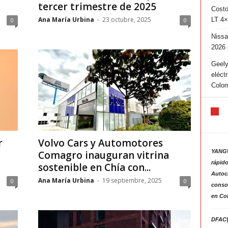
tercer trimestre de 2025
Costo
Ana María Urbina
-
23 octubre, 2025
LT 4×
0
0
Nissa
2026 
Geely
eléct
Colo
r
Volvo Cars y Automotores
YANGW
Comagro inauguran vitrina
rápido
sostenible en Chía con...
Autoc
Ana María Urbina
-
19 septiembre, 2025
0
0
consol
en Co
DFAC|