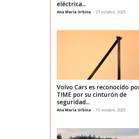
t
eléctrica...
Ana María Urbina
-
27 octubre, 2025
o
c
r
a
s
h
Volvo Cars es reconocido po
TIME por su cinturón de
–
seguridad...
Ana María Urbina
-
15 octubre, 2025
C
e
s