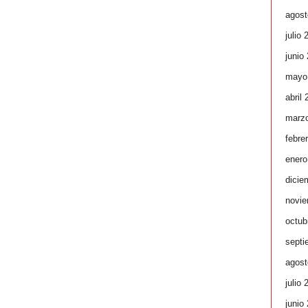
agost
julio 
junio
mayo
abril
marz
febre
enero
dicie
novie
octub
septi
agost
julio 
junio