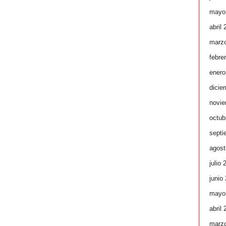
mayo
abril
marz
febre
enero
dicie
novie
octub
septi
agost
julio 
junio
mayo
abril
marz