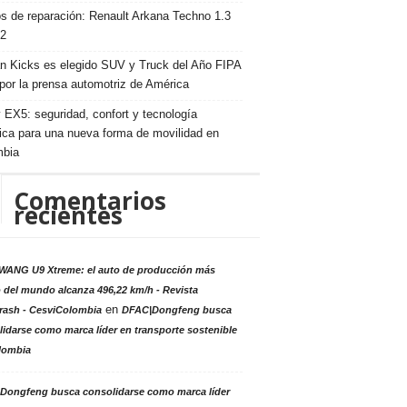
s de reparación: Renault Arkana Techno 1.3
2
n Kicks es elegido SUV y Truck del Año FIPA
por la prensa automotriz de América
 EX5: seguridad, confort y tecnología
rica para una nueva forma de movilidad en
mbia
Comentarios
recientes
ANG U9 Xtreme: el auto de producción más
 del mundo alcanza 496,22 km/h - Revista
en
rash - CesviColombia
DFAC|Dongfeng busca
idarse como marca líder en transporte sostenible
lombia
Dongfeng busca consolidarse como marca líder