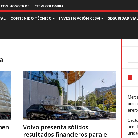
 CON NOSOTROS
CESVI COLOMBIA
TAL
CONTENIDO TÉCNICO
INVESTIGACIÓN CESVI
SEGURIDAD VIA
ia
Merca
crece
enero
Secto
nen
Volvo presenta sólidos
una d
resultados financieros para el
unida