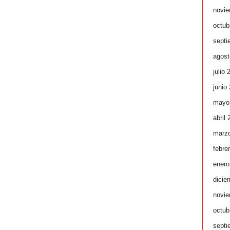
novie
octub
septi
agost
julio 
junio
mayo
abril
marz
febre
enero
dicie
novie
octub
septi