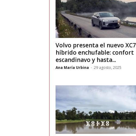
v
i
C
Volvo presenta el nuevo XC
híbrido enchufable: confort
o
escandinavo y hasta...
l
Ana María Urbina
-
29 agosto, 2025
o
m
b
i
a