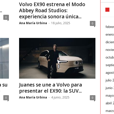
Volvo EX90 estrena el Modo
.
Abbey Road Studios:
experiencia sonora única...
0
Ana María Urbina
-
18 julio, 2025
0
febre
enero
dicie
novie
octub
septi
agost
julio 
a su
Juanes se une a Volvo para
junio
e
presentar el EX90: la SUV...
mayo
Ana María Urbina
-
4 junio, 2025
0
0
abril
marz