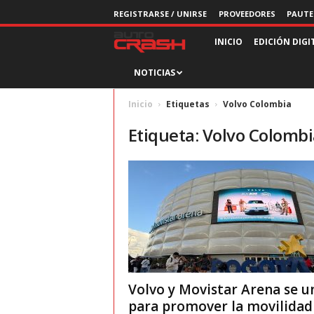
REGISTRARSE / UNIRSE
PROVEEDORES
PAUTE
R
INICIO
EDICIÓN DIGI
NOTICIAS
e
v
Inicio
Etiquetas
Volvo Colombia
Etiqueta: Volvo Colomb
i
s
t
a
A
Volvo y Movistar Arena se u
u
para promover la movilidad