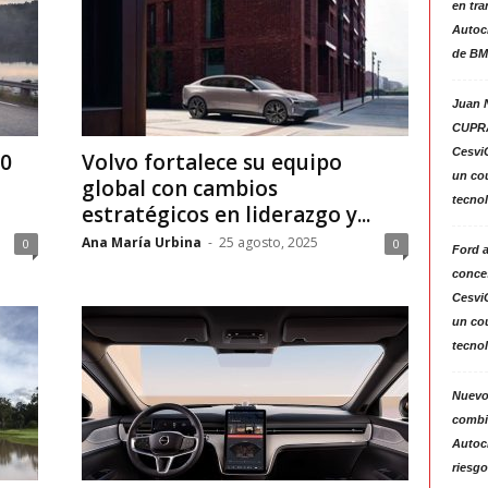
en tra
Autoc
de BM
Juan N
CUPRA
Cesvi
70
Volvo fortalece su equipo
un co
global con cambios
tecno
estratégicos en liderazgo y...
Ana María Urbina
-
25 agosto, 2025
0
0
Ford 
conces
Cesvi
un co
tecno
Nuevo
combin
Autoc
riesgo