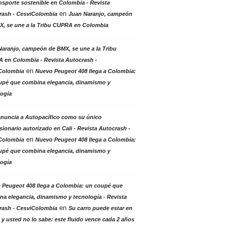
nsporte sostenible en Colombia - Revista
en
rash - CesviColombia
Juan Naranjo, campeón
X, se une a la Tribu CUPRA en Colombia
aranjo, campeón de BMX, se une a la Tribu
 en Colombia - Revista Autocrash -
en
Colombia
Nuevo Peugeot 408 llega a Colombia:
upé que combina elegancia, dinamismo y
logía
anuncia a Autopacífico como su único
ionario autorizado en Cali - Revista Autocrash -
en
Colombia
Nuevo Peugeot 408 llega a Colombia:
upé que combina elegancia, dinamismo y
logía
 Peugeot 408 llega a Colombia: un coupé que
a elegancia, dinamismo y tecnología - Revista
en
rash - CesviColombia
Su carro puede estar en
 y usted no lo sabe: este fluido vence cada 2 años