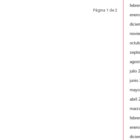
febre
Página 1 de 2
enero
dicie
novie
octub
septi
agost
julio 
junio
mayo
abril
marz
febre
enero
dicie