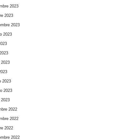
mbre 2023
re 2023
embre 2023
o 2023
2023
 2023
 2023
 2023
o 2023
ro 2023
 2023
mbre 2022
mbre 2022
re 2022
embre 2022