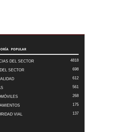
GORÍA POPULAR
4818
CIAS DEL SECTOR
698
DEL SECTOR
612
ALIDAD
561
AS
268
OMÓVILES
175
AMIENTOS
137
RIDAD VIAL