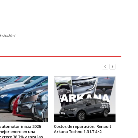
index.html
automotor inicia 2026
Costos de reparación: Renault
mejor enero en una
Arkana Techno 1.3 LT 4×2
 crece 38,7% y roza las