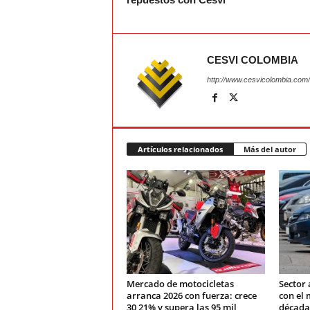
CESVI COLOMBIA
http://www.cesvicolombia.com/
Artículos relacionados
Más del autor
Mercado de motocicletas
Sector 
arranca 2026 con fuerza: crece
con el 
30,21% y supera las 95 mil
década: