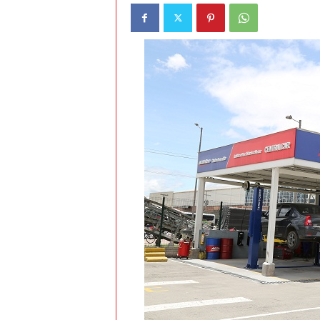
t
o
c
r
a
s
h
–
C
e
s