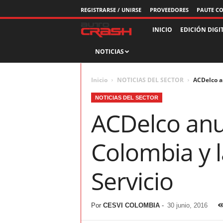
REGISTRARSE / UNIRSE
PROVEEDORES
PAUTE C
R
INICIO
EDICIÓN DIGI
NOTICIAS
e
v
Inicio
NOTICIAS DEL SECTOR
ACDelco a
i
NOTICIAS DEL SECTOR
ACDelco anu
s
t
Colombia y 
a
Servicio
A
u
Por
CESVI COLOMBIA
-
30 junio, 2016