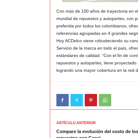
Con más de 100 años de trayectoria en el
v
mundial de repuestos y autopartes, con p
preferida por todos los colombianos, ofr
i
referencias agrupadas en 4 grandes segmen
C
Hoy ACDelco viene robusteciendo su canal
Servicio de la marca en todo el país, ofre
o
estándares de calidad. “Con el fin de cont
repuestos y autopartes, tiene proyectado a
l
logrando una mayor cobertura en la red de
o
m
b
i
ARTÍCULO ANTERIOR
Compare la evolución del costo de lo
a
repuestos con Cesvi