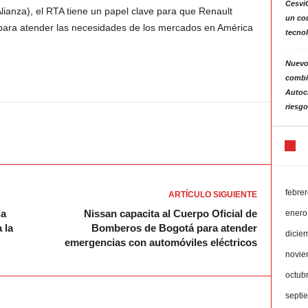
Cesvi
ianza), el RTA tiene un papel clave para que Renault
un co
 para atender las necesidades de los mercados en América
tecno
Nuevo
combin
Autoc
riesgo
febre
ARTÍCULO SIGUIENTE
ia
Nissan capacita al Cuerpo Oficial de
enero
 la
Bomberos de Bogotá para atender
dicie
emergencias con automóviles eléctricos
novie
octub
septi