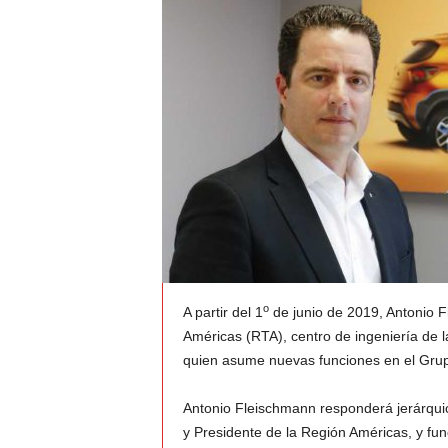
t
o
c
r
a
s
h
o
A partir del 1
de junio de 2019, Antonio F
–
Américas (RTA), centro de ingeniería de 
C
quien asume nuevas funciones en el Grup
e
Antonio Fleischmann responderá jerárqui
y Presidente de la Región Américas, y fu
s