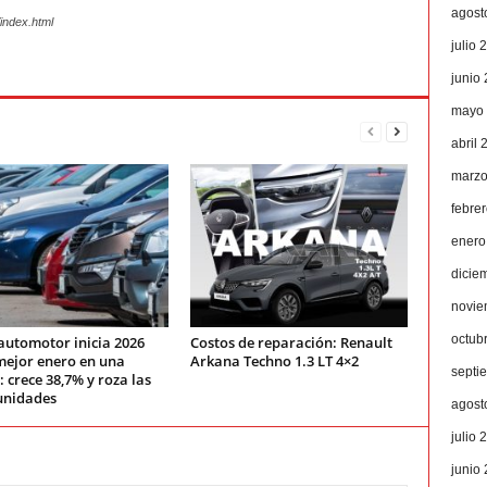
agost
index.html
julio 
junio
mayo
abril 
marzo
febre
enero
dicie
novie
octub
automotor inicia 2026
Costos de reparación: Renault
mejor enero en una
Arkana Techno 1.3 LT 4×2
septi
 crece 38,7% y roza las
unidades
agost
julio 
junio