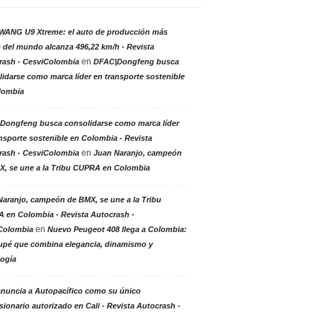
ANG U9 Xtreme: el auto de producción más
 del mundo alcanza 496,22 km/h - Revista
en
rash - CesviColombia
DFAC|Dongfeng busca
idarse como marca líder en transporte sostenible
lombia
Dongfeng busca consolidarse como marca líder
nsporte sostenible en Colombia - Revista
en
rash - CesviColombia
Juan Naranjo, campeón
X, se une a la Tribu CUPRA en Colombia
aranjo, campeón de BMX, se une a la Tribu
 en Colombia - Revista Autocrash -
en
Colombia
Nuevo Peugeot 408 llega a Colombia:
upé que combina elegancia, dinamismo y
logía
anuncia a Autopacífico como su único
ionario autorizado en Cali - Revista Autocrash -