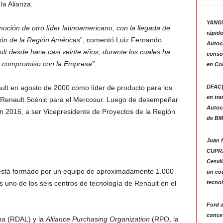
la Alianza.
YANGW
moción de otro líder latinoamericano, con la llegada de
rápido
ión de la Región Américas
”, comentó Luiz Fernando
Autoc
lt desde hace casi veinte años, durante los cuales ha
consol
e compromiso con la Empresa”.
en Co
DFAC|
ult en agosto de 2000 como líder de producto para los
en tra
 Renault Scénic para el Mercosur. Luego de desempeñar
Autoc
en 2016, a ser Vicepresidente de Proyectos de la Región
de BM
Juan N
CUPRA
Cesvi
está formado por un equipo de aproximadamente 1.000
un co
tecno
 uno de los seis centros de tecnología de Renault en el
Ford 
conces
na (RDAL) y la
Alliance Purchasing Organization
(RPO, la