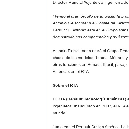
Director Mundial Adjunto de Ingeniería de 
v
“Tengo el gran orgullo de anunciar la pro
Antonio Fleischmann al Comité de Direcc
i
Pedrucci.
“Antonio está en el Grupo Renau
demostrado sus competencias y su fuert
C
o
Antonio Fleischmann entró al Grupo Rena
chasís de los modelos Renault Mégane y
l
otras funciones en Renault Brasil, pasó, 
Américas en el RTA.
o
Sobre el RTA
m
El RTA (
Renault Tecnología Américas
) 
b
ingenieros. Inaugurado en 2007, el RTA es
mundo.
i
a
Junto con el Renault Design América Lati