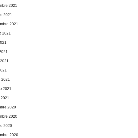
mbre 2021
re 2021
embre 2021
o 2021
2021
 2021
 2021
2021
 2021
ro 2021
 2021
mbre 2020
mbre 2020
re 2020
embre 2020