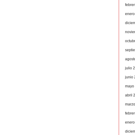
febre
enero
dicie
novie
octub
septi
agost
julio 
junio
mayo
abril 
marzo
febre
enero
dicie