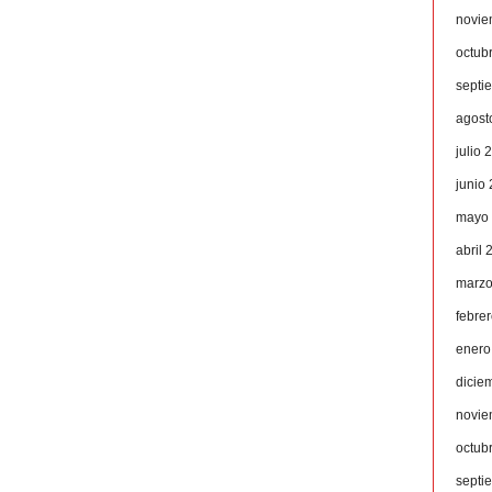
novie
octub
septi
agost
julio 
junio
mayo
abril 
marzo
febre
enero
dicie
novie
octub
septi