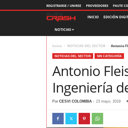
REGISTRARSE / UNIRSE
PROVEEDORES
PAUTE C
R
INICIO
EDICIÓN DIGI
NOTICIAS
e
v
Inicio
NOTICIAS DEL SECTOR
Antonio F
i
NOTICIAS DEL SECTOR
SIN CATEGORÍA
Antonio Fle
s
t
Ingeniería d
a
Por
CESVI COLOMBIA
-
23 mayo, 2019
A
u