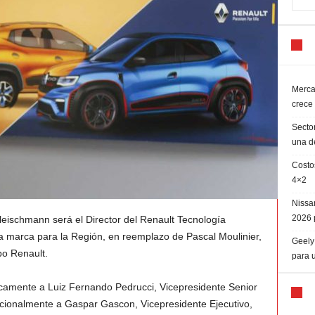
Merca
crece
Sector
una d
Costo
4×2
Nissa
2026 
leischmann será el Director del Renault Tecnología
la marca para la Región, en reemplazo de Pascal Moulinier,
Geely 
o Renault.
para 
camente a Luiz Fernando Pedrucci, Vicepresidente Senior
ncionalmente a Gaspar Gascon, Vicepresidente Ejecutivo,