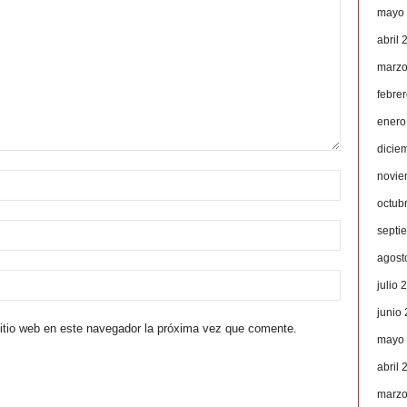
mayo
abril 
marzo
febre
enero
dicie
novie
octub
septi
agost
julio 
junio
sitio web en este navegador la próxima vez que comente.
mayo
abril 
marzo