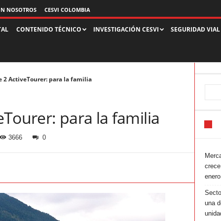
ON NOSOTROS
CESVI COLOMBIA
TAL
CONTENIDO TÉCNICO
INVESTIGACIÓN CESVI
SEGURIDAD VIAL
2 ActiveTourer: para la familia
Tourer: para la familia
3666
0
Merca
crece
enero
Secto
una d
unida