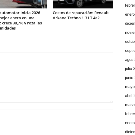
febre
automotor inicia 2026
Costos de reparación: Renault
enero
mejor enero en una
Arkana Techno 1.3 LT 4×2
 crece 38,7% y roza las
dicie
unidades
novie
octub
septi
agost
julio 
junio
mayo
abril
marz
febre
enero
dicie