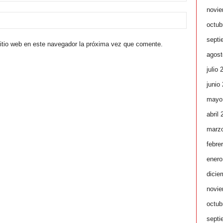
novie
octub
septi
sitio web en este navegador la próxima vez que comente.
agost
julio 
junio
mayo
abril
marz
febre
enero
dicie
novie
octub
septi