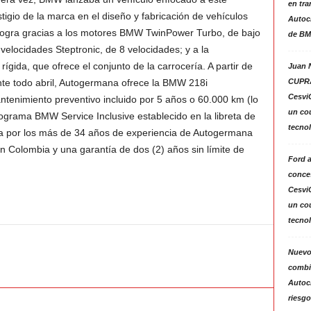
en tra
stigio de la marca en el diseño y fabricación de vehículos
Autoc
 logra gracias a los motores BMW TwinPower Turbo, de bajo
de BM
elocidades Steptronic, de 8 velocidades; y a la
ígida, que ofrece el conjunto de la carrocería. A partir de
Juan N
CUPRA
nte todo abril, Autogermana ofrece la BMW 218i
Cesvi
tenimiento preventivo incluido por 5 años o 60.000 km (lo
un co
ograma BMW Service Inclusive establecido en la libreta de
tecno
a por los más de 34 años de experiencia de Autogermana
 Colombia y una garantía de dos (2) años sin límite de
Ford 
conces
Cesvi
un co
tecno
Nuevo
combin
Autoc
riesgo