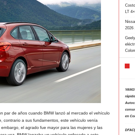
Costo
LT 4×
Nissa
2026 
Geely
eléct
Colo
YANGW
rápido
Autoc
consol
un par de años cuando BMW lanzó al mercado el vehículo
en Co
e, contrario a sus fundamentos, este vehículo venía
n embargo, el agrado fue mayor para las mujeres y las
DFAC|
imera vez, BMW lanzaba un vehículo enfocado a este