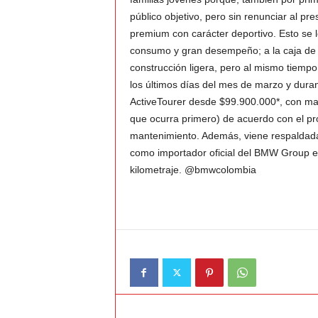
público objetivo, pero sin renunciar al pre
v
premium con carácter deportivo. Esto se
consumo y gran desempeño; a la caja de v
i
construcción ligera, pero al mismo tiempo r
los últimos días del mes de marzo y dura
C
ActiveTourer desde $99.900.000*, con man
que ocurra primero) de acuerdo con el pr
o
mantenimiento. Además, viene respaldad
como importador oficial del BMW Group en
l
kilometraje. @bmwcolombia
o
m
b
i
a