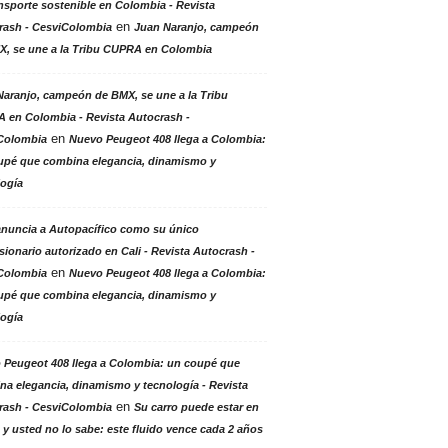
nsporte sostenible en Colombia - Revista
en
rash - CesviColombia
Juan Naranjo, campeón
X, se une a la Tribu CUPRA en Colombia
aranjo, campeón de BMX, se une a la Tribu
 en Colombia - Revista Autocrash -
en
Colombia
Nuevo Peugeot 408 llega a Colombia:
upé que combina elegancia, dinamismo y
logía
anuncia a Autopacífico como su único
ionario autorizado en Cali - Revista Autocrash -
en
Colombia
Nuevo Peugeot 408 llega a Colombia:
upé que combina elegancia, dinamismo y
logía
 Peugeot 408 llega a Colombia: un coupé que
a elegancia, dinamismo y tecnología - Revista
en
rash - CesviColombia
Su carro puede estar en
 y usted no lo sabe: este fluido vence cada 2 años