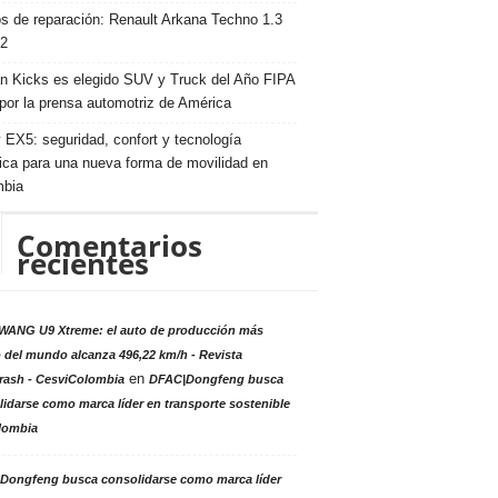
s de reparación: Renault Arkana Techno 1.3
2
n Kicks es elegido SUV y Truck del Año FIPA
por la prensa automotriz de América
 EX5: seguridad, confort y tecnología
rica para una nueva forma de movilidad en
mbia
Comentarios
recientes
ANG U9 Xtreme: el auto de producción más
 del mundo alcanza 496,22 km/h - Revista
en
rash - CesviColombia
DFAC|Dongfeng busca
idarse como marca líder en transporte sostenible
lombia
Dongfeng busca consolidarse como marca líder