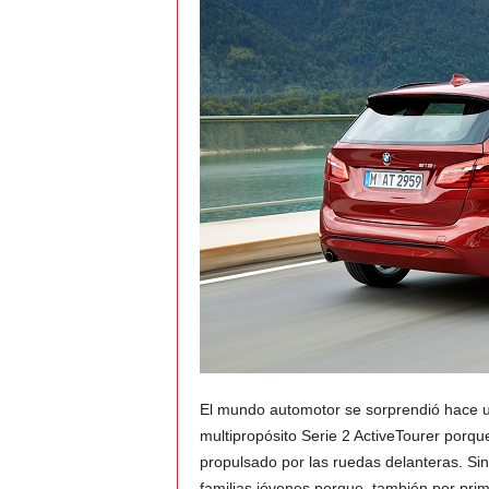
t
o
c
r
a
s
h
–
C
El mundo automotor se sorprendió hace 
multipropósito Serie 2 ActiveTourer porqu
e
propulsado por las ruedas delanteras. Si
familias jóvenes porque, también por pr
s