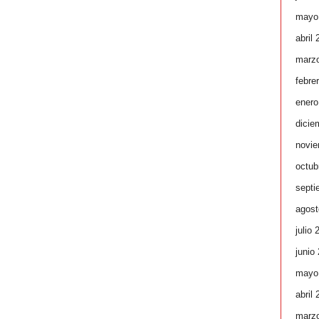
mayo
abril
marz
febre
enero
dicie
novie
octub
septi
agost
julio 
junio
mayo
abril
marz