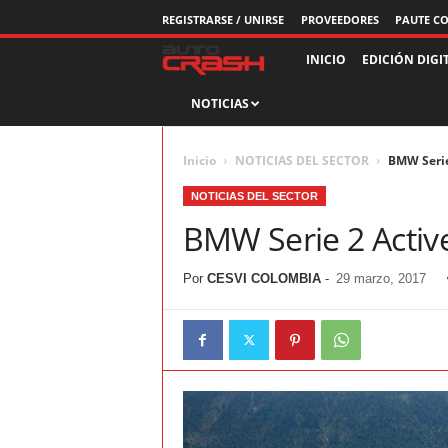
REGISTRARSE / UNIRSE
PROVEEDORES
PAUTE C
R
INICIO
EDICIÓN DIGI
NOTICIAS
e
v
Inicio
NOTICIAS DEL SECTOR
BMW Serie 
i
NOTICIAS DEL SECTOR
BMW Serie 2 Active
s
Por
CESVI COLOMBIA
t
-
29 marzo, 2017
a
A
u