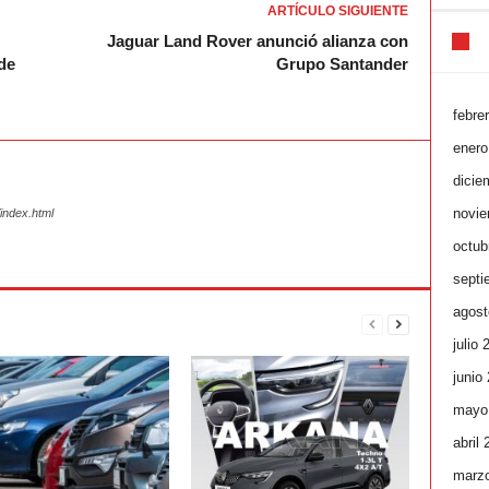
ARTÍCULO SIGUIENTE
Jaguar Land Rover anunció alianza con
de
Grupo Santander
febre
enero
dicie
novie
index.html
octub
septi
agost
julio 
junio
mayo
abril
marz