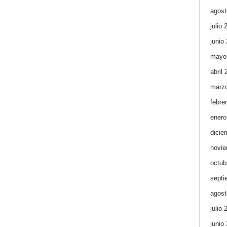
agost
julio 
junio
mayo
abril
marz
febre
enero
dicie
novie
octub
septi
agost
julio 
junio