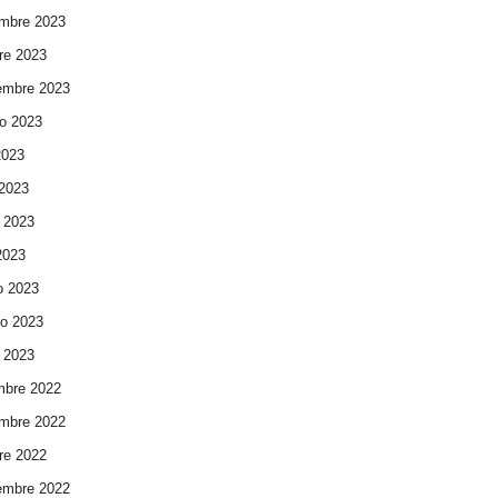
mbre 2023
re 2023
embre 2023
o 2023
2023
 2023
 2023
 2023
o 2023
ro 2023
 2023
mbre 2022
mbre 2022
re 2022
embre 2022