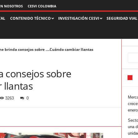
ON NOSOTROS
CESVI COLOMBIA
TAL
CONTENIDO TÉCNICO
INVESTIGACIÓN CESVI
SEGURIDAD VIAL
ne brinda consejos sobre ….Cuándo cambiar llantas
a consejos sobre
llantas
Merca
3263
0
crece
enero
Secto
una d
unida