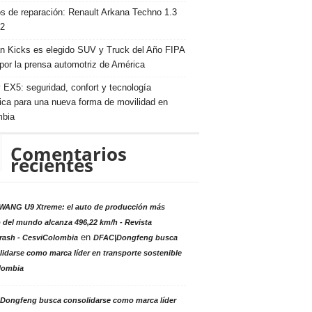
s de reparación: Renault Arkana Techno 1.3
2
n Kicks es elegido SUV y Truck del Año FIPA
por la prensa automotriz de América
 EX5: seguridad, confort y tecnología
rica para una nueva forma de movilidad en
mbia
Comentarios
recientes
ANG U9 Xtreme: el auto de producción más
 del mundo alcanza 496,22 km/h - Revista
en
rash - CesviColombia
DFAC|Dongfeng busca
idarse como marca líder en transporte sostenible
lombia
Dongfeng busca consolidarse como marca líder