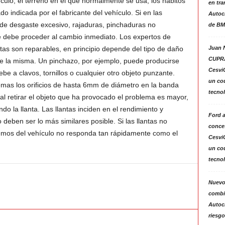
ículo, el terreno en el que normalmente se usa, los hábitos
en tra
do indicada por el fabricante del vehículo. Si en las
Autoc
de desgaste excesivo, rajaduras, pinchaduras no
de BM
e debe proceder al cambio inmediato. Los expertos de
Juan N
tas son reparables, en principio depende del tipo de daño
CUPRA
de la misma. Un pinchazo, por ejemplo, puede producirse
Cesvi
e a clavos, tornillos o cualquier otro objeto punzante.
un co
mas los orificios de hasta 6mm de diámetro en la banda
tecno
 al retirar el objeto que ha provocado el problema es mayor,
do la llanta. Las llantas inciden en el rendimiento y
Ford 
 deben ser lo más similares posible. Si las llantas no
conces
remos del vehículo no responda tan rápidamente como el
Cesvi
un co
tecno
Nuevo
combin
Autoc
riesgo