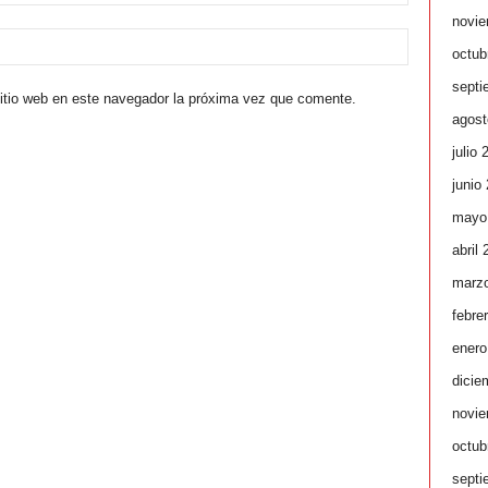
novie
octub
septi
sitio web en este navegador la próxima vez que comente.
agost
julio 
junio
mayo
abril
marz
febre
enero
dicie
novie
octub
septi