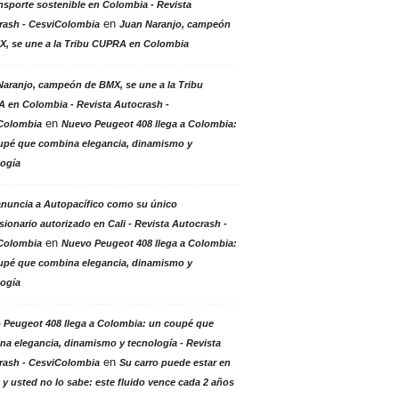
nsporte sostenible en Colombia - Revista
en
rash - CesviColombia
Juan Naranjo, campeón
X, se une a la Tribu CUPRA en Colombia
aranjo, campeón de BMX, se une a la Tribu
 en Colombia - Revista Autocrash -
en
Colombia
Nuevo Peugeot 408 llega a Colombia:
upé que combina elegancia, dinamismo y
logía
anuncia a Autopacífico como su único
ionario autorizado en Cali - Revista Autocrash -
en
Colombia
Nuevo Peugeot 408 llega a Colombia:
upé que combina elegancia, dinamismo y
logía
 Peugeot 408 llega a Colombia: un coupé que
a elegancia, dinamismo y tecnología - Revista
en
rash - CesviColombia
Su carro puede estar en
 y usted no lo sabe: este fluido vence cada 2 años