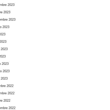
mbre 2023
re 2023
embre 2023
o 2023
2023
 2023
 2023
 2023
o 2023
ro 2023
 2023
mbre 2022
mbre 2022
re 2022
embre 2022