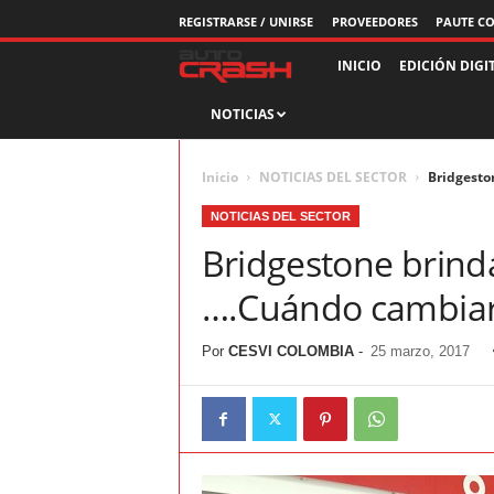
REGISTRARSE / UNIRSE
PROVEEDORES
PAUTE C
R
INICIO
EDICIÓN DIGI
NOTICIAS
e
v
Inicio
NOTICIAS DEL SECTOR
Bridgesto
i
NOTICIAS DEL SECTOR
Bridgestone brind
s
….Cuándo cambiar 
t
Por
CESVI COLOMBIA
-
25 marzo, 2017
a
A
u