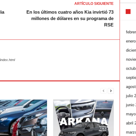
ARTÍCULO SIGUIENTE
lia
En los últimos cuatro años Kia invirtió 73
millones de dólares en su programa de
RSE
febre
enero
dicie
novie
index.html
octub
septi
agost
julio 
junio
mayo
abril
marz