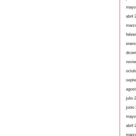
mayo
abril
marz
febre
enero
dicie
novie
octub
septi
agost
julio 
junio
mayo
abril
marz