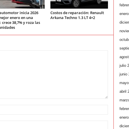
febre
automotor inicia 2026
Costos de reparación: Renault
enero
mejor enero en una
Arkana Techno 1.3 LT 4×2
 crece 38,7% y roza las
dicie
unidades
novie
octub
septi
agost
julio 
junio
mayo
abril
marz
febre
enero
dicie