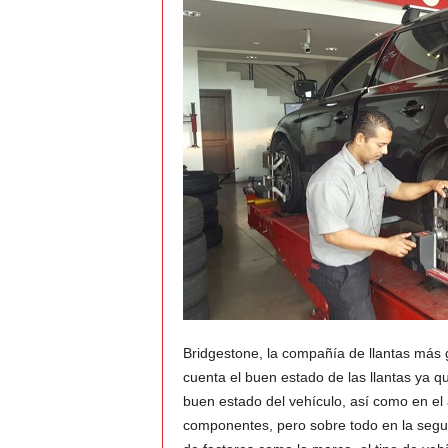
t
o
c
r
a
s
h
–
Bridgestone, la compañía de llantas más
C
cuenta el buen estado de las llantas ya qu
buen estado del vehículo, así como en el 
e
componentes, pero sobre todo en la seguri
s