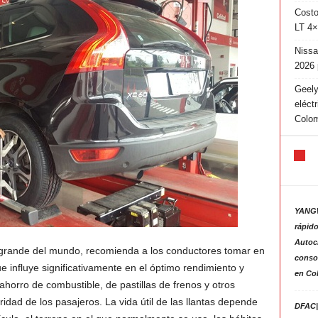
Costo
LT 4×
Nissa
2026 
Geely
eléct
Colo
YANGW
rápido
Autoc
 grande del mundo, recomienda a los conductores tomar en
consol
e influye significativamente en el óptimo rendimiento y
en Co
ahorro de combustible, de pastillas de frenos y otros
dad de los pasajeros. La vida útil de las llantas depende
DFAC|