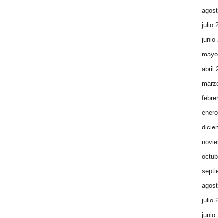
agost
julio 
junio
mayo
abril
marz
febre
enero
dicie
novie
octub
septi
agost
julio 
junio