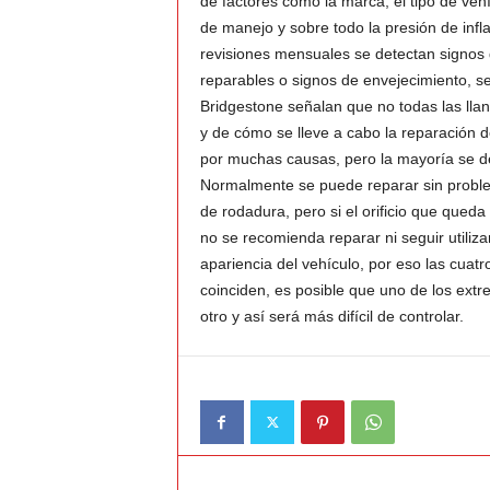
de factores como la marca, el tipo de veh
de manejo y sobre todo la presión de infla
v
revisiones mensuales se detectan signos 
reparables o signos de envejecimiento, s
i
Bridgestone señalan que no todas las llan
y de cómo se lleve a cabo la reparación 
C
por muchas causas, pero la mayoría se deb
Normalmente se puede reparar sin proble
o
de rodadura, pero si el orificio que queda
no se recomienda reparar ni seguir utilizan
l
apariencia del vehículo, por eso las cuatro
o
coinciden, es posible que uno de los ext
otro y así será más difícil de controlar.
m
b
i
a