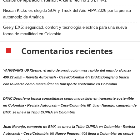
Costos de reparación: Renault Arkana Techno 1.3 LT 4×2
Nissan Kicks es elegido SUV y Truck del Año FIPA 2026 por la prensa
automotriz de América
Geely EX5: seguridad, confort y tecnología eléctrica para una nueva
forma de movilidad en Colombia
Comentarios recientes
YANGWANG U9 Xtreme: el auto de producción más rápido del mundo alcanza
en
496,22 km/h - Revista Autocrash - CesviColombia
DFAC|Dongfeng busca
consolidarse como marca líder en transporte sostenible en Colombia
DFAC|Dongfeng busca consolidarse como marca líder en transporte sostenible
en
en Colombia - Revista Autocrash - CesviColombia
Juan Naranjo, campeón de
BMX, se une a la Tribu CUPRA en Colombia
Juan Naranjo, campeón de BMX, se une a la Tribu CUPRA en Colombia - Revista
en
Autocrash - CesviColombia
Nuevo Peugeot 408 llega a Colombia: un coupé