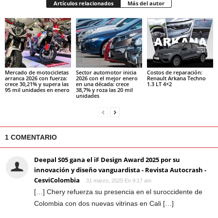
Artículos relacionados
Más del autor
Mercado de motocicletas
Sector automotor inicia
Costos de reparación:
arranca 2026 con fuerza:
2026 con el mejor enero
Renault Arkana Techno
crece 30,21% y supera las
en una década: crece
1.3 LT 4×2
95 mil unidades en enero
38,7% y roza las 20 mil
unidades
1 COMENTARIO
Deepal S05 gana el iF Design Award 2025 por su
innovación y diseño vanguardista - Revista Autocrash -
CesviColombia
31 marzo, 2025 En 9:17 am
[…] Chery refuerza su presencia en el suroccidente de
Colombia con dos nuevas vitrinas en Cali […]