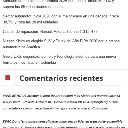
Mercado de motocicletas arranca 2026 con fuerza: crece 30,21% y
supera las 95 mil unidades en enero
Sector automotor inicia 2026 con el mejor enero en una década: crece
38,7% y roza las 20 mil unidades
Costos de reparación: Renault Arkana Techno 1.3 LT 4×2
Nissan Kicks es elegido SUV y Truck del Año FIPA 2026 por la prensa
automotriz de América
Geely EX5: seguridad, confort y tecnología eléctrica para una nueva
forma de movilidad en Colombia
Comentarios recientes
YANGWANG U9 Xtreme: el auto de producción más rápido del mundo alcanza
en
496,22 km/h - Revista Autocrash - CesviColombia
DFAC|Dongfeng busca
consolidarse como marca líder en transporte sostenible en Colombia
DFAC|Dongfeng busca consolidarse como marca líder en transporte sostenible
en
en Colombia - Revista Autocrash - CesviColombia
Juan Naranjo, campeón de