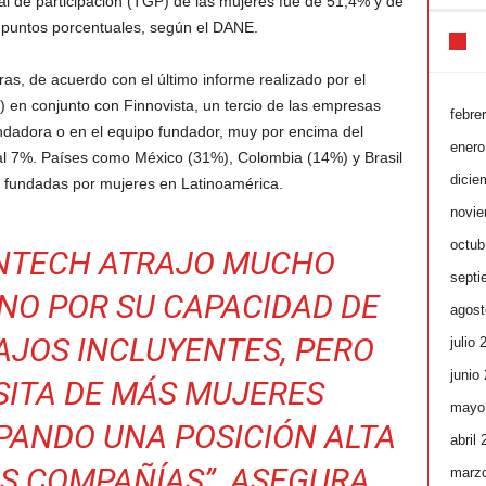
bal de participación (TGP) de las mujeres fue de 51,4% y de
puntos porcentuales, según el DANE.
oras, de acuerdo con el último informe realizado por el
 en conjunto con Finnovista, un tercio de las empresas
febre
undadora o en el equipo fundador, muy por encima del
enero
al 7%. Países como México (31%), Colombia (14%) y Brasil
dicie
 fundadas por mujeres en Latinoamérica.
novie
octub
INTECH ATRAJO MUCHO
septi
NO POR SU CAPACIDAD DE
agost
JOS INCLUYENTES, PERO
julio 
junio
SITA DE MÁS MUJERES
mayo
PANDO UNA POSICIÓN ALTA
abril
S COMPAÑÍAS”, ASEGURA
marz