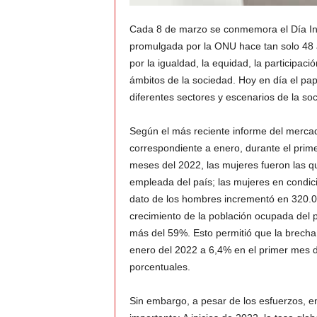
Cada 8 de marzo se conmemora el Día Int
v
promulgada por la ONU hace tan solo 48 a
i
por la igualdad, la equidad, la participac
ámbitos de la sociedad. Hoy en día el p
C
diferentes sectores y escenarios de la so
o
Según el más reciente informe del merca
correspondiente a enero, durante el prim
l
meses del 2022, las mujeres fueron las q
empleada del país; las mujeres en condi
o
dato de los hombres incrementó en 320.00
crecimiento de la población ocupada del 
m
más del 59%. Esto permitió que la brech
b
enero del 2022 a 6,4% en el primer mes de
porcentuales.
i
Sin embargo, a pesar de los esfuerzos, e
a