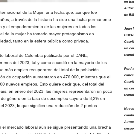
en tra
Autoc
ernacional de la Mujer, una fecha que, aunque fue
de BM
ños, a través de la historia ha sido una lucha permanente
ión y el empoderamiento de las mujeres en todos los
Juan N
apel de la mujer ha tomado mayor protagonismo en
CUPRA
ciedad, tanto en la esfera pública como privada.
Cesvi
un co
tecno
do laboral de Colombia publicado por el DANE,
er mes del 2023, tal y como sucedió en la mayoría de los
Ford 
ue más empleo recuperaron del total de la población
conces
ción de ocupación aumentaron en 476.000, mientras que el
Cesvi
0 nuevos empleos. Esto quiere decir que, del total del
un co
país, en enero del 2023, las mujeres representaron un poco
tecno
a de género en la tasa de desempleo cayera de 8,2% en
l 2023, lo que significa una reducción de 2 puntos
Nuevo
combin
Autoc
n el mercado laboral aún se sigue presentando una brecha
riesgo