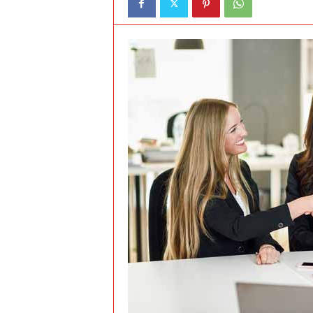
t
o
c
r
a
s
h
–
C
e
s