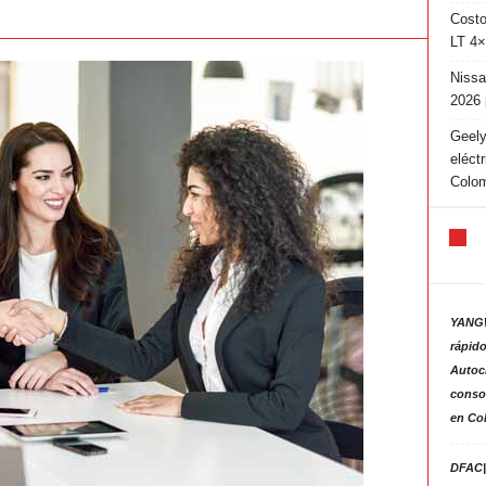
Costo
LT 4×
Nissa
2026 
Geely
eléct
Colo
YANGW
rápido
Autoc
consol
en Co
DFAC|