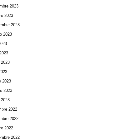
mbre 2023
re 2023
embre 2023
o 2023
2023
 2023
 2023
 2023
o 2023
ro 2023
 2023
mbre 2022
mbre 2022
re 2022
embre 2022