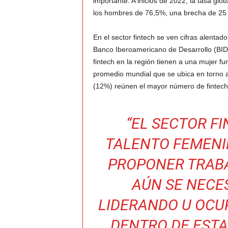
importante: A inicios de 2022, la tasa glo
los hombres de 76,5%, una brecha de 25 
En el sector fintech se ven cifras alentad
Banco Iberoamericano de Desarrollo (BID)
fintech en la región tienen a una mujer f
promedio mundial que se ubica en torno 
(12%) reúnen el mayor número de fintech
“EL SECTOR F
TALENTO FEMENI
PROPONER TRABA
AÚN SE NECE
LIDERANDO U OCU
DENTRO DE ESTA