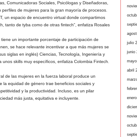
s, Comunicadoras Sociales, Psicólogas y Diseñadoras,
novie
 perfiles de mujeres para la gran mayoría de procesos.
octub
, un espacio de encuentro virtual donde compartimos
septi
, tanto de tyba como de otras fintech”, enfatiza Rosales
agost
a tiene un importante porcentaje de participación de
julio 
enen, se hace relevante incentivar a que más mujeres se
junio
us siglas en inglés) Ciencias, Tecnología, Ingeniería y
mayo
unos skills muy específicos, enfatiza Colombia Fintech.
abril
ral de las mujeres en la fuerza laboral produce un
marz
 la equidad de género trae beneficios sociales y
febre
itividad y la productividad. Incluso, es un pilar
enero
iedad más justa, equitativa e incluyente.
dicie
novie
octub
septi