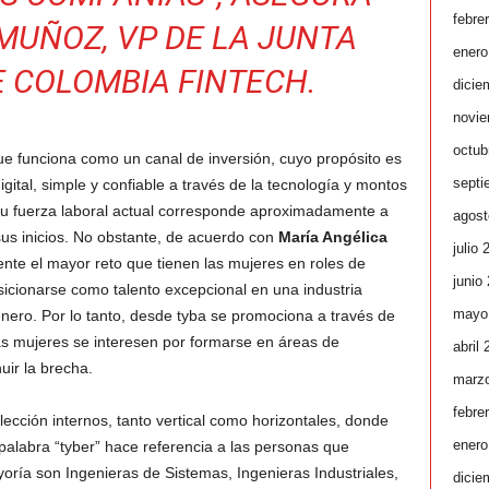
febre
MUÑOZ, VP DE LA JUNTA
enero
E COLOMBIA FINTECH.
dicie
novie
octub
 que funciona como un canal de inversión, cuyo propósito es
septi
ital, simple y confiable a través de la tecnología y montos
 su fuerza laboral actual corresponde aproximadamente a
agost
sus inicios. No obstante, de acuerdo con
María Angélica
julio 
ente el mayor reto que tienen las mujeres en roles de
junio
osicionarse como talento excepcional en una industria
mayo
nero. Por lo tanto, desde tyba se promociona a través de
s mujeres se interesen por formarse en áreas de
abril
uir la brecha.
marz
febre
cción internos, tanto vertical como horizontales, donde
enero
 palabra “tyber” hace referencia a las personas que
yoría son Ingenieras de Sistemas, Ingenieras Industriales,
dicie