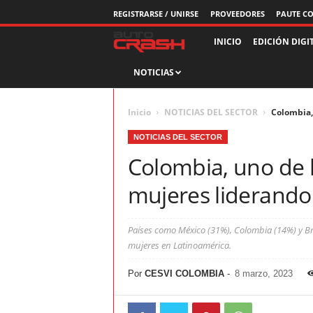
REGISTRARSE / UNIRSE
PROVEEDORES
PAUTE C
R
INICIO
EDICIÓN DIGI
NOTICIAS
e
v
Inicio
NOTICIAS DEL SECTOR
Colombia,
i
NOTICIAS DEL SECTOR
Colombia, uno de 
s
mujeres liderando 
t
a
Países como México (31%), Colombia (14%) y B
mujeres en Latinoamérica.
A
Por
CESVI COLOMBIA
-
8 marzo, 2023
u