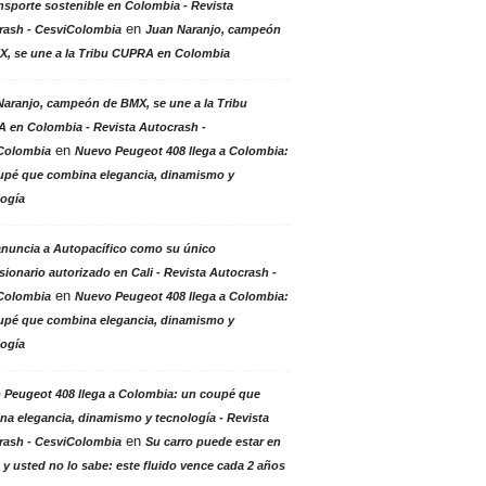
nsporte sostenible en Colombia - Revista
en
rash - CesviColombia
Juan Naranjo, campeón
X, se une a la Tribu CUPRA en Colombia
aranjo, campeón de BMX, se une a la Tribu
 en Colombia - Revista Autocrash -
en
Colombia
Nuevo Peugeot 408 llega a Colombia:
upé que combina elegancia, dinamismo y
logía
anuncia a Autopacífico como su único
ionario autorizado en Cali - Revista Autocrash -
en
Colombia
Nuevo Peugeot 408 llega a Colombia:
upé que combina elegancia, dinamismo y
logía
 Peugeot 408 llega a Colombia: un coupé que
a elegancia, dinamismo y tecnología - Revista
en
rash - CesviColombia
Su carro puede estar en
 y usted no lo sabe: este fluido vence cada 2 años