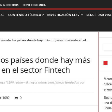
ON NOSOTROS
CESVI COLOMBIA
TAL
CONTENIDO TÉCNICO
INVESTIGACIÓN CESVI
SEGURIDAD VIAL
 uno de los países donde hay más mujeres liderando en el...
los países donde hay más
en el sector Fintech
Merca
rasil (12%) reúnen el mayor número de fintech fundadas por
crece
enero
Secto
1092
0
una d
unida