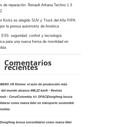
s de reparación: Renault Arkana Techno 1.3
2
n Kicks es elegido SUV y Truck del Año FIPA
por la prensa automotriz de América
 EX5: seguridad, confort y tecnología
rica para una nueva forma de movilidad en
mbia
Comentarios
recientes
ANG U9 Xtreme: el auto de producción más
 del mundo alcanza 496,22 km/h - Revista
en
rash - CesviColombia
DFAC|Dongfeng busca
idarse como marca líder en transporte sostenible
lombia
Dongfeng busca consolidarse como marca líder