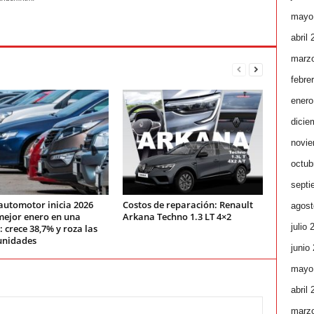
mayo
abril
marz
febre
enero
dicie
novie
octub
septi
automotor inicia 2026
Costos de reparación: Renault
agost
mejor enero en una
Arkana Techno 1.3 LT 4×2
julio 
 crece 38,7% y roza las
unidades
junio
mayo
abril
marz