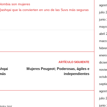
olombia son mujeres
agost
ashqai que la convierten en uno de las Suvs más seguras
julio 
junio
mayo
abril
marz
febre
enero
ARTÍCULO SIGUIENTE
dicie
shqai
Mujeres Peugeot; Poderosas, ágiles e
novie
 más
independientes
octub
septi
agost
julio 
junio
index.html