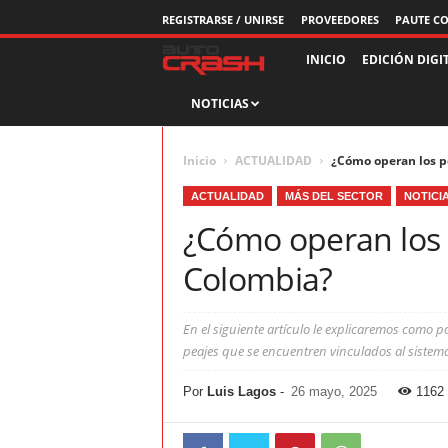
REGISTRARSE / UNIRSE
PROVEEDORES
PAUTE C
R
INICIO
EDICIÓN DIGI
NOTICIAS
e
v
Inicio
ACTUALIDAD
¿Cómo operan los p
i
ACTUALIDAD
MÁS DEL SECTOR
NOTICI
¿Cómo operan los 
s
Colombia?
t
a
En el siguiente artículo le explicaremos como 
peajes que se encuentren vinculados al sistema
A
Por
Luis Lagos
-
26 mayo, 2025
1162
u