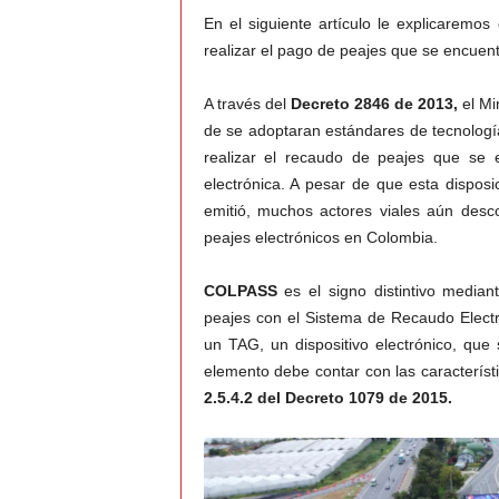
En el siguiente artículo le explicarem
v
realizar el pago de peajes que se encuent
i
A través del
Decreto 2846 de 2013,
el Mi
de se adoptaran estándares de tecnología
C
realizar el recaudo de peajes que se 
electrónica. A pesar de que esta dispo
o
emitió, muchos actores viales aún de
peajes electrónicos en Colombia.
l
COLPASS
es el signo distintivo mediant
o
peajes con el Sistema de Recaudo Electró
m
un TAG, un dispositivo electrónico, que 
elemento debe contar con las característ
b
2.5.4.2 del Decreto 1079 de 2015.
i
a