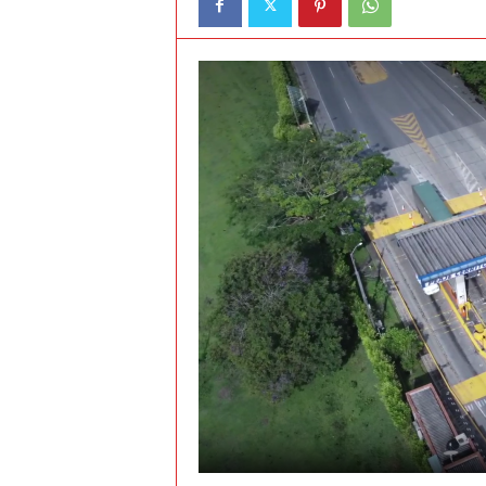
t
o
c
r
a
s
h
–
C
e
s