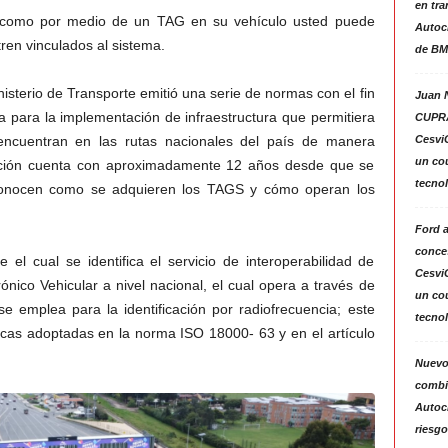
en tra
os como por medio de un TAG en su vehículo usted puede
Autoc
ren vinculados al sistema.
de BM
nisterio de Transporte emitió una serie de normas con el fin
Juan N
 para la implementación de infraestructura que permitiera
CUPRA
Cesvi
encuentran en las rutas nacionales del país de manera
un co
sición cuenta con aproximadamente 12 años desde que se
tecno
sconocen como se adquieren los TAGS y cómo operan los
Ford 
conces
e el cual se identifica el servicio de interoperabilidad de
Cesvi
nico Vehicular a nivel nacional, el cual opera a través de
un co
se emplea para la identificación por radiofrecuencia; este
tecno
icas adoptadas en la norma ISO 18000- 63 y en el artículo
Nuevo
combin
Autoc
riesgo