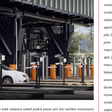
novie
octub
septi
agost
julio 
junio
mayo
abril
marz
febre
enero
dicie
novie
octub
e este sistema usted podrá pasar por los carriles exclusivos
septi