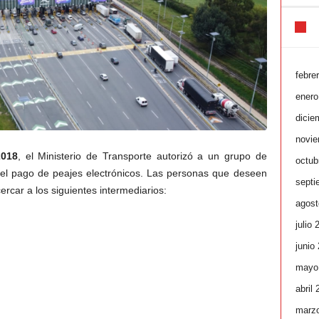
febre
enero
dicie
novie
2018
, el Ministerio de Transporte autorizó a un grupo de
octub
a el pago de peajes electrónicos. Las personas que deseen
septi
rcar a los siguientes intermediarios:
agost
julio 
junio
mayo
abril
marz