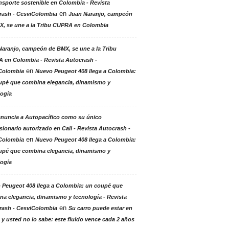
nsporte sostenible en Colombia - Revista
en
rash - CesviColombia
Juan Naranjo, campeón
X, se une a la Tribu CUPRA en Colombia
aranjo, campeón de BMX, se une a la Tribu
 en Colombia - Revista Autocrash -
en
Colombia
Nuevo Peugeot 408 llega a Colombia:
upé que combina elegancia, dinamismo y
logía
anuncia a Autopacífico como su único
ionario autorizado en Cali - Revista Autocrash -
en
Colombia
Nuevo Peugeot 408 llega a Colombia:
upé que combina elegancia, dinamismo y
logía
 Peugeot 408 llega a Colombia: un coupé que
a elegancia, dinamismo y tecnología - Revista
en
rash - CesviColombia
Su carro puede estar en
 y usted no lo sabe: este fluido vence cada 2 años