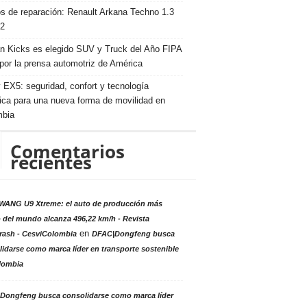
s de reparación: Renault Arkana Techno 1.3
2
n Kicks es elegido SUV y Truck del Año FIPA
por la prensa automotriz de América
 EX5: seguridad, confort y tecnología
rica para una nueva forma de movilidad en
mbia
Comentarios
recientes
ANG U9 Xtreme: el auto de producción más
 del mundo alcanza 496,22 km/h - Revista
en
rash - CesviColombia
DFAC|Dongfeng busca
idarse como marca líder en transporte sostenible
lombia
Dongfeng busca consolidarse como marca líder