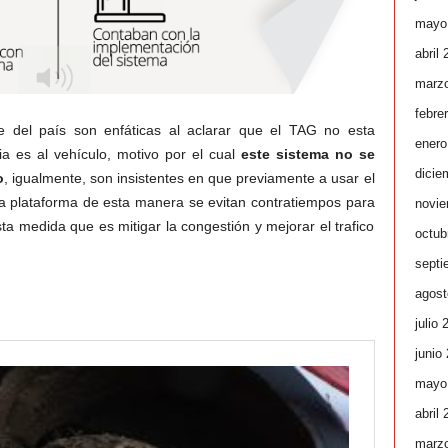
mayo
abril
marz
febre
te del país son enfáticas al aclarar que el TAG no esta
enero
ia es al vehículo, motivo por el cual
este sistema no se
dicie
o
, igualmente, son insistentes en que previamente a usar el
 la plataforma de esta manera se evitan contratiempos para
novie
sta medida que es mitigar la congestión y mejorar el trafico
octub
septi
agost
julio 
junio
mayo
abril
marz