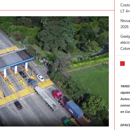
Costo
LT 4×
Nissa
2026 
Geely
eléct
Colo
YANGW
rápido
Autoc
consol
en Co
DFAC|