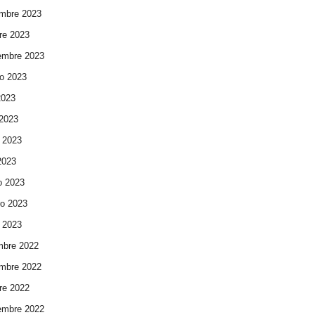
mbre 2023
re 2023
embre 2023
o 2023
2023
 2023
 2023
 2023
o 2023
ro 2023
 2023
mbre 2022
mbre 2022
re 2022
embre 2022