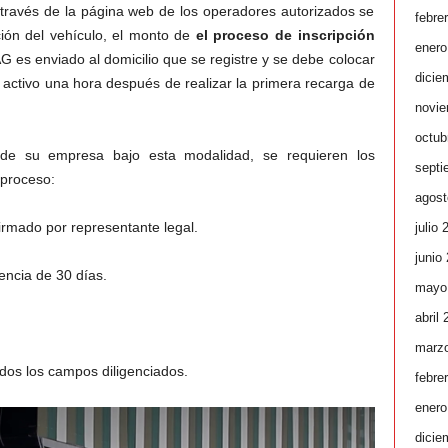
 través de la página web de los operadores autorizados se
febre
ión del vehículo, el monto de
el proceso de inscripción
enero
AG es enviado al domicilio que se registre y se debe colocar
dicie
 activo una hora después de realizar la primera recarga de
novie
octub
s de su empresa bajo esta modalidad, se requieren los
septi
 proceso:
agost
irmado por representante legal.
julio 
junio
encia de 30 días.
mayo
abril
marz
dos los campos diligenciados.
febre
enero
dicie