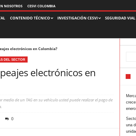
ON NOSOTROS
CESVI COLOMBIA
TAL
CONTENIDO TÉCNICO
INVESTIGACIÓN CESVI
SEGURIDAD VIAL
eajes electrónicos en Colombia?
AS DEL SECTOR
peajes electrónicos en
Merca
por medio de un TAG en su vehículo usted puede realizar el pago de
crece
.
enero
Secto
0
una d
unida