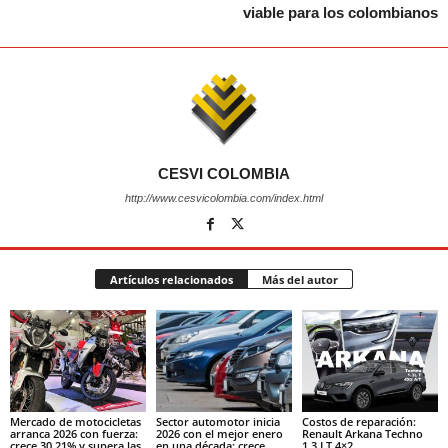
viable para los colombianos
CESVI COLOMBIA
http://www.cesvicolombia.com/index.html
Artículos relacionados
Más del autor
Mercado de motocicletas
Sector automotor inicia
Costos de reparación:
arranca 2026 con fuerza:
2026 con el mejor enero
Renault Arkana Techno
crece 30,21% y supera las
en una década: crece
1.3 LT 4×2