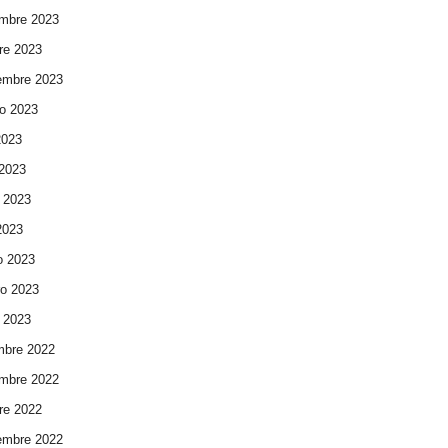
mbre 2023
re 2023
embre 2023
o 2023
2023
 2023
 2023
 2023
o 2023
ro 2023
 2023
mbre 2022
mbre 2022
re 2022
embre 2022