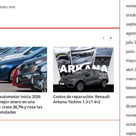
novie
index.html
octub
septi
agost
julio 
junio
mayo
abril
marz
febre
automotor inicia 2026
Costos de reparación: Renault
enero
mejor enero en una
Arkana Techno 1.3 LT 4×2
dicie
 crece 38,7% y roza las
unidades
novie
octub
septi