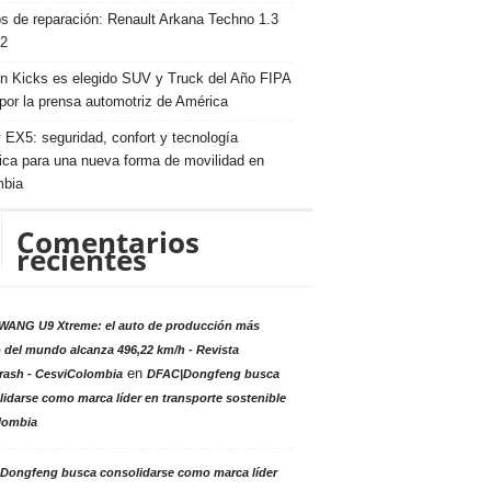
s de reparación: Renault Arkana Techno 1.3
2
n Kicks es elegido SUV y Truck del Año FIPA
por la prensa automotriz de América
 EX5: seguridad, confort y tecnología
rica para una nueva forma de movilidad en
mbia
Comentarios
recientes
ANG U9 Xtreme: el auto de producción más
 del mundo alcanza 496,22 km/h - Revista
en
rash - CesviColombia
DFAC|Dongfeng busca
idarse como marca líder en transporte sostenible
lombia
Dongfeng busca consolidarse como marca líder