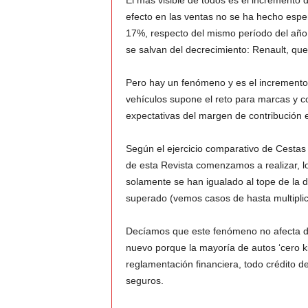
El más visible de todos es el incremento 
efecto en las ventas no se ha hecho esper
v
17%, respecto del mismo período del año
se salvan del decrecimiento: Renault, q
i
Pero hay un fenómeno y es el incremento d
C
vehículos supone el reto para marcas y c
expectativas del margen de contribución 
o
Según el ejercicio comparativo de Cesta
l
de esta Revista comenzamos a realizar, lo
o
solamente se han igualado al tope de la
superado (vemos casos de hasta multiplic
m
Decíamos que este fenómeno no afecta dir
b
nuevo porque la mayoría de autos ‘cero ki
reglamentación financiera, todo crédito d
i
seguros.
a