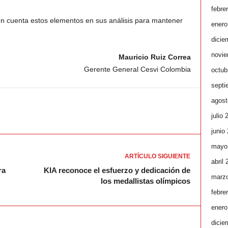
febre
en cuenta estos elementos en sus análisis para mantener
enero
dicie
novie
Mauricio Ruiz Correa
Gerente General Cesvi Colombia
octub
septi
agost
julio 
junio
mayo
ARTÍCULO SIGUIENTE
abril
ra
KIA reconoce el esfuerzo y dedicación de
marz
los medallistas olímpicos
febre
enero
dicie