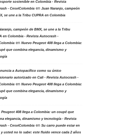
nsporte sostenible en Colombia - Revista
en
rash - CesviColombia
Juan Naranjo, campeón
X, se une a la Tribu CUPRA en Colombia
aranjo, campeón de BMX, se une a la Tribu
 en Colombia - Revista Autocrash -
en
Colombia
Nuevo Peugeot 408 llega a Colombia:
upé que combina elegancia, dinamismo y
logía
anuncia a Autopacífico como su único
ionario autorizado en Cali - Revista Autocrash -
en
Colombia
Nuevo Peugeot 408 llega a Colombia:
upé que combina elegancia, dinamismo y
logía
 Peugeot 408 llega a Colombia: un coupé que
a elegancia, dinamismo y tecnología - Revista
en
rash - CesviColombia
Su carro puede estar en
 y usted no lo sabe: este fluido vence cada 2 años