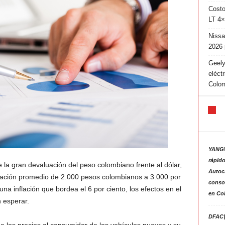
Costo
LT 4×
Nissa
2026 
Geely
eléct
Colo
YANGW
rápido
la gran devaluación del peso colombiano frente al dólar,
Autoc
ación promedio de 2.000 pesos colombianos a 3.000 por
consol
a inflación que bordea el 6 por ciento, los efectos en el
en Co
 esperar.
DFAC|