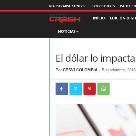
REGISTRARSE / UNIRSE
PROVEEDORES
PAUTE C
R
INICIO
EDICIÓN DIGI
NOTICIAS
e
v
El dólar lo impact
i
Por
CESVI COLOMBIA
-
5 septiembre, 2016
s
t
a
A
u