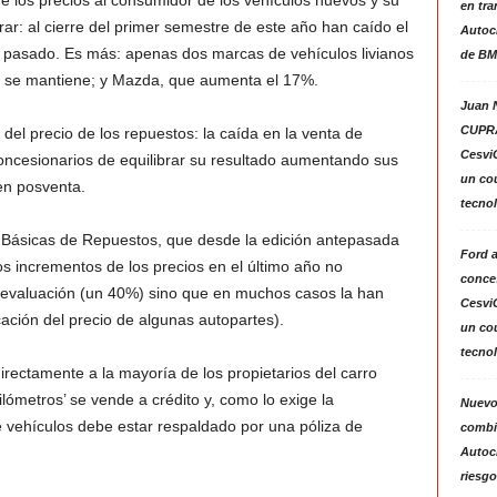
de los precios al consumidor de los vehículos nuevos y su
en tra
ar: al cierre del primer semestre de este año han caído el
Autoc
 pasado. Es más: apenas dos marcas de vehículos livianos
de BM
ue se mantiene; y Mazda, que aumenta el 17%.
Juan N
CUPRA
el precio de los repuestos: la caída en la venta de
Cesvi
oncesionarios de equilibrar su resultado aumentando sus
un co
en posventa.
tecno
s Básicas de Repuestos, que desde la edición antepasada
Ford 
s incrementos de los precios en el último año no
conces
 devaluación (un 40%) sino que en muchos casos la han
Cesvi
ación del precio de algunas autopartes).
un co
tecno
ectamente a la mayoría de los propietarios del carro
lómetros’ se vende a crédito y, como lo exige la
Nuevo
e vehículos debe estar respaldado por una póliza de
combin
Autoc
riesgo