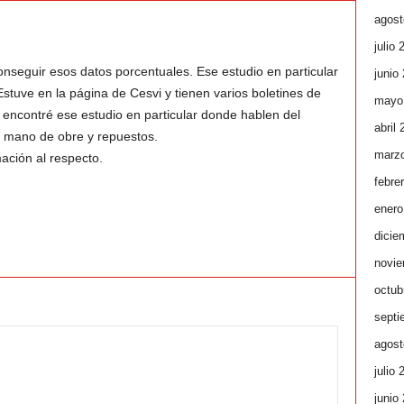
agost
julio 
nseguir esos datos porcentuales. Ese estudio en particular
junio
stuve en la página de Cesvi y tienen varios boletines de
mayo
 encontré ese estudio en particular donde hablen del
abril
a mano de obre y repuestos.
marz
ación al respecto.
febre
enero
dicie
novie
octub
septi
agost
julio 
junio