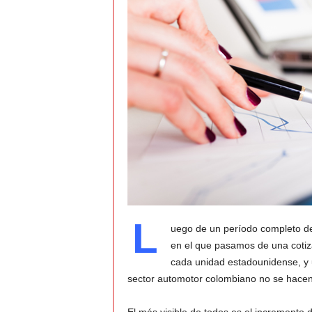
t
o
c
r
a
s
h
–
L
uego de un período completo de 
en el que pasamos de una cotiz
C
cada unidad estadounidense, y un
sector automotor colombiano no se hacen
e
s