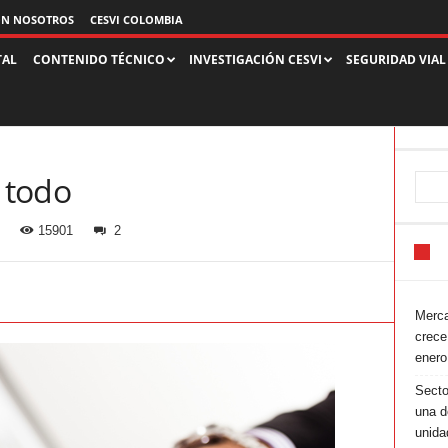
ON NOSOTROS
CESVI COLOMBIA
TAL
CONTENIDO TÉCNICO
INVESTIGACIÓN CESVI
SEGURIDAD VIAL
a todo
15901
2
Merca
crece
enero
Secto
una d
unida