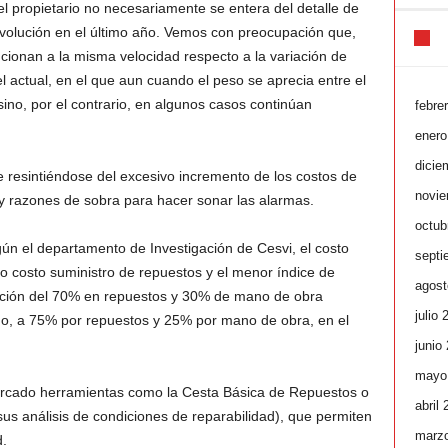
l propietario no necesariamente se entera del detalle de
volución en el último año. Vemos con preocupación que,
cionan a la misma velocidad respecto a la variación de
 actual, en el que aun cuando el peso se aprecia entre el
ino, por el contrario, en algunos casos continúan
febre
enero
dicie
e resintiéndose del excesivo incremento de los costos de
novie
y razones de sobra para hacer sonar las alarmas.
octub
ún el departamento de Investigación de Cesvi, el costo
septi
o costo suministro de repuestos y el menor índice de
agost
pación del 70% en repuestos y 30% de mano de obra
julio 
do, a 75% por repuestos y 25% por mano de obra, en el
junio
mayo
ercado herramientas como la Cesta Básica de Repuestos o
abril
sus análisis de condiciones de reparabilidad), que permiten
marz
d.