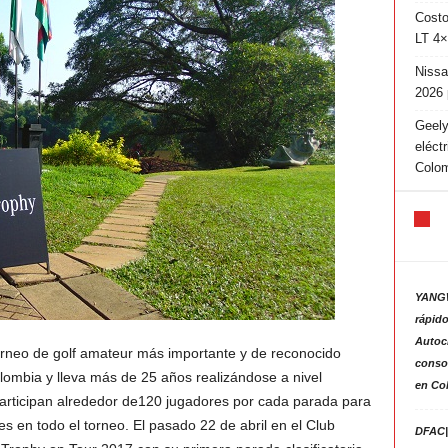
Costo
LT 4×
Nissa
2026 
Geely
eléct
Colo
YANGW
rápido
Autoc
orneo de golf amateur más importante y de reconocido
consol
lombia y lleva más de 25 años realizándose a nivel
en Co
articipan alrededor de120 jugadores por cada parada para
s en todo el torneo. El pasado 22 de abril en el Club
DFAC|