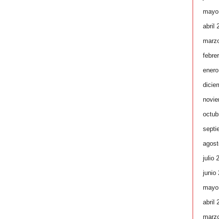
mayo
abril
marz
febre
enero
dicie
novie
octub
septi
agost
julio 
junio
mayo
abril
marz