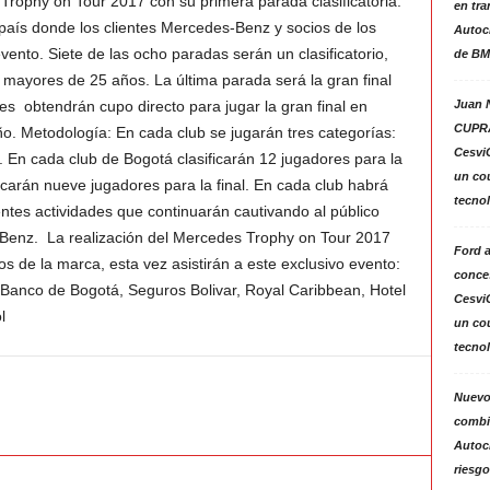
rophy on Tour 2017 con su primera parada clasificatoria.
en tra
l país donde los clientes Mercedes-Benz y socios de los
Autoc
evento. Siete de las ocho paradas serán un clasificatorio,
de BM
ayores de 25 años. La última parada será la gran final
Juan N
s obtendrán cupo directo para jugar la gran final en
CUPRA
o. Metodología: En cada club se jugarán tres categorías:
Cesvi
 En cada club de Bogotá clasificarán 12 jugadores para la
un co
ficarán nueve jugadores para la final. En cada club habrá
tecno
entes actividades que continuarán cautivando al público
Benz. La realización del Mercedes Trophy on Tour 2017
Ford 
cos de la marca, esta vez asistirán a este exclusivo evento:
conces
, Banco de Bogotá, Seguros Bolivar, Royal Caribbean, Hotel
Cesvi
l
un co
tecno
Nuevo
combin
Autoc
riesgo