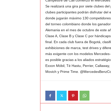
Campestre de Cali comenzó el Mercedes T
Se realizará una gira por siete clubes de
v
clubes participantes podrán disfrutar del 
donde jugarán máximo 130 competidores m
i
del torneo colombiano donde los ganadore
Alemania en el mes de octubre de este añ
C
Clase A, Clase B y Clase C por hándicaps.
final. En cada club fuera de Bogotá, clasi
o
exhibiciones de marca, test drives y difer
más exigente con los modelos Mercedes-
l
es posible gracias a los aliados estratégi
o
Exxon Móbil, Té Hastu, Perrier, Callaway
Movich y Prime Time. @MercedesBenzCo
m
b
i
a