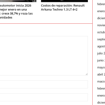
febre
automotor inicia 2026
Costos de reparación: Renault
mejor enero en una
Arkana Techno 1.3 LT 4×2
enero
 crece 38,7% y roza las
unidades
dicie
novie
octub
septi
agost
julio 
junio
mayo
abril
marz
febre
enero
dicie