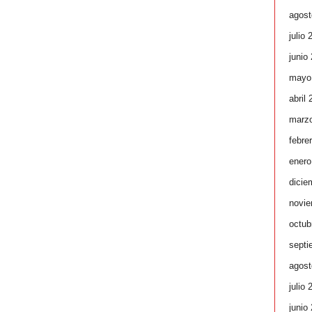
agost
julio 
junio
mayo
abril
marz
febre
enero
dicie
novie
octub
septi
agost
julio 
junio