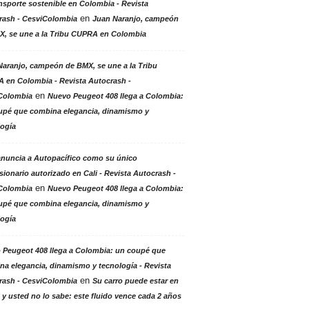
nsporte sostenible en Colombia - Revista
en
rash - CesviColombia
Juan Naranjo, campeón
X, se une a la Tribu CUPRA en Colombia
aranjo, campeón de BMX, se une a la Tribu
 en Colombia - Revista Autocrash -
en
Colombia
Nuevo Peugeot 408 llega a Colombia:
upé que combina elegancia, dinamismo y
logía
anuncia a Autopacífico como su único
ionario autorizado en Cali - Revista Autocrash -
en
Colombia
Nuevo Peugeot 408 llega a Colombia:
upé que combina elegancia, dinamismo y
logía
 Peugeot 408 llega a Colombia: un coupé que
a elegancia, dinamismo y tecnología - Revista
en
rash - CesviColombia
Su carro puede estar en
 y usted no lo sabe: este fluido vence cada 2 años