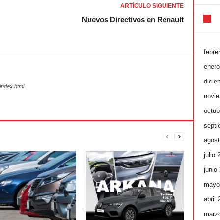
ARTÍCULO SIGUIENTE
Nuevos Directivos en Renault
febre
enero
dicie
index.html
novie
octub
septi
agost
julio 
junio
mayo
abril
marz