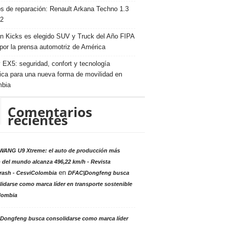
s de reparación: Renault Arkana Techno 1.3
2
n Kicks es elegido SUV y Truck del Año FIPA
por la prensa automotriz de América
 EX5: seguridad, confort y tecnología
rica para una nueva forma de movilidad en
mbia
Comentarios
recientes
ANG U9 Xtreme: el auto de producción más
 del mundo alcanza 496,22 km/h - Revista
en
rash - CesviColombia
DFAC|Dongfeng busca
idarse como marca líder en transporte sostenible
lombia
Dongfeng busca consolidarse como marca líder