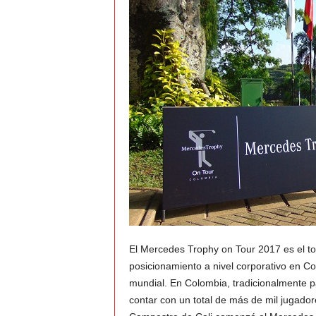
t
o
c
r
a
s
h
–
El Mercedes Trophy on Tour 2017 es el t
C
posicionamiento a nivel corporativo en Co
mundial. En Colombia, tradicionalmente p
e
contar con un total de más de mil jugadore
s