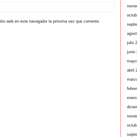
novie
octub
sitio web en este navegador la próxima vez que comente.
septi
agost
julio 
junio
mayo
abril
marz
febre
enero
dicie
novie
octub
septi