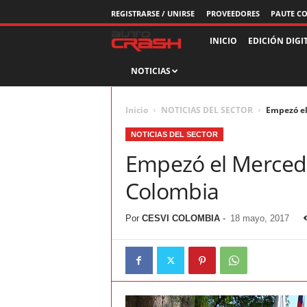
REGISTRARSE / UNIRSE
PROVEEDORES
PAUTE C
R
INICIO
EDICIÓN DIGI
NOTICIAS
e
v
Inicio
NOTICIAS DEL SECTOR
Empezó el
i
NOTICIAS DEL SECTOR
Empezó el Merced
s
Colombia
t
Por
CESVI COLOMBIA
-
18 mayo, 2017
a
A
u