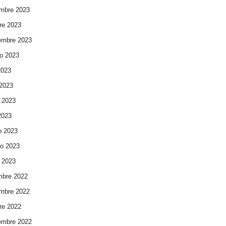
mbre 2023
re 2023
embre 2023
o 2023
2023
 2023
 2023
 2023
o 2023
ro 2023
 2023
mbre 2022
mbre 2022
re 2022
embre 2022