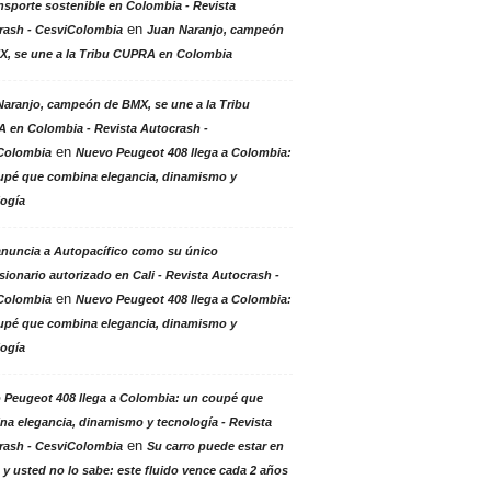
nsporte sostenible en Colombia - Revista
en
rash - CesviColombia
Juan Naranjo, campeón
X, se une a la Tribu CUPRA en Colombia
aranjo, campeón de BMX, se une a la Tribu
 en Colombia - Revista Autocrash -
en
Colombia
Nuevo Peugeot 408 llega a Colombia:
upé que combina elegancia, dinamismo y
logía
anuncia a Autopacífico como su único
ionario autorizado en Cali - Revista Autocrash -
en
Colombia
Nuevo Peugeot 408 llega a Colombia:
upé que combina elegancia, dinamismo y
logía
 Peugeot 408 llega a Colombia: un coupé que
a elegancia, dinamismo y tecnología - Revista
en
rash - CesviColombia
Su carro puede estar en
 y usted no lo sabe: este fluido vence cada 2 años