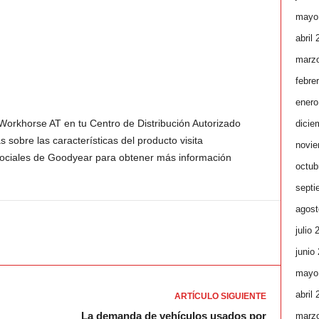
mayo
abril
marz
febre
enero
Workhorse AT en tu Centro de Distribución Autorizado
dicie
obre las características del producto visita
novie
sociales de Goodyear para obtener más información
octub
septi
agost
julio 
junio
mayo
abril
ARTÍCULO SIGUIENTE
La demanda de vehículos usados por
marz