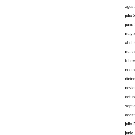
agost
julio 
junio
mayo
abril
marz
febre
enero
dicie
novie
octub
septi
agost
julio 
junio