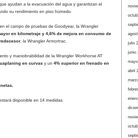
ue ayudan a la evacuación del agua y garantizan el
novie
orando su rendimiento en piso húmedo.
octub
septi
y en el campo de pruebas de Goodyear, la Wrangler
ayor en kilometraje y 4,6% de
mejora en consumo de
agost
redecesor
, la Wrangler Armortrac.
julio 
junio
ento y maniobrabilidad de la Wrangler Workhorse AT
mayo
uaplaning en curvas
y un
4% superior en frenado en
abril
marz
netas.
febre
enero
stará disponible en 14 medidas.
dicie
novie
octub
septi