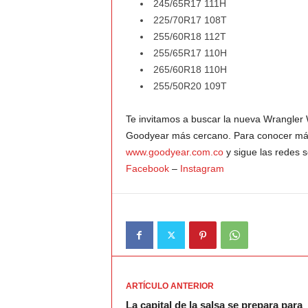
245/65R17 111H
225/70R17 108T
255/60R18 112T
255/65R17 110H
265/60R18 110H
255/50R20 109T
Te invitamos a buscar la nueva Wrangler 
Goodyear más cercano. Para conocer más s
www.goodyear.com.co
y sigue las redes 
Facebook
–
Instagram
ARTÍCULO ANTERIOR
La capital de la salsa se prepara para