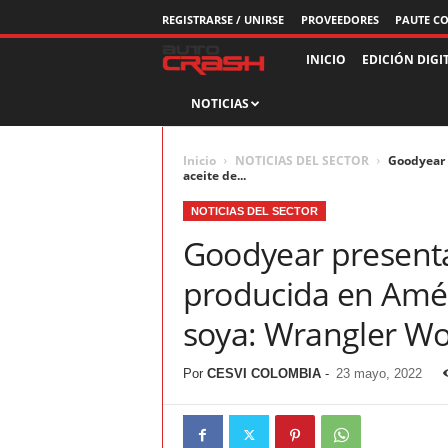
REGISTRARSE / UNIRSE
PROVEEDORES
PAUTE C
R
INICIO
EDICIÓN DIGI
NOTICIAS
e
v
Inicio
NOTICIAS DEL SECTOR
Goodyear 
aceite de...
i
NOTICIAS DEL SECTOR
s
Goodyear presenta
t
producida en Amér
soya: Wrangler W
a
A
Por
CESVI COLOMBIA
-
23 mayo, 2022
u