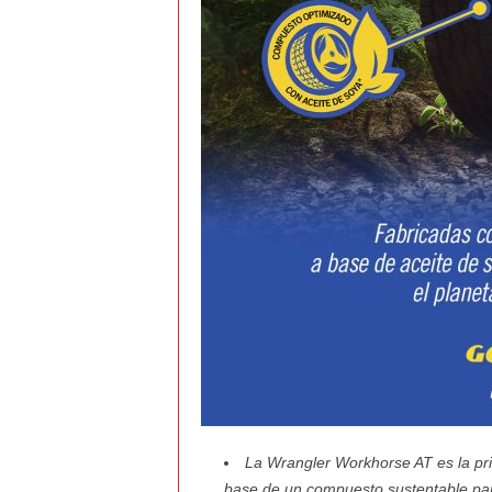
v
i
C
o
l
o
m
b
i
La Wrangler Workhorse AT es la pri
a
base de un compuesto sustentable
pa