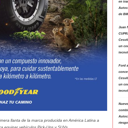
en tra
Autoc
de BM
Juan N
CUPRA
Cesvi
un co
tecno
Ford 
conces
Cesvi
un co
tecno
Nuevo
combin
Autoc
mera llanta de la marca producid
a en América Latina a
riesgo
ra equipar vehículos Pick-Ups y SUVs.