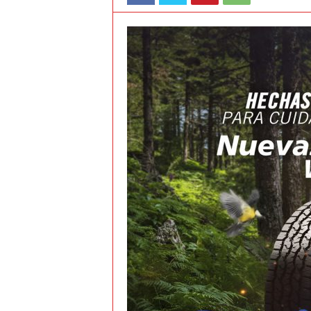
t
o
c
r
a
s
h
–
C
e
s