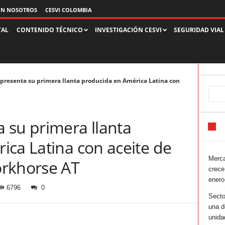
ON NOSOTROS
CESVI COLOMBIA
TAL
CONTENIDO TÉCNICO
INVESTIGACIÓN CESVI
SEGURIDAD VIAL
presenta su primera llanta producida en América Latina con
 su primera llanta
ica Latina con aceite de
Merca
orkhorse AT
crece
enero
6796
0
Secto
una d
unida