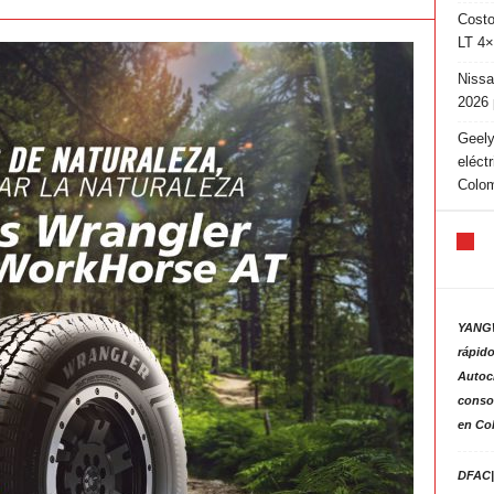
Costo
LT 4×
Nissa
2026 
Geely
eléct
Colo
YANGW
rápido
Autoc
consol
en Co
DFAC|