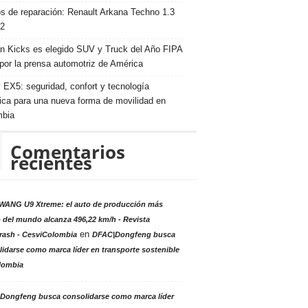
s de reparación: Renault Arkana Techno 1.3
2
n Kicks es elegido SUV y Truck del Año FIPA
por la prensa automotriz de América
 EX5: seguridad, confort y tecnología
rica para una nueva forma de movilidad en
mbia
Comentarios
recientes
ANG U9 Xtreme: el auto de producción más
 del mundo alcanza 496,22 km/h - Revista
en
rash - CesviColombia
DFAC|Dongfeng busca
idarse como marca líder en transporte sostenible
lombia
Dongfeng busca consolidarse como marca líder