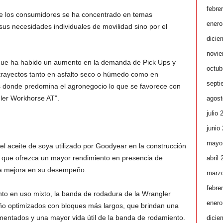
febre
e los consumidores se ha concentrado en temas
enero
us necesidades individuales de movilidad sino por el
dicie
novie
que ha habido un aumento en la demanda de Pick Ups y
octub
trayectos tanto en asfalto seco o húmedo como en
septi
es donde predomina el agronegocio lo que se favorece con
gler Workhorse AT”.
agost
julio 
junio
mayo
 aceite de soya utilizado por Goodyear en la construcción
que ofrezca un mayor rendimiento en presencia de
abril
na mejora en su desempeño.
marz
febre
to en uso mixto, la banda de rodadura de la Wrangler
enero
eño optimizados con bloques más largos, que brindan una
mentados y una mayor vida útil de la banda de rodamiento.
dicie