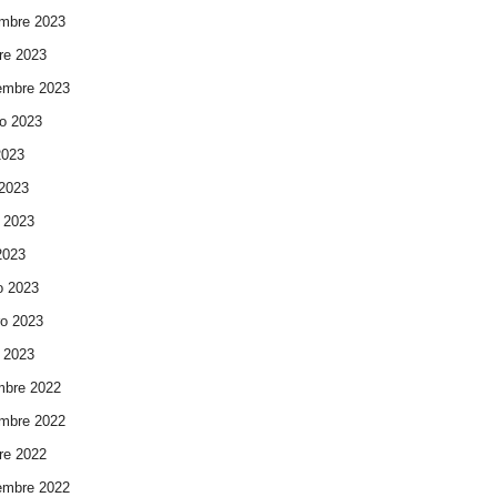
mbre 2023
re 2023
embre 2023
o 2023
2023
 2023
 2023
 2023
o 2023
ro 2023
 2023
mbre 2022
mbre 2022
re 2022
embre 2022