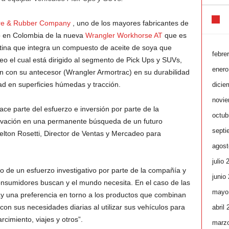
re & Rubber Company
, uno de los mayores fabricantes de
to en Colombia de la nueva
Wrangler Workhorse AT
que es
atina que integra un compuesto de aceite de soya que
febre
eo el cual está dirigido al segmento de Pick Ups y SUVs,
enero
con su antecesor (Wrangler Armortrac) en su durabilidad
ad en superficies húmedas y tracción.
dicie
novie
ce parte del esfuerzo e inversión por parte de la
octub
ovación en una permanente búsqueda de un futuro
septi
lton Rosetti, Director de Ventas y Mercadeo para
agost
julio 
to de un esfuerzo investigativo por parte de la compañía y
junio
nsumidores buscan y el mundo necesita. En el caso de las
mayo
ay una preferencia en torno a los productos que combinan
con sus necesidades diarias al utilizar sus vehículos para
abril
rcimiento, viajes y otros”.
marz