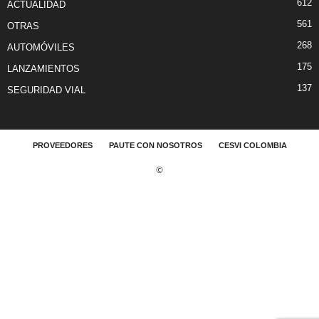
612
ACTUALIDAD
561
OTRAS
268
AUTOMÓVILES
175
LANZAMIENTOS
137
SEGURIDAD VIAL
PROVEEDORES
PAUTE CON NOSOTROS
CESVI COLOMBIA
©