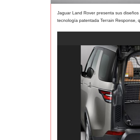
Jaguar Land Rover presenta sus diseños 
v
tecnología patentada Terrain Response, q
i
C
o
l
o
m
b
i
a