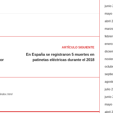
junio
mayo
abril 
marzo
febre
enero
ARTÍCULO SIGUIENTE
dicie
En España se registraron 5 muertes en
novie
yor
patinetas eléctricas durante el 2018
octub
septi
agost
julio 
index.html
junio
mayo
abril 