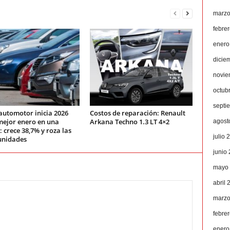
marzo
febre
enero
dicie
novie
octub
septi
automotor inicia 2026
Costos de reparación: Renault
mejor enero en una
Arkana Techno 1.3 LT 4×2
agost
 crece 38,7% y roza las
julio 
unidades
junio
mayo
abril 
marzo
febre
enero