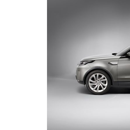
t
o
c
r
a
s
h
–
C
e
s