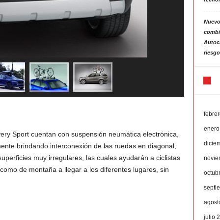
Nuevo
combin
Autoc
riesgo
febre
enero
ery Sport cuentan con suspensión neumática electrónica,
dicie
mente brindando interconexión de las ruedas en diagonal,
uperficies muy irregulares, las cuales ayudarán a ciclistas
novie
 como de montaña a llegar a los diferentes lugares, sin
octub
septi
agost
julio 