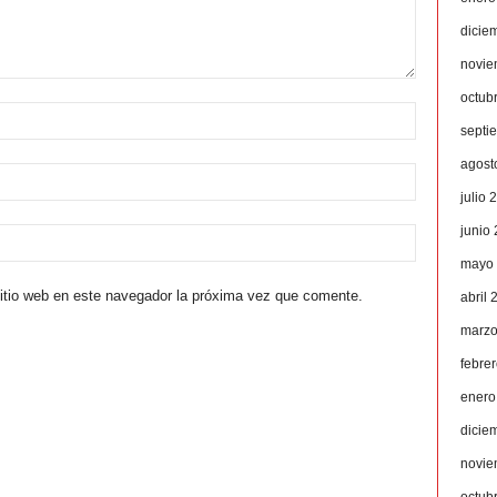
dicie
novie
octub
septi
agost
julio 
junio
mayo
sitio web en este navegador la próxima vez que comente.
abril 
marzo
febre
enero
dicie
novie
octub