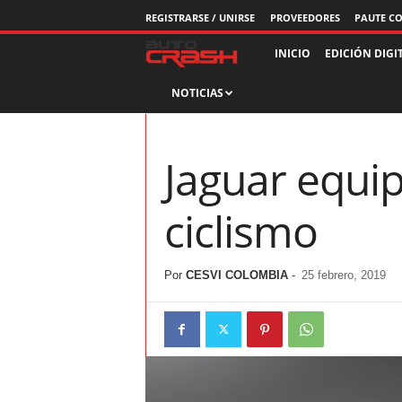
REGISTRARSE / UNIRSE
PROVEEDORES
PAUTE C
R
INICIO
EDICIÓN DIGI
NOTICIAS
e
v
Jaguar equi
i
ciclismo
s
t
Por
CESVI COLOMBIA
-
25 febrero, 2019
a
A
u