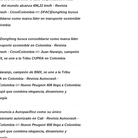
 del mundo alcanza 496,22 km/h - Revista
en
rash - CesviColombia
DFAC|Dongfeng busca
idarse como marca líder en transporte sostenible
lombia
Dongfeng busca consolidarse como marca líder
nsporte sostenible en Colombia - Revista
en
rash - CesviColombia
Juan Naranjo, campeón
X, se une a la Tribu CUPRA en Colombia
aranjo, campeón de BMX, se une a la Tribu
 en Colombia - Revista Autocrash -
en
Colombia
Nuevo Peugeot 408 llega a Colombia:
upé que combina elegancia, dinamismo y
logía
anuncia a Autopacífico como su único
ionario autorizado en Cali - Revista Autocrash -
en
Colombia
Nuevo Peugeot 408 llega a Colombia:
upé que combina elegancia, dinamismo y
logía