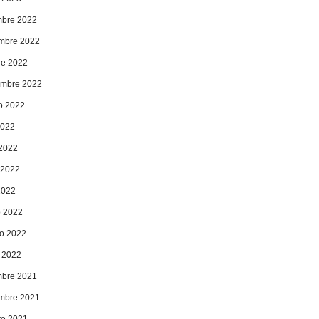
mbre 2022
mbre 2022
re 2022
embre 2022
o 2022
2022
 2022
 2022
2022
 2022
ro 2022
 2022
mbre 2021
mbre 2021
re 2021