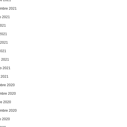
embre 2021
o 2021
2021
 2021
 2021
2021
 2021
ro 2021
 2021
mbre 2020
mbre 2020
re 2020
embre 2020
o 2020