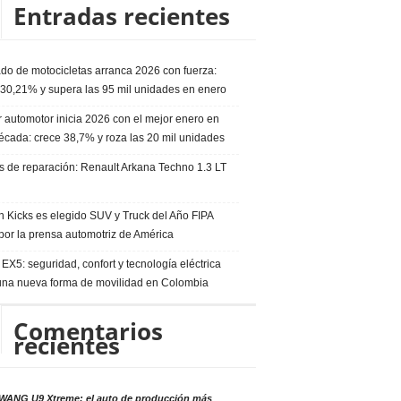
Entradas recientes
do de motocicletas arranca 2026 con fuerza:
 30,21% y supera las 95 mil unidades en enero
 automotor inicia 2026 con el mejor enero en
écada: crece 38,7% y roza las 20 mil unidades
s de reparación: Renault Arkana Techno 1.3 LT
n Kicks es elegido SUV y Truck del Año FIPA
por la prensa automotriz de América
EX5: seguridad, confort y tecnología eléctrica
una nueva forma de movilidad en Colombia
Comentarios
recientes
ANG U9 Xtreme: el auto de producción más