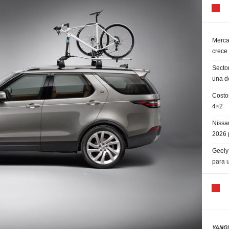
Merca
crece
Sector
una d
Costo
4×2
Nissa
2026 
Geely 
para 
YANGW