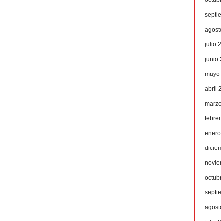
septi
agost
julio 
junio
mayo
abril 
marzo
febre
enero
dicie
novie
octub
septi
agost