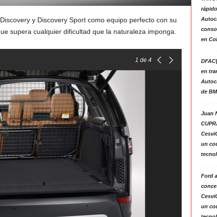
rápido
Autoc
Discovery y Discovery Sport como equipo perfecto con su
consol
ue supera cualquier dificultad que la naturaleza imponga.
en Co
1
de 4
DFAC|
en tra
Autoc
de BM
Juan N
CUPRA
Cesvi
un co
tecno
Ford 
conces
Cesvi
un co
tecno