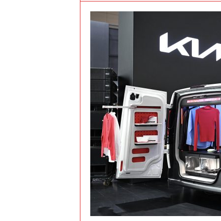
t
o
c
r
a
s
h
–
C
e
s