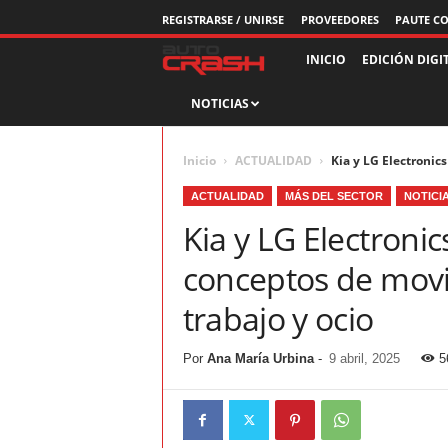
REGISTRARSE / UNIRSE
PROVEEDORES
PAUTE C
R
INICIO
EDICIÓN DIGI
NOTICIAS
e
v
Inicio
ACTUALIDAD
Kia y LG Electronic
i
ACTUALIDAD
MÁS DEL SECTOR
NOTICI
Kia y LG Electroni
s
conceptos de movi
t
trabajo y ocio
a
Por
Ana María Urbina
-
9 abril, 2025
5
A
u