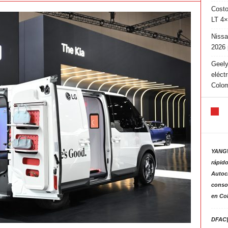
Costo
LT 4×
Nissa
2026 
Geely
eléct
Colo
YANGW
rápido
Autoc
consol
en Co
DFAC|