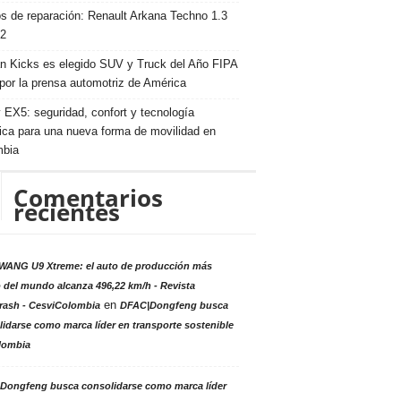
s de reparación: Renault Arkana Techno 1.3
2
n Kicks es elegido SUV y Truck del Año FIPA
por la prensa automotriz de América
 EX5: seguridad, confort y tecnología
rica para una nueva forma de movilidad en
mbia
Comentarios
recientes
ANG U9 Xtreme: el auto de producción más
 del mundo alcanza 496,22 km/h - Revista
en
rash - CesviColombia
DFAC|Dongfeng busca
idarse como marca líder en transporte sostenible
lombia
Dongfeng busca consolidarse como marca líder