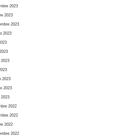
mbre 2023
re 2023
embre 2023
o 2023
2023
 2023
 2023
 2023
o 2023
ro 2023
 2023
mbre 2022
mbre 2022
re 2022
embre 2022