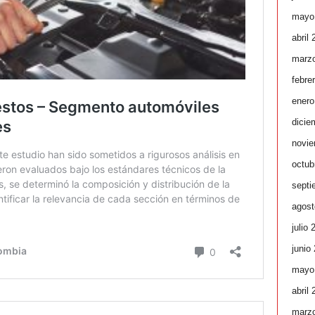
mayo
abril
marz
febre
enero
dicie
novie
octub
septi
agost
julio 
junio
mayo
abril
marz