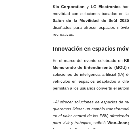
Kia Corporation
y
LG Electronics
han 
v
movilidad con soluciones basadas en l
Salón de la Movilidad de Seúl 2025
i
diseñados para ofrecer espacios móviles
recreativas.
C
Innovación en espacios móv
o
En el marco del evento celebrado en
KI
l
Memorando de Entendimiento (MOU)
q
soluciones de inteligencia artificial (IA
o
vehículos en espacios adaptados a dife
permitan a los usuarios convertir el autom
m
b
«Al ofrecer soluciones de espacios de m
queremos liderar un cambio transformador
i
en el valor central de los PBV, ofrecien
para vivir y trabajar»
, señaló
Won-Jeon
a