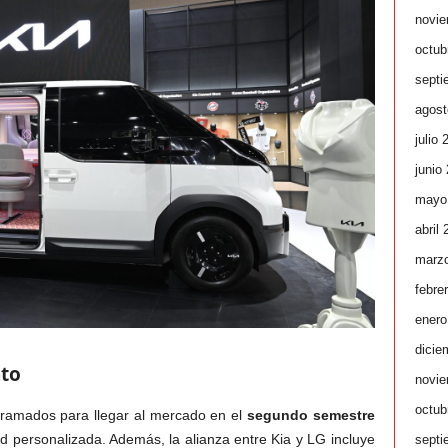
novie
octub
septi
agost
julio 
junio
mayo
abril
marz
febre
enero
dicie
nto
novie
octub
ramados para llegar al mercado en el
segundo semestre
ad personalizada. Además, la alianza entre Kia y LG incluye
septi