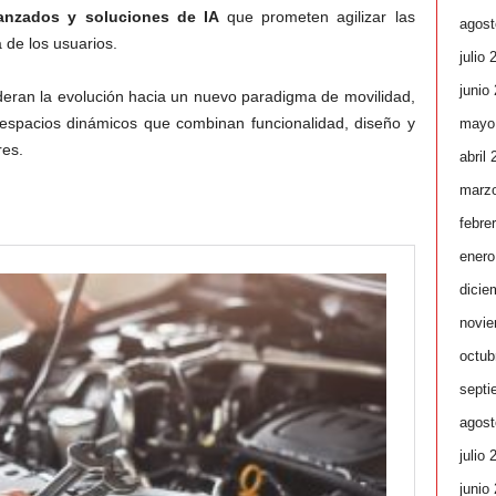
anzados y soluciones de IA
que prometen agilizar las
agost
a de los usuarios.
julio 
junio
ideran la evolución hacia un nuevo paradigma de movilidad,
espacios dinámicos que combinan funcionalidad, diseño y
mayo
res.
abril
marz
febre
enero
dicie
novie
octub
septi
agost
julio 
junio