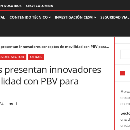
ON NOSOTROS
CESVI COLOMBIA
TAL
CONTENIDO TÉCNICO
INVESTIGACIÓN CESVI
SEGURIDAD VIAL
s presentan innovadores conceptos de movilidad con PBV para...
AS DEL SECTOR
OTRAS
cs presentan innovadores
lidad con PBV para
Merca
crece
enero
64
1
Secto
una d
unida