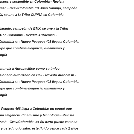
nsporte sostenible en Colombia - Revista
en
rash - CesviColombia
Juan Naranjo, campeón
X, se une a la Tribu CUPRA en Colombia
aranjo, campeón de BMX, se une a la Tribu
 en Colombia - Revista Autocrash -
en
Colombia
Nuevo Peugeot 408 llega a Colombia:
upé que combina elegancia, dinamismo y
logía
anuncia a Autopacífico como su único
ionario autorizado en Cali - Revista Autocrash -
en
Colombia
Nuevo Peugeot 408 llega a Colombia:
upé que combina elegancia, dinamismo y
logía
 Peugeot 408 llega a Colombia: un coupé que
a elegancia, dinamismo y tecnología - Revista
en
rash - CesviColombia
Su carro puede estar en
 y usted no lo sabe: este fluido vence cada 2 años