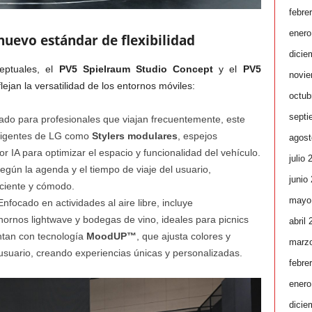
febre
enero
uevo estándar de flexibilidad
dicie
eptuales, el
PV5 Spielraum Studio Concept
y el
PV5
novie
flejan la versatilidad de los entornos móviles:
octub
septi
ado para profesionales que viajan frecuentemente, este
eligentes de LG como
Stylers modulares
, espejos
agost
or IA para optimizar el espacio y funcionalidad del vehículo.
julio 
según la agenda y el tiempo de viaje del usuario,
junio
iciente y cómodo.
mayo
Enfocado en actividades al aire libre, incluye
 hornos lightwave y bodegas de vino, ideales para picnics
abril
ntan con tecnología
MoodUP™
, que ajusta colores y
marz
usuario, creando experiencias únicas y personalizadas.
febre
enero
dicie