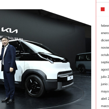
febre
enero
dicie
novie
octub
septi
agost
julio 
junio
mayo
abril
marz