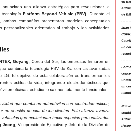
en tra
anunciado una alianza estratégica para revolucionar la
Autoc
a tecnología
Platform Beyond Vehicle (PBV)
. Durante el
de BM
, ambas compañías presentaron modelos conceptuales
 personalizables orientados al trabajo y las actividades
Juan N
CUPRA
Cesvi
un co
iles
tecno
NTEX, Goyang
, Corea del Sur, las empresas firmaron un
Ford 
ue combina la tecnología PBV de Kia con las avanzadas
conces
) de LG. El objetivo de esta colaboración es transformar los
Cesvi
rentes estilos de vida, integrando electrodomésticos que
un co
óvil en oficinas, estudios o salones totalmente funcionales.
tecno
ovilidad que combinan automóviles con electrodomésticos,
Nuevo
 en el estilo de vida de los clientes. Esta alianza avanza
combin
do vehículos que evolucionan hacia espacios personalizados
Autoc
g Jeong
, Vicepresidente Ejecutivo y Jefe de la División de
riesgo