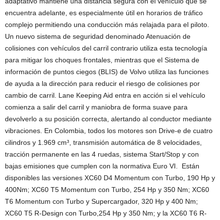
adaptativo mantiene una distancia segura con el vehículo que se
encuentra adelante, es especialmente útil en horarios de tráfico
complejo permitiendo una conducción más relajada para el piloto.
Un nuevo sistema de seguridad denominado Atenuación de
colisiones con vehículos del carril contrario utiliza esta tecnología
para mitigar los choques frontales, mientras que el Sistema de
información de puntos ciegos (BLIS) de Volvo utiliza las funciones
de ayuda a la dirección para reducir el riesgo de colisiones por
cambio de carril. Lane Keeping Aid entra en acción si el vehículo
comienza a salir del carril y maniobra de forma suave para
devolverlo a su posición correcta, alertando al conductor mediante
vibraciones. En Colombia, todos los motores son Drive-e de cuatro
cilindros y 1.969 cm³, transmisión automática de 8 velocidades,
tracción permanente en las 4 ruedas, sistema Start/Stop y con
bajas emisiones que cumplen con la normativa Euro VI. Están
disponibles las versiones XC60 D4 Momentum con Turbo, 190 Hp y
400Nm; XC60 T5 Momentum con Turbo, 254 Hp y 350 Nm; XC60
T6 Momentum con Turbo y Supercargador, 320 Hp y 400 Nm;
XC60 T5 R-Design con Turbo,254 Hp y 350 Nm; y la XC60 T6 R-