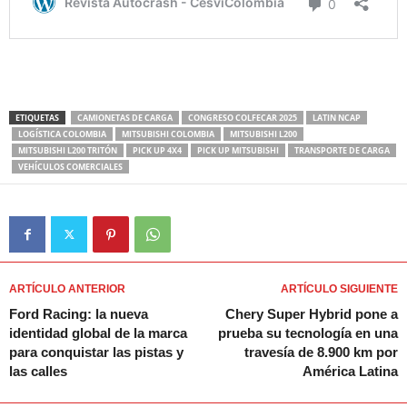
ETIQUETAS
CAMIONETAS DE CARGA
CONGRESO COLFECAR 2025
LATIN NCAP
LOGÍSTICA COLOMBIA
MITSUBISHI COLOMBIA
MITSUBISHI L200
MITSUBISHI L200 TRITÓN
PICK UP 4X4
PICK UP MITSUBISHI
TRANSPORTE DE CARGA
VEHÍCULOS COMERCIALES
ARTÍCULO ANTERIOR
ARTÍCULO SIGUIENTE
Ford Racing: la nueva
Chery Super Hybrid pone a
identidad global de la marca
prueba su tecnología en una
para conquistar las pistas y
travesía de 8.900 km por
las calles
América Latina