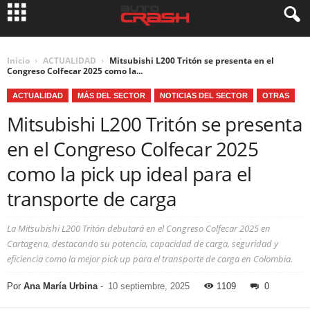
Inicio
ACTUALIDAD
Mitsubishi L200 Tritón se presenta en el
Congreso Colfecar 2025 como la...
ACTUALIDAD
MÁS DEL SECTOR
NOTICIAS DEL SECTOR
OTRAS
Mitsubishi L200 Tritón se presenta
en el Congreso Colfecar 2025
como la pick up ideal para el
transporte de carga
La Mitsubishi L200 Tritón debutará en el Congreso Colfecar 2025 en
Cartagena, destacando su potencia, capacidad de carga, seguridad y
eficiencia como la mejor pick up para el transporte de carga en Colombia.
Por
Ana María Urbina
-
10 septiembre, 2025
1109
0