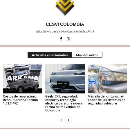
CESVI COLOMBIA
http://www.cesvicolombia.com/index.html
Artículos relacionados
Más del autor
Costos de reparación:
Geely EX5: seguridad,
Más allá del cinturón: el
Renault Arkana Techno
confort y tecnología
poder de los sistemas de
1.3 LT 4×2
eléctrica para una nueva
seguridad vehicular
forma de movilidad en
Colombia