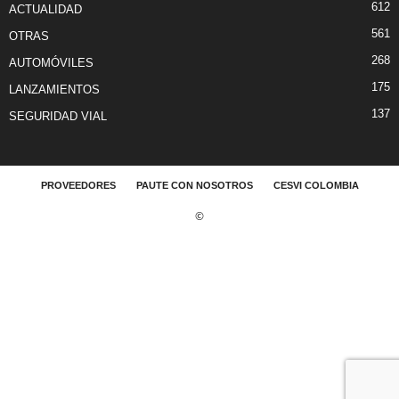
612
ACTUALIDAD
561
OTRAS
268
AUTOMÓVILES
175
LANZAMIENTOS
137
SEGURIDAD VIAL
PROVEEDORES
PAUTE CON NOSOTROS
CESVI COLOMBIA
©