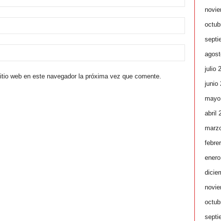
novie
octub
septi
agost
julio 
sitio web en este navegador la próxima vez que comente.
junio
mayo
abril
marz
febre
enero
dicie
novie
octub
septi