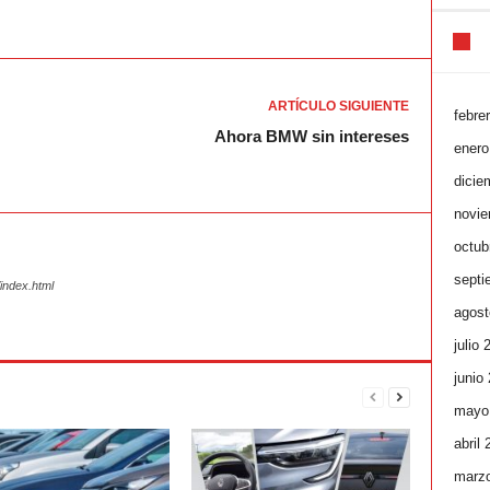
ARTÍCULO SIGUIENTE
febre
Ahora BMW sin intereses
enero
dicie
novie
octub
septi
index.html
agost
julio 
junio
mayo
abril
marz