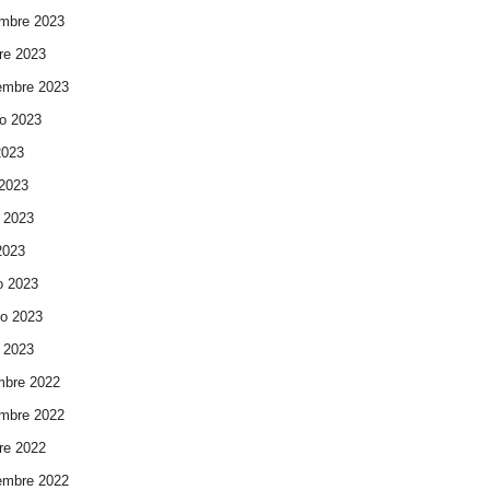
mbre 2023
re 2023
embre 2023
o 2023
2023
 2023
 2023
 2023
o 2023
ro 2023
 2023
mbre 2022
mbre 2022
re 2022
embre 2022