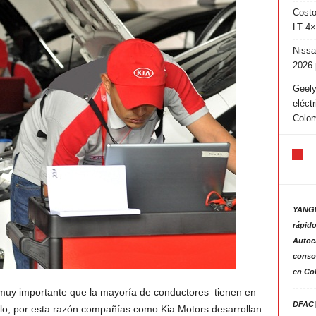
Costo
LT 4×
Nissa
2026 
Geely
eléct
Colo
YANGW
rápido
Autoc
consol
en Co
muy importante que la mayoría de conductores tienen en
DFAC|
o, por esta razón compañías como Kia Motors desarrollan