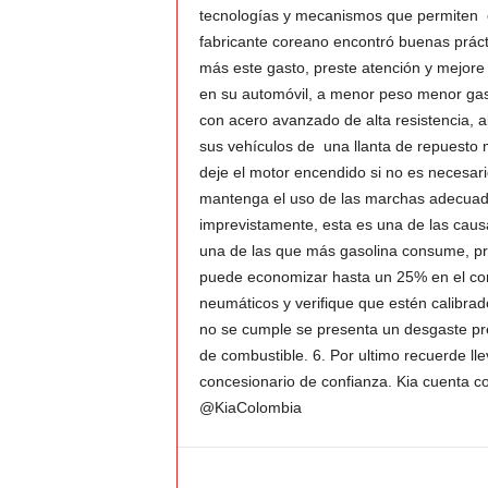
tecnologías y mecanismos que permiten ec
fabricante coreano encontró buenas prác
v
más este gasto, preste atención y mejore 
en su automóvil, a menor peso menor gast
i
con acero avanzado de alta resistencia, a
C
sus vehículos de una llanta de repuesto 
deje el motor encendido si no es necesario
o
mantenga el uso de las marchas adecuada
imprevistamente, esta es una de las caus
l
una de las que más gasolina consume, pro
puede economizar hasta un 25% en el comb
o
neumáticos y verifique que estén calibrad
no se cumple se presenta un desgaste p
m
de combustible. 6. Por ultimo recuerde ll
concesionario de confianza. Kia cuenta c
b
@KiaColombia
i
a