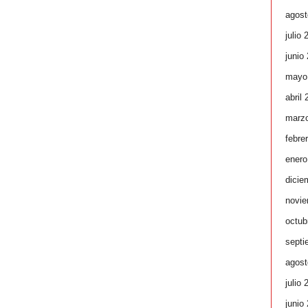
agost
julio 
junio
mayo
abril
marz
febre
enero
dicie
novie
octub
septi
agost
julio 
junio