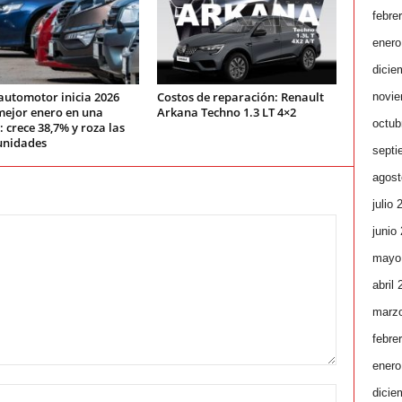
febre
enero
dicie
automotor inicia 2026
Costos de reparación: Renault
novie
mejor enero en una
Arkana Techno 1.3 LT 4×2
octub
 crece 38,7% y roza las
unidades
septi
agost
julio 
junio
mayo
abril
marz
febre
enero
dicie