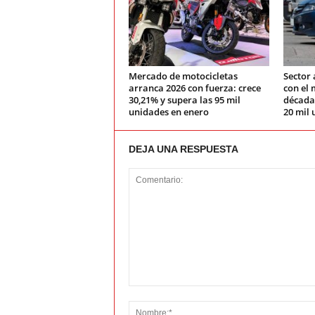
Mercado de motocicletas
Sector 
arranca 2026 con fuerza: crece
con el 
30,21% y supera las 95 mil
década:
unidades en enero
20 mil 
DEJA UNA RESPUESTA