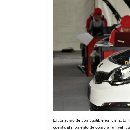
t
o
c
r
a
s
h
–
C
e
El consumo de combustible es un factor 
cuenta al momento de comprar un vehícul
s