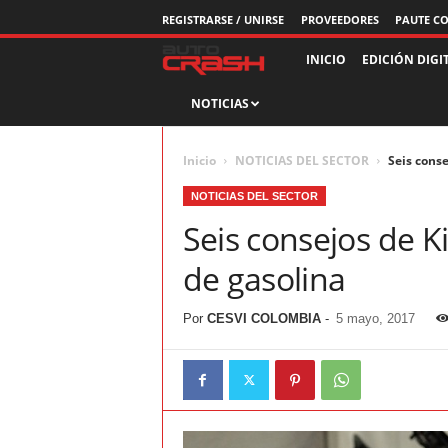
REGISTRARSE / UNIRSE
PROVEEDORES
PAUTE C
R
INICIO
EDICIÓN DIGI
NOTICIAS
e
v
Inicio
NOTICIAS DEL SECTOR
Seis conse
i
NOTICIAS DEL SECTOR
Seis consejos de K
s
de gasolina
t
Por
CESVI COLOMBIA
-
5 mayo, 2017
a
A
u