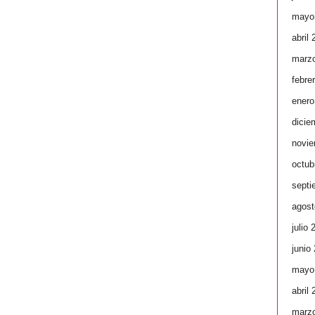
mayo
abril
marz
febre
enero
dicie
novie
octub
septi
agost
julio 
junio
mayo
abril
marz