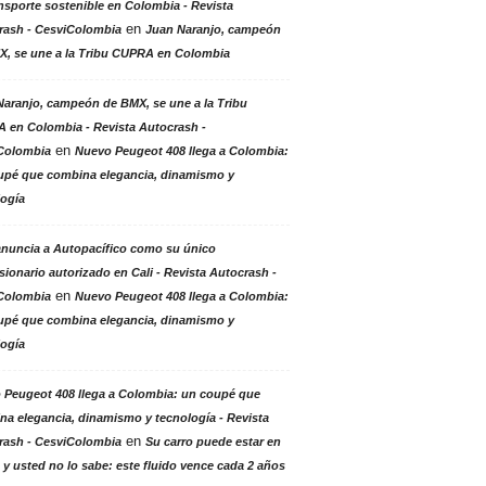
nsporte sostenible en Colombia - Revista
en
rash - CesviColombia
Juan Naranjo, campeón
X, se une a la Tribu CUPRA en Colombia
aranjo, campeón de BMX, se une a la Tribu
 en Colombia - Revista Autocrash -
en
Colombia
Nuevo Peugeot 408 llega a Colombia:
upé que combina elegancia, dinamismo y
logía
anuncia a Autopacífico como su único
ionario autorizado en Cali - Revista Autocrash -
en
Colombia
Nuevo Peugeot 408 llega a Colombia:
upé que combina elegancia, dinamismo y
logía
 Peugeot 408 llega a Colombia: un coupé que
a elegancia, dinamismo y tecnología - Revista
en
rash - CesviColombia
Su carro puede estar en
 y usted no lo sabe: este fluido vence cada 2 años