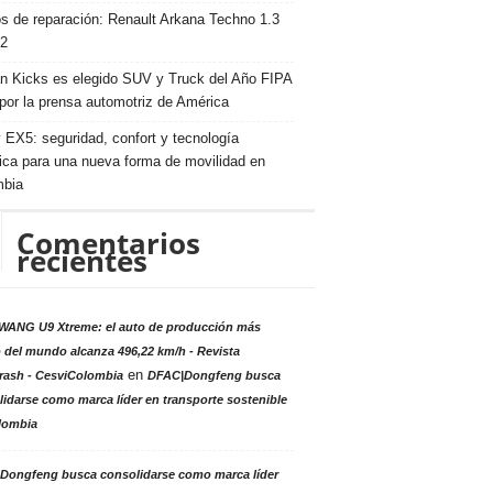
s de reparación: Renault Arkana Techno 1.3
2
n Kicks es elegido SUV y Truck del Año FIPA
por la prensa automotriz de América
 EX5: seguridad, confort y tecnología
rica para una nueva forma de movilidad en
mbia
Comentarios
recientes
ANG U9 Xtreme: el auto de producción más
 del mundo alcanza 496,22 km/h - Revista
en
rash - CesviColombia
DFAC|Dongfeng busca
idarse como marca líder en transporte sostenible
lombia
Dongfeng busca consolidarse como marca líder