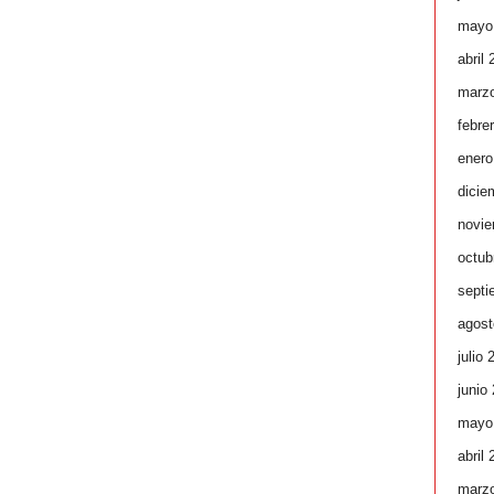
mayo
abril
marz
febre
enero
dicie
novie
octub
septi
agost
julio 
junio
mayo
abril
marz