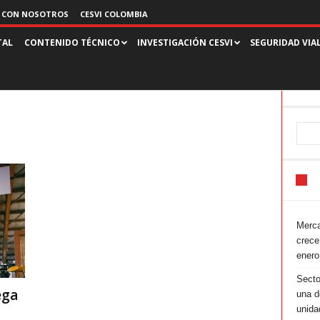
 CON NOSOTROS
CESVI COLOMBIA
TAL
CONTENIDO TÉCNICO
INVESTIGACIÓN CESVI
SEGURIDAD VIA
Merca
crece
enero
Secto
ega
una d
unida