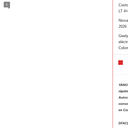
0
Costo
LT 4×
Nissa
2026 
Geely
eléct
Colo
YANGW
rápido
Autoc
consol
en Co
DFAC|