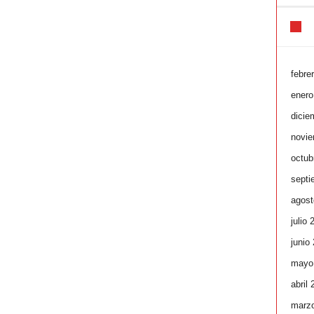
febre
enero
dicie
novie
octub
septi
agost
julio 
junio
mayo
abril
marz