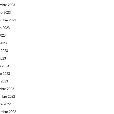
mbre 2023
re 2023
embre 2023
o 2023
2023
 2023
 2023
 2023
o 2023
ro 2023
 2023
mbre 2022
mbre 2022
re 2022
embre 2022