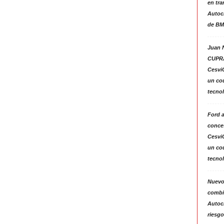
en tra
Autoc
de BM
Juan N
CUPRA
Cesvi
un co
tecno
Ford 
conces
Cesvi
un co
tecno
Nuevo
combin
Autoc
riesgo