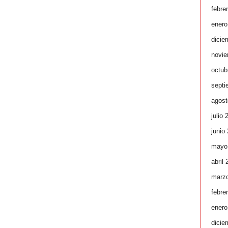
febre
enero
dicie
novie
octub
septi
agost
julio 
junio
mayo
abril
marz
febre
enero
dicie