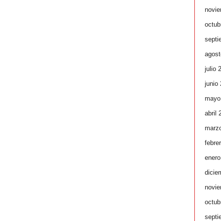
novie
octub
septi
agost
julio 
junio
mayo
abril
marz
febre
enero
dicie
novie
octub
septi