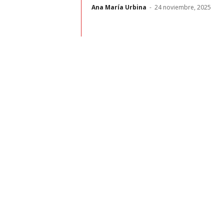
t
Ana María Urbina
-
24 noviembre, 2025
o
c
r
a
s
h
–
C
e
s