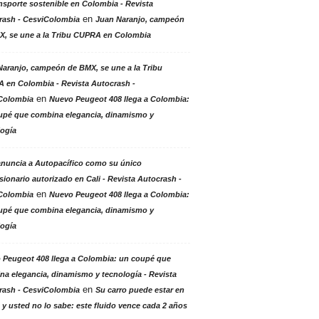
nsporte sostenible en Colombia - Revista
en
rash - CesviColombia
Juan Naranjo, campeón
X, se une a la Tribu CUPRA en Colombia
aranjo, campeón de BMX, se une a la Tribu
 en Colombia - Revista Autocrash -
en
Colombia
Nuevo Peugeot 408 llega a Colombia:
upé que combina elegancia, dinamismo y
logía
anuncia a Autopacífico como su único
ionario autorizado en Cali - Revista Autocrash -
en
Colombia
Nuevo Peugeot 408 llega a Colombia:
upé que combina elegancia, dinamismo y
logía
 Peugeot 408 llega a Colombia: un coupé que
a elegancia, dinamismo y tecnología - Revista
en
rash - CesviColombia
Su carro puede estar en
 y usted no lo sabe: este fluido vence cada 2 años