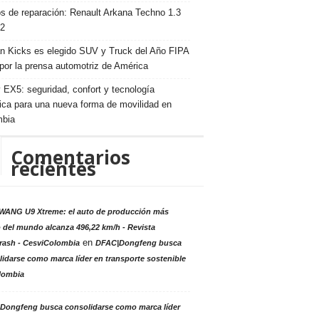
s de reparación: Renault Arkana Techno 1.3
2
n Kicks es elegido SUV y Truck del Año FIPA
por la prensa automotriz de América
 EX5: seguridad, confort y tecnología
rica para una nueva forma de movilidad en
mbia
Comentarios
recientes
ANG U9 Xtreme: el auto de producción más
 del mundo alcanza 496,22 km/h - Revista
en
rash - CesviColombia
DFAC|Dongfeng busca
idarse como marca líder en transporte sostenible
lombia
Dongfeng busca consolidarse como marca líder