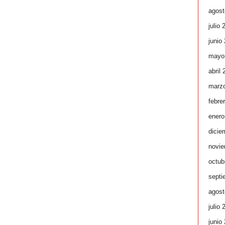
agost
julio 
junio
mayo
abril
marz
febre
enero
dicie
novie
octub
septi
agost
julio 
junio