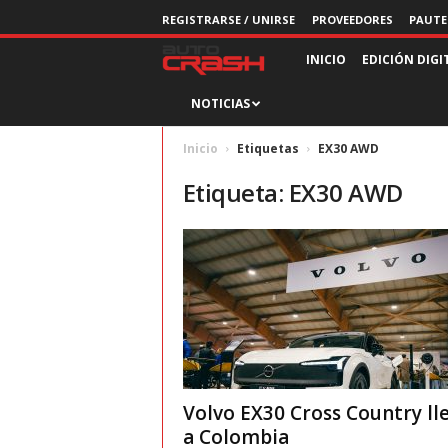
REGISTRARSE / UNIRSE
PROVEEDORES
PAUTE
R
INICIO
EDICIÓN DIGI
NOTICIAS
e
v
Inicio
Etiquetas
EX30 AWD
Etiqueta: EX30 AWD
i
s
t
a
A
Volvo EX30 Cross Country ll
u
a Colombia