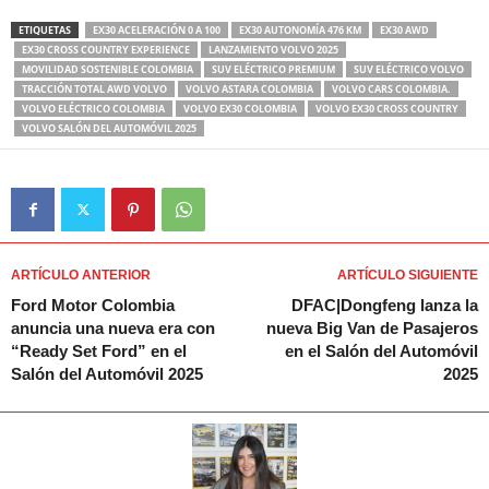
ETIQUETAS
EX30 ACELERACIÓN 0 A 100
EX30 AUTONOMÍA 476 KM
EX30 AWD
EX30 CROSS COUNTRY EXPERIENCE
LANZAMIENTO VOLVO 2025
MOVILIDAD SOSTENIBLE COLOMBIA
SUV ELÉCTRICO PREMIUM
SUV ELÉCTRICO VOLVO
TRACCIÓN TOTAL AWD VOLVO
VOLVO ASTARA COLOMBIA
VOLVO CARS COLOMBIA.
VOLVO ELÉCTRICO COLOMBIA
VOLVO EX30 COLOMBIA
VOLVO EX30 CROSS COUNTRY
VOLVO SALÓN DEL AUTOMÓVIL 2025
ARTÍCULO ANTERIOR
ARTÍCULO SIGUIENTE
Ford Motor Colombia
DFAC|Dongfeng lanza la
anuncia una nueva era con
nueva Big Van de Pasajeros
“Ready Set Ford” en el
en el Salón del Automóvil
Salón del Automóvil 2025
2025