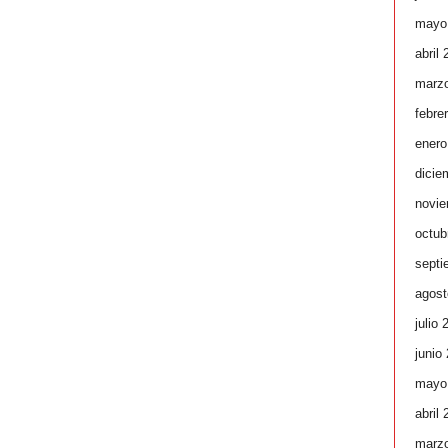
mayo
abril
marz
febre
enero
dicie
novie
octub
septi
agost
julio 
junio
mayo
abril
marz