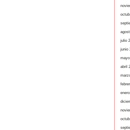
novie
octub
septi
agost
julio 
junio
mayo
abril
marz
febre
enero
dicie
novie
octub
septi