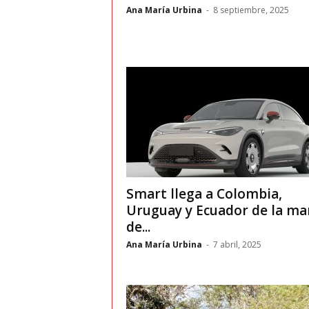
t
Ana María Urbina
-
8 septiembre, 2025
o
c
r
a
s
h
Smart llega a Colombia,
Uruguay y Ecuador de la m
–
de...
Ana María Urbina
-
7 abril, 2025
C
e
s