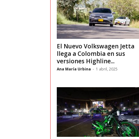
v
i
C
El Nuevo Volkswagen Jetta
llega a Colombia en sus
o
versiones Highline...
l
Ana María Urbina
-
1 abril, 2025
o
m
b
i
a