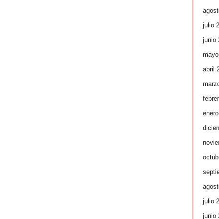
agost
julio 
junio
mayo
abril
marz
febre
enero
dicie
novie
octub
septi
agost
julio 
junio