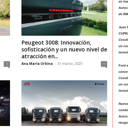
en tra
Autoc
de BM
Juan N
CUPRA
Cesvi
Peugeot 3008: Innovación,
un co
sofisticación y un nuevo nivel de
tecno
atracción en...
Ana María Urbina
-
31 marzo, 2025
1
1
Ford 
conces
Cesvi
un co
tecno
Nuevo
combin
Autoc
riesgo