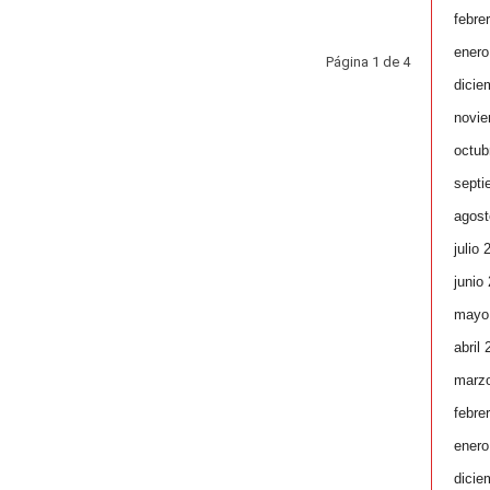
febre
enero
Página 1 de 4
dicie
novie
octub
septi
agost
julio 
junio
mayo
abril
marz
febre
enero
dicie