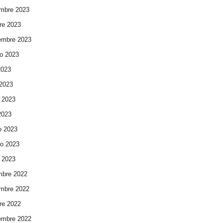
mbre 2023
re 2023
embre 2023
o 2023
2023
 2023
 2023
 2023
o 2023
ro 2023
 2023
mbre 2022
mbre 2022
re 2022
embre 2022