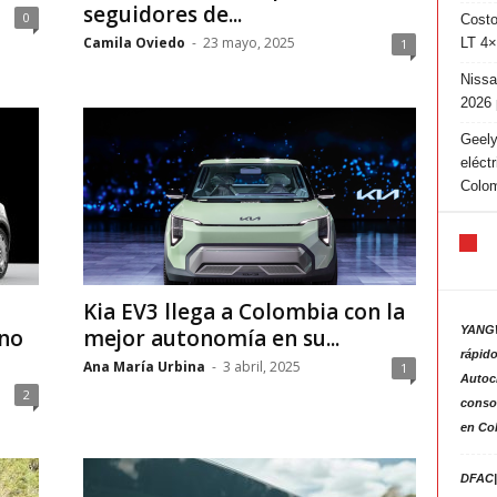
seguidores de...
0
Costo
Camila Oviedo
-
23 mayo, 2025
LT 4×
1
Nissa
2026 
Geely
eléct
Colo
Kia EV3 llega a Colombia con la
YANGW
ano
mejor autonomía en su...
rápido
Ana María Urbina
-
3 abril, 2025
1
Autoc
2
consol
en Co
DFAC|