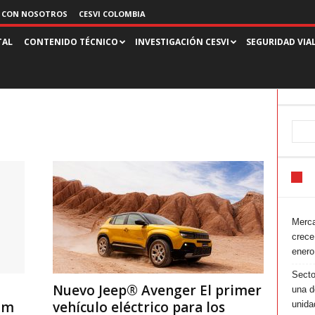
 CON NOSOTROS
CESVI COLOMBIA
TAL
CONTENIDO TÉCNICO
INVESTIGACIÓN CESVI
SEGURIDAD VIA
Merca
crece
enero
Secto
Nuevo Jeep® Avenger El primer
una d
om
vehículo eléctrico para los
unida