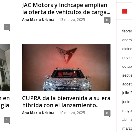
JAC Motors y Inchcape amplían
la oferta de vehículos de carga...
Ana María Urbina
-
13 marzo, 2025
0
1
febre
enero
dicie
novie
octub
septi
agost
julio 
n en
CUPRA da la bienvenida a su era
junio
ogía
híbrida con el lanzamiento...
mayo
Ana María Urbina
-
10 marzo, 2025
0
abril
1
marz