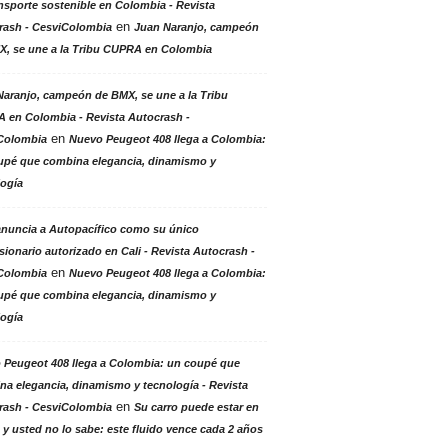
nsporte sostenible en Colombia - Revista
en
rash - CesviColombia
Juan Naranjo, campeón
X, se une a la Tribu CUPRA en Colombia
aranjo, campeón de BMX, se une a la Tribu
 en Colombia - Revista Autocrash -
en
Colombia
Nuevo Peugeot 408 llega a Colombia:
upé que combina elegancia, dinamismo y
logía
anuncia a Autopacífico como su único
ionario autorizado en Cali - Revista Autocrash -
en
Colombia
Nuevo Peugeot 408 llega a Colombia:
upé que combina elegancia, dinamismo y
logía
 Peugeot 408 llega a Colombia: un coupé que
a elegancia, dinamismo y tecnología - Revista
en
rash - CesviColombia
Su carro puede estar en
 y usted no lo sabe: este fluido vence cada 2 años