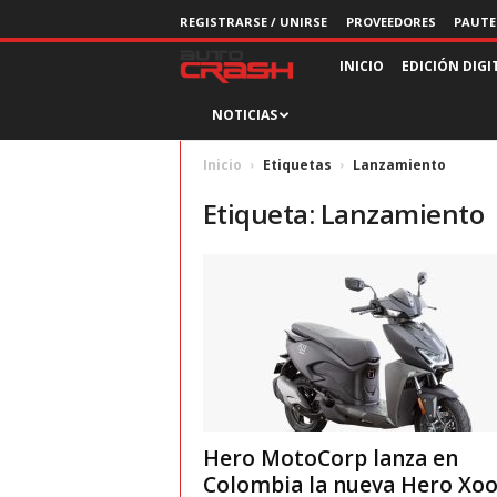
REGISTRARSE / UNIRSE
PROVEEDORES
PAUTE
R
INICIO
EDICIÓN DIGI
NOTICIAS
e
v
Inicio
Etiquetas
Lanzamiento
Etiqueta: Lanzamiento
i
s
t
a
A
Hero MotoCorp lanza en
u
Colombia la nueva Hero Xo