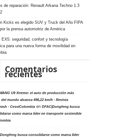
s de reparación: Renault Arkana Techno 1.3
2
n Kicks es elegido SUV y Truck del Año FIPA
por la prensa automotriz de América
 EX5: seguridad, confort y tecnología
rica para una nueva forma de movilidad en
mbia
Comentarios
recientes
ANG U9 Xtreme: el auto de producción más
 del mundo alcanza 496,22 km/h - Revista
en
rash - CesviColombia
DFAC|Dongfeng busca
idarse como marca líder en transporte sostenible
lombia
Dongfeng busca consolidarse como marca líder