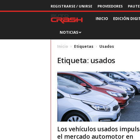
REGISTRARSE / UNIRSE
PROVEEDORES
PAUTE
R
INICIO
EDICIÓN DIGI
NOTICIAS
e
v
Inicio
Etiquetas
Usados
Etiqueta: usados
i
s
t
a
A
Los vehículos usados impul
u
el mercado automotor en