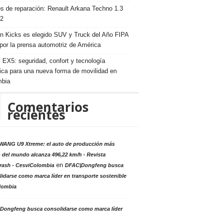
s de reparación: Renault Arkana Techno 1.3
2
n Kicks es elegido SUV y Truck del Año FIPA
por la prensa automotriz de América
 EX5: seguridad, confort y tecnología
rica para una nueva forma de movilidad en
mbia
Comentarios
recientes
ANG U9 Xtreme: el auto de producción más
 del mundo alcanza 496,22 km/h - Revista
en
rash - CesviColombia
DFAC|Dongfeng busca
idarse como marca líder en transporte sostenible
lombia
Dongfeng busca consolidarse como marca líder