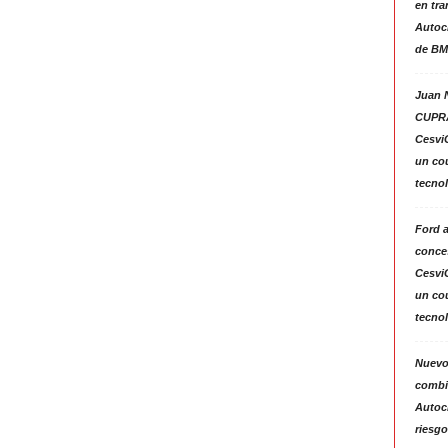
en tra
Autoc
de BM
Juan N
CUPRA
Cesvi
un co
tecno
Ford 
conces
Cesvi
un co
tecno
Nuevo
combin
Autoc
riesgo