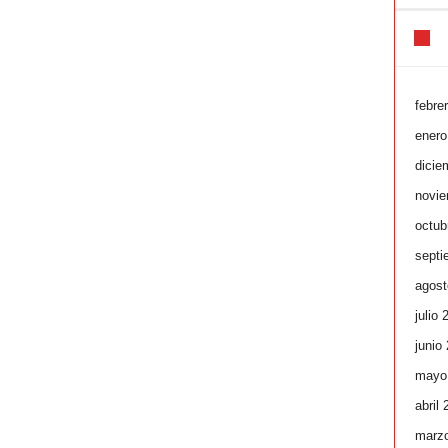
febre
enero
dicie
novie
octub
septi
agost
julio 
junio
mayo
abril
marz