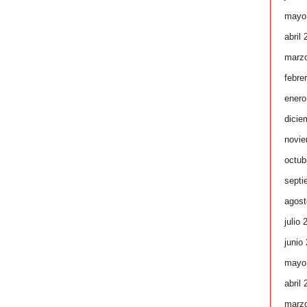
mayo
abril
marz
febre
enero
dicie
novie
octub
septi
agost
julio 
junio
mayo
abril
marz