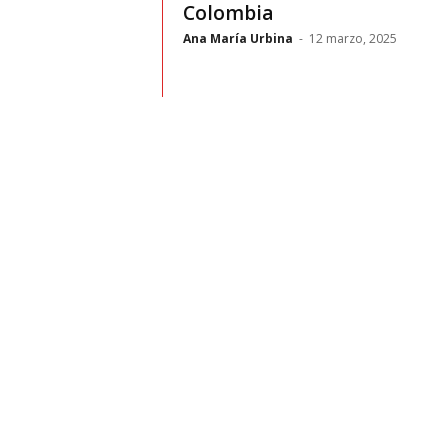
t
Colombia
Ana María Urbina
-
12 marzo, 2025
o
c
r
a
s
h
–
C
e
s