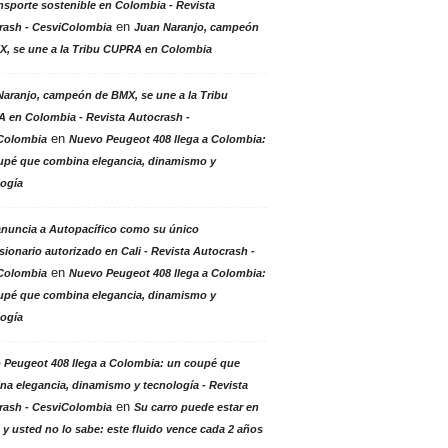
nsporte sostenible en Colombia - Revista
en
rash - CesviColombia
Juan Naranjo, campeón
X, se une a la Tribu CUPRA en Colombia
aranjo, campeón de BMX, se une a la Tribu
 en Colombia - Revista Autocrash -
en
Colombia
Nuevo Peugeot 408 llega a Colombia:
upé que combina elegancia, dinamismo y
logía
anuncia a Autopacífico como su único
ionario autorizado en Cali - Revista Autocrash -
en
Colombia
Nuevo Peugeot 408 llega a Colombia:
upé que combina elegancia, dinamismo y
logía
 Peugeot 408 llega a Colombia: un coupé que
a elegancia, dinamismo y tecnología - Revista
en
rash - CesviColombia
Su carro puede estar en
 y usted no lo sabe: este fluido vence cada 2 años