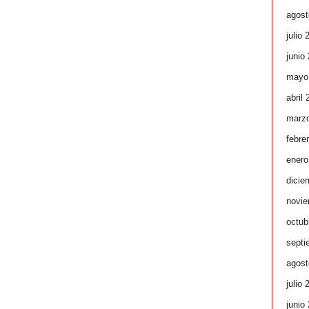
agost
julio 
junio
mayo
abril
marz
febre
enero
dicie
novie
octub
septi
agost
julio 
junio