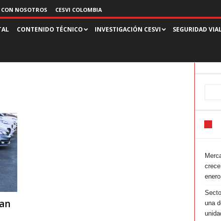
 CON NOSOTROS
CESVI COLOMBIA
TAL
CONTENIDO TÉCNICO
INVESTIGACIÓN CESVI
SEGURIDAD VIA
Merca
crece
enero
Secto
san
una d
unida