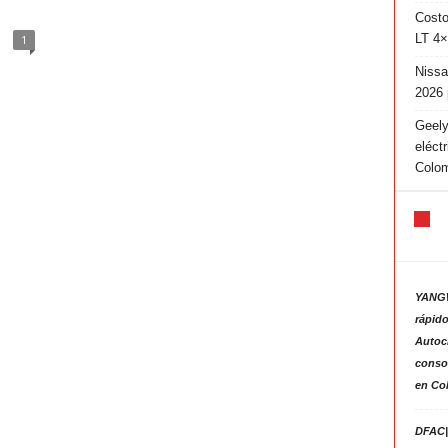
Costo
LT 4×
1
Nissa
2026 
Geely
eléct
Colo
YANGW
rápido
Autoc
consol
en Co
DFAC|