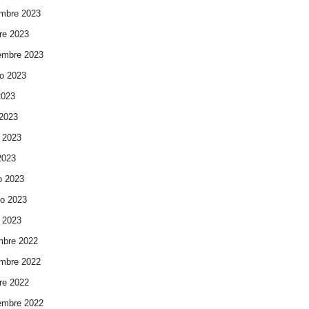
mbre 2023
re 2023
embre 2023
o 2023
2023
 2023
 2023
 2023
o 2023
ro 2023
 2023
mbre 2022
mbre 2022
re 2022
embre 2022