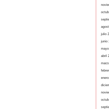
novie
octub
septi
agost
julio 
junio
mayo
abril
marz
febre
enero
dicie
novie
octub
septi