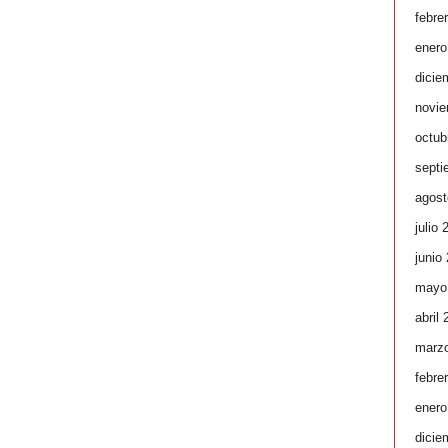
febre
enero
dicie
novie
octub
septi
agost
julio 
junio
mayo
abril
marz
febre
enero
dicie