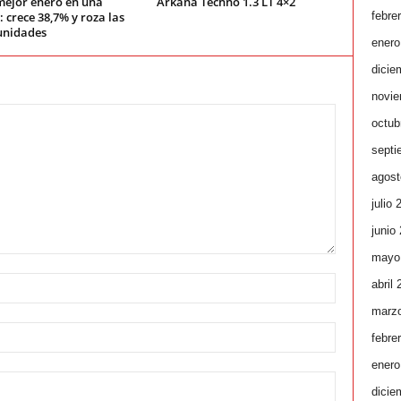
mejor enero en una
Arkana Techno 1.3 LT 4×2
febre
 crece 38,7% y roza las
unidades
enero
dicie
novie
octub
septi
agost
julio 
junio
mayo
abril
marz
febre
enero
dicie