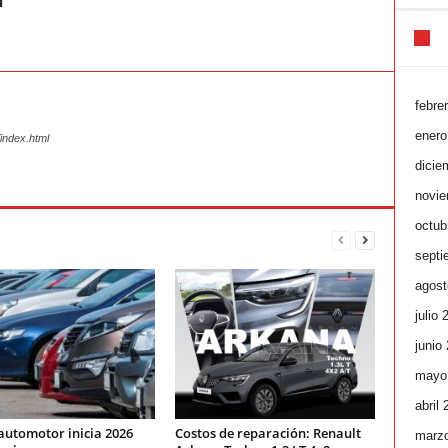
l
febre
enero
index.html
dicie
novie
octub
septi
agost
julio 
junio
mayo
abril
automotor inicia 2026
Costos de reparación: Renault
marz