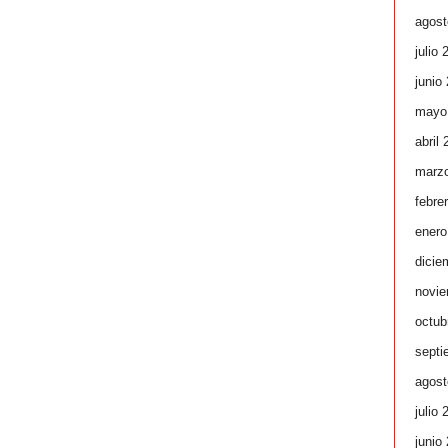
agost
julio 
junio
mayo
abril
marz
febre
enero
dicie
novie
octub
septi
agost
julio 
junio