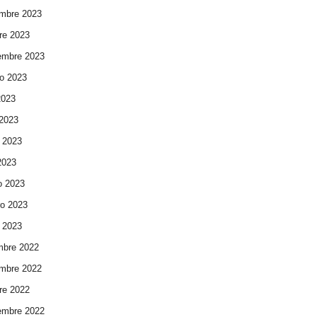
mbre 2023
re 2023
embre 2023
o 2023
2023
 2023
 2023
 2023
o 2023
ro 2023
 2023
mbre 2022
mbre 2022
re 2022
embre 2022