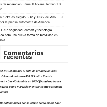
s de reparación: Renault Arkana Techno 1.3
2
n Kicks es elegido SUV y Truck del Año FIPA
por la prensa automotriz de América
 EX5: seguridad, confort y tecnología
rica para una nueva forma de movilidad en
mbia
Comentarios
recientes
ANG U9 Xtreme: el auto de producción más
 del mundo alcanza 496,22 km/h - Revista
en
rash - CesviColombia
DFAC|Dongfeng busca
idarse como marca líder en transporte sostenible
lombia
Dongfeng busca consolidarse como marca líder