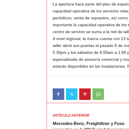
La apertura hace parte del plan de expan
capacidad operativa de los servicios rel
v
periódicos, venta de repuestos, así como 
importante la capacidad operativa de los 
i
centro de servicio se suma a la red de tal
C
A nivel regional, la marca cuenta con 13 t
taller abrió sus puertas el pasado 6 de m
o
5:30pm y los sábados de 8:00am a 1:00 p
especializada de asesoría comercial y mue
l
estarán disponibles en las instalaciones.
o
m
b
i
ARTÍCULO ANTERIOR
Mercedes-Benz, Freightliner y Fuso
a