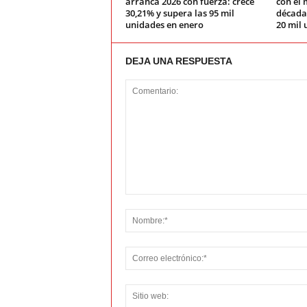
arranca 2026 con fuerza: crece
con el 
30,21% y supera las 95 mil
década:
unidades en enero
20 mil 
DEJA UNA RESPUESTA