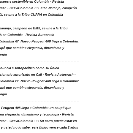
nsporte sostenible en Colombia - Revista
en
rash - CesviColombia
Juan Naranjo, campeón
X, se une a la Tribu CUPRA en Colombia
aranjo, campeón de BMX, se une a la Tribu
 en Colombia - Revista Autocrash -
en
Colombia
Nuevo Peugeot 408 llega a Colombia:
upé que combina elegancia, dinamismo y
logía
anuncia a Autopacífico como su único
ionario autorizado en Cali - Revista Autocrash -
en
Colombia
Nuevo Peugeot 408 llega a Colombia:
upé que combina elegancia, dinamismo y
logía
 Peugeot 408 llega a Colombia: un coupé que
a elegancia, dinamismo y tecnología - Revista
en
rash - CesviColombia
Su carro puede estar en
 y usted no lo sabe: este fluido vence cada 2 años