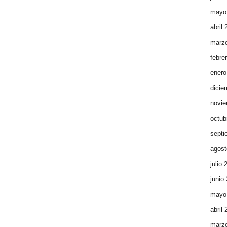
mayo
abril
marz
febre
enero
dicie
novie
octub
septi
agost
julio 
junio
mayo
abril
marz