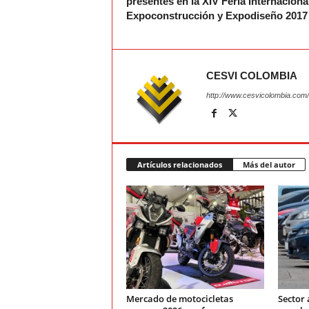
presentes en la XIV Feria Internaciona
Expoconstrucción y Expodiseño 2017
CESVI COLOMBIA
http://www.cesvicolombia.com/
Artículos relacionados
Más del autor
Mercado de motocicletas
Sector 