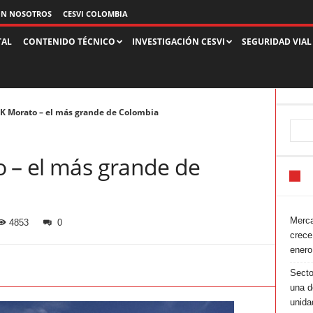
ON NOSOTROS
CESVI COLOMBIA
TAL
CONTENIDO TÉCNICO
INVESTIGACIÓN CESVI
SEGURIDAD VIAL
SK Morato – el más grande de Colombia
o – el más grande de
Merca
4853
0
crece
enero
Secto
una d
unida