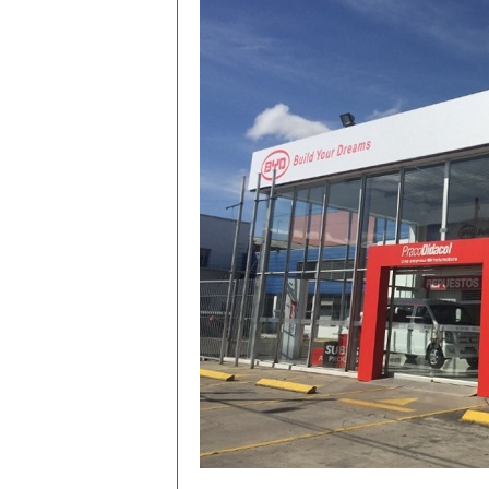
t
o
c
r
a
s
h
–
C
e
s