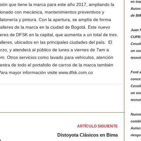
en tra
sión que tiene la marca para este año 2017, ampliando la
Autoc
acionado con mecánica, mantenimientos preventivos y
de BM
latonería y pintura. Con la apertura, se amplía de forma
talleres de la marca en la ciudad de Bogotá. Este nuevo
Juan N
leres de DFSK en la capital, que aumenta a un total de tres.
CUPRA
alleres, ubicados en las principales ciudades del país. El
Cesvi
arzo, y atenderá al público de lunes a viernes de 7am a
un co
m. Otros servicios como lavado para vehículos, atención
tecno
stra de todo el portafolio de carros de la marca también
 Para mayor información visite www.dfsk.com.co
Ford 
conces
Cesvi
un co
tecno
Nuevo
combin
ARTÍCULO SIGUIENTE
Autoc
Distoyota Clásicos en Bima
riesgo