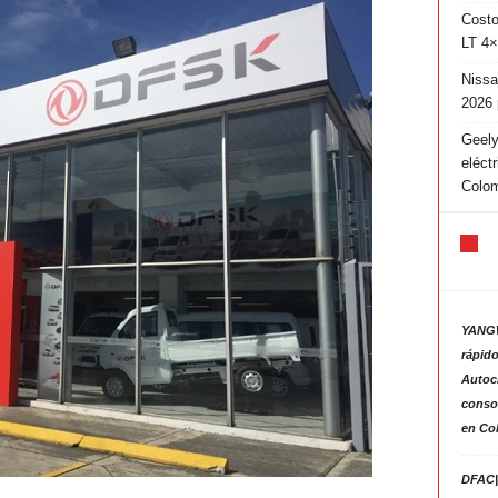
Costo
LT 4×
Nissa
2026 
Geely
eléct
Colo
YANGW
rápido
Autoc
consol
en Co
DFAC|