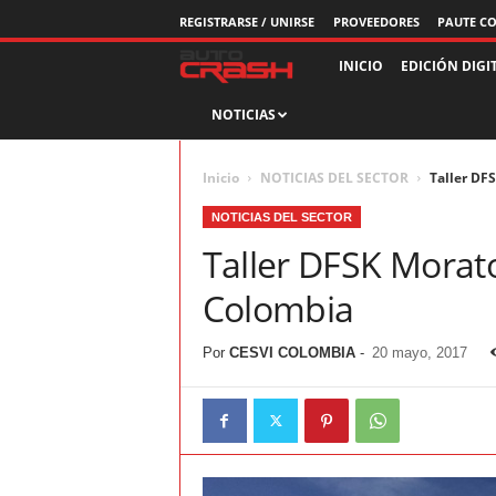
REGISTRARSE / UNIRSE
PROVEEDORES
PAUTE C
R
INICIO
EDICIÓN DIGI
NOTICIAS
e
v
Inicio
NOTICIAS DEL SECTOR
Taller DF
i
NOTICIAS DEL SECTOR
Taller DFSK Morat
s
Colombia
t
Por
CESVI COLOMBIA
-
20 mayo, 2017
a
A
u