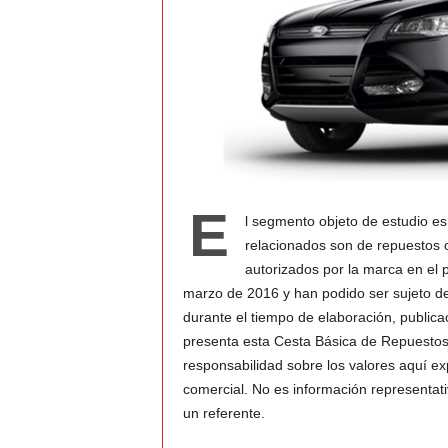
t
o
c
r
a
E
l segmento objeto de estudio es
s
relacionados son de repuestos o
autorizados por la marca en el p
h
marzo de 2016 y han podido ser sujeto de
–
durante el tiempo de elaboración, publicac
presenta esta Cesta Básica de Repuesto
C
responsabilidad sobre los valores aquí e
comercial. No es información representa
e
un referente.
s