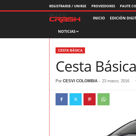
REGISTRARSE / UNIRSE
PROVEEDORES
PAUTE C
R
INICIO
EDICIÓN DIGI
NOTICIAS
e
v
CESTA BÁSICA
i
Cesta Básica
s
Por
CESVI COLOMBIA
-
23 marzo, 2016
t
a
A
u