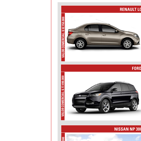
v
i
C
o
l
o
m
b
i
a