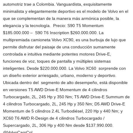
automotriz trae a Colombia. Vanguardista, exquisitamente
minimalista y elegantemente deportivo es el modelo de Volvo en el
que se complementan de la manera más armónica posible, la
elegancia y la tecnología. Precio: S90 T5 Momentum
$185.000.000 – S90 T6 Inscription $260.000.000. La
multipremiada camioneta Volvo XC90, es una burbuja de lujo que
permite disfrutar del paisaje de una conducción sumamente
controlada e intuitiva mediante potentes motores Drive-E,
funciones de voz, toques de pantalla y múltiples sistemas
inteligentes. Desde $220.000.000. La Volvo XC60 sorprende con
un diseño exterior arriesgado, urbano, moderno y deportivo.
Ubicada dentro del segmento de alto desempeño, está disponible
en versiones T5 AWD Drive-E Momentum de 4 cilindros
Turbocargado, 2L, 245 Hp y 350 Nm; T5 AWD Drive-E Summum de
4 cilindros Turbocargado, 2L, 245 Hp y 350 Nm; D5 AWD Drive-E
Momentum de 5 cilindros 2.4L Turbodiésel, 220 Hp y 440 Nm; y
XC60 T6 AWD R-Design de 4 cilindros Turbocargado /
Supercargado, 2L, 306 Hp y 400 Nm desde $137.990.000.
@VolvoCarsCol