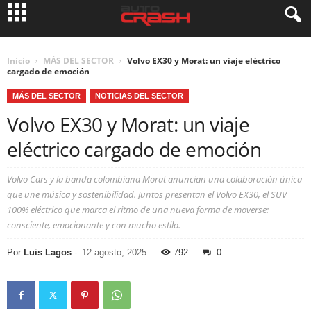
Inicio
MÁS DEL SECTOR
Volvo EX30 y Morat: un viaje eléctrico
cargado de emoción
MÁS DEL SECTOR
NOTICIAS DEL SECTOR
Volvo EX30 y Morat: un viaje
eléctrico cargado de emoción
Volvo Cars y la banda colombiana Morat anuncian una colaboración única
que une música y sostenibilidad. Juntos presentan el Volvo EX30, el SUV
100% eléctrico que marca el ritmo de una nueva forma de moverse:
consciente, emocionante y con mucho estilo.
Por
Luis Lagos
-
12 agosto, 2025
792
0