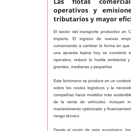
Las flotas comercia
operativos y emision
v
tributarios y mayor efi
i
El sector del transporte productivo en 
C
impacto. El ingreso de nuevas empr
comenzando a cambiar la forma en que s
o
una apuesta lejana hoy se convierte e
operativa, reducir la huella ambiental
l
grandes, medianas y pequeñas.
o
Este fenómeno se produce en un contexto
sobre los costos logísticos y la neces
m
compañías hacia modelos más sostenibles
de la venta de vehículos: incluyen in
b
mantenimiento optimizado y financiamient
i
riesgo técnico.
a
Desde el punto de vista económico, los