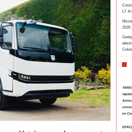
Costo
LT 4×
Nissa
2026 
Geely
eléct
Colo
YANGW
rápido
Autoc
consol
en Co
DFAC|