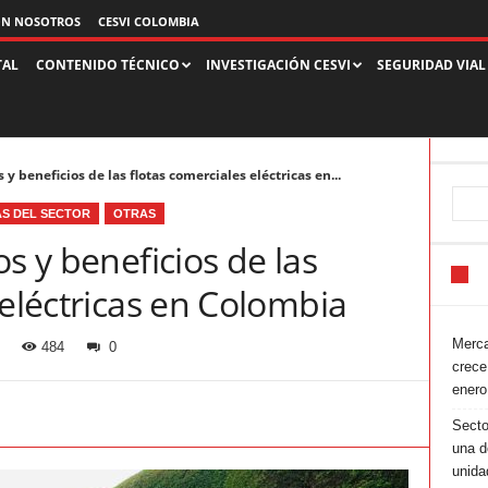
ON NOSOTROS
CESVI COLOMBIA
TAL
CONTENIDO TÉCNICO
INVESTIGACIÓN CESVI
SEGURIDAD VIAL
 y beneficios de las flotas comerciales eléctricas en...
AS DEL SECTOR
OTRAS
s y beneficios de las
 eléctricas en Colombia
Merca
484
0
crece
enero
Secto
una d
unida