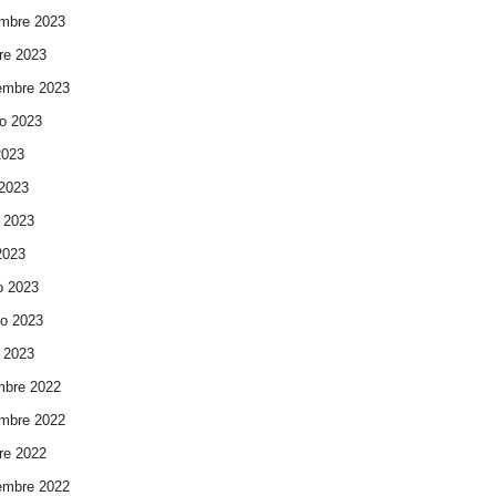
mbre 2023
re 2023
embre 2023
o 2023
2023
 2023
 2023
 2023
o 2023
ro 2023
 2023
mbre 2022
mbre 2022
re 2022
embre 2022