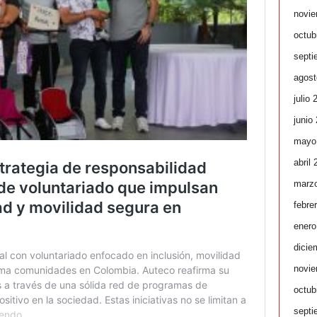
novie
octub
septi
agost
julio 
junio
mayo
abril
marz
febre
enero
dicie
novie
octub
septi