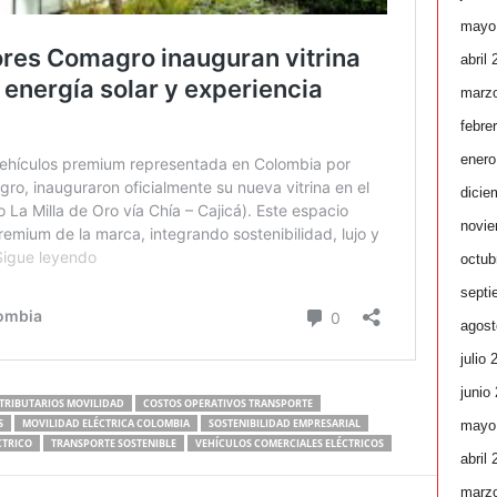
mayo
abril
marz
febre
enero
dicie
novie
octub
septi
agost
julio 
junio
 TRIBUTARIOS MOVILIDAD
COSTOS OPERATIVOS TRANSPORTE
S
MOVILIDAD ELÉCTRICA COLOMBIA
SOSTENIBILIDAD EMPRESARIAL
mayo
CTRICO
TRANSPORTE SOSTENIBLE
VEHÍCULOS COMERCIALES ELÉCTRICOS
abril
marz