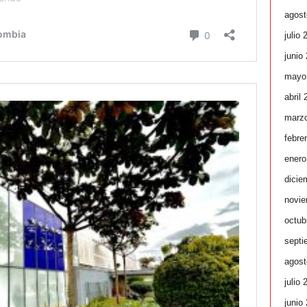
agost
julio 
junio
mayo
abril
marz
febre
enero
dicie
novie
octub
septi
agost
julio 
junio