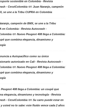
nsporte sostenible en Colombia - Revista
en
rash - CesviColombia
Juan Naranjo, campeón
X, se une a la Tribu CUPRA en Colombia
aranjo, campeón de BMX, se une a la Tribu
 en Colombia - Revista Autocrash -
en
Colombia
Nuevo Peugeot 408 llega a Colombia:
upé que combina elegancia, dinamismo y
logía
anuncia a Autopacífico como su único
ionario autorizado en Cali - Revista Autocrash -
en
Colombia
Nuevo Peugeot 408 llega a Colombia:
upé que combina elegancia, dinamismo y
logía
 Peugeot 408 llega a Colombia: un coupé que
a elegancia, dinamismo y tecnología - Revista
en
rash - CesviColombia
Su carro puede estar en
 y usted no lo sabe: este fluido vence cada 2 años