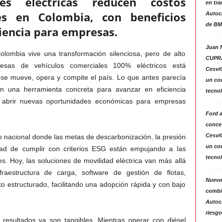
les eléctricas reducen costos
en tra
es en Colombia, con beneficios
Autoc
de BM
ciencia para empresas.
Juan N
Colombia vive una transformación silenciosa, pero de alto
CUPRA
esas de vehículos comerciales 100% eléctricos está
Cesvi
e mueve, opera y compite el país. Lo que antes parecía
un co
n una herramienta concreta para avanzar en eficiencia
tecno
 y abrir nuevas oportunidades económicas para empresas
Ford 
conces
Cesvi
 nacional donde las metas de descarbonización, la presión
un co
idad de cumplir con criterios ESG están empujando a las
tecno
. Hoy, las soluciones de movilidad eléctrica van más allá
fraestructura de carga, software de gestión de flotas,
Nuevo
o estructurado, facilitando una adopción rápida y con bajo
combin
Autoc
riesgo
 resultados ya son tangibles. Mientras operar con diésel