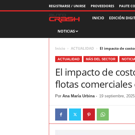
REGISTRARSE / UNIRSE
PROVEEDORES
PAUTE C
R
INICIO
EDICIÓN DIGI
NOTICIAS
e
v
Inicio
ACTUALIDAD
El impacto de costos
i
ACTUALIDAD
MÁS DEL SECTOR
NOTICI
El impacto de costo
s
flotas comerciales
t
Por
Ana María Urbina
-
19 septiembre, 2025
a
A
u