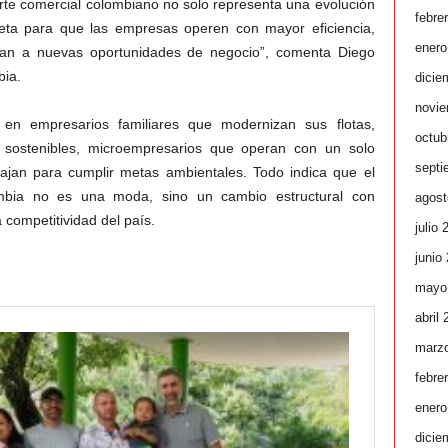
porte comercial colombiano no solo representa una evolución
febre
reta para que las empresas operen con mayor eficiencia,
enero
dan a nuevas oportunidades de negocio”, comenta Diego
bia.
dicie
novie
a en empresarios familiares que modernizan sus flotas,
octub
 sostenibles, microempresarios que operan con un solo
septi
ajan para cumplir metas ambientales. Todo indica que el
lombia no es una moda, sino un cambio estructural con
agost
 competitividad del país.
julio 
junio
mayo
abril
marz
febre
enero
dicie