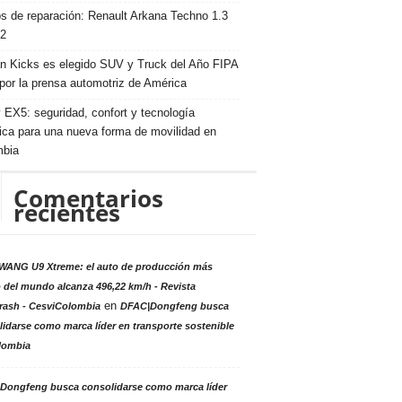
s de reparación: Renault Arkana Techno 1.3
2
n Kicks es elegido SUV y Truck del Año FIPA
por la prensa automotriz de América
 EX5: seguridad, confort y tecnología
rica para una nueva forma de movilidad en
mbia
Comentarios
recientes
ANG U9 Xtreme: el auto de producción más
 del mundo alcanza 496,22 km/h - Revista
en
rash - CesviColombia
DFAC|Dongfeng busca
idarse como marca líder en transporte sostenible
lombia
Dongfeng busca consolidarse como marca líder