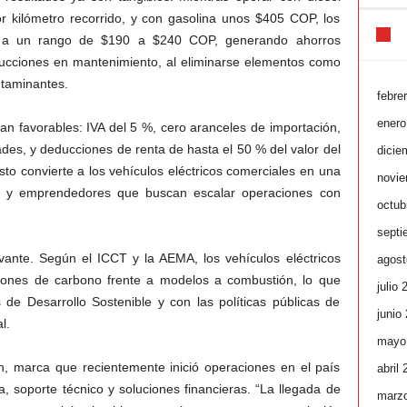
kilómetro recorrido, y con gasolina unos $405 COP, los
or a un rango de $190 a $240 COP, generando ahorros
ducciones en mantenimiento, al eliminarse elementos como
ntaminantes.
febre
enero
tan favorables: IVA del 5 %, cero aranceles de importación,
ades, y deducciones de renta de hasta el 50 % del valor del
dicie
to convierte a los vehículos eléctricos comerciales en una
novie
ios y emprendedores que buscan escalar operaciones con
octub
septi
vante. Según el ICCT y la AEMA, los vehículos eléctricos
agost
iones de carbono frente a modelos a combustión, lo que
julio 
 de Desarrollo Sostenible y con las políticas públicas de
junio
l.
mayo
n, marca que recientemente inició operaciones en el país
abril
, soporte técnico y soluciones financieras. “La llegada de
marz