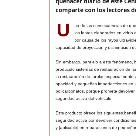
quehacer diario de este Cent
comparte con los lectores de
v
U
n
a de las consecuencias de que 
i
los lentes elaborados en vidrio 
C
por causa de los rayos ultravio
capacidad de proyección y disminución de
o
Sin embargo, paralelo a este fenómeno, 
l
producido sistemas de restauración de las 
la restauración de farolas especialmente d
o
opacidad y pequeñas imperfecciones en l
policarbonatos, porque promete devolver 
m
seguridad activa del vehículo.
b
Este producto ofrece los siguientes benef
i
seguridad activa por devolver condiciones 
y [aplicable] en reparaciones de pequeña
a