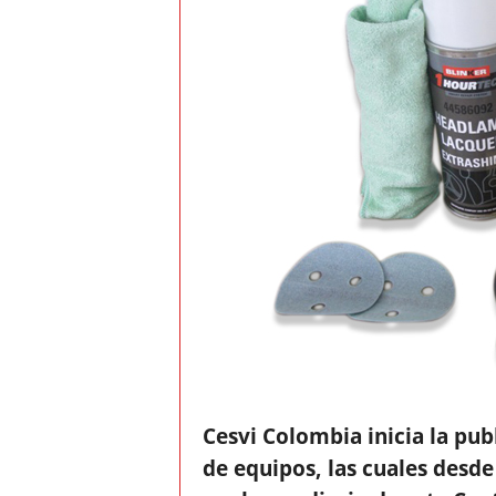
t
o
c
r
a
s
h
–
C
Cesvi Colombia inicia la pub
e
de equipos, las cuales desde
s