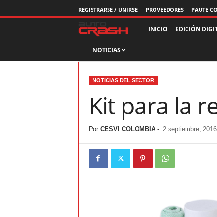
REGISTRARSE / UNIRSE
PROVEEDORES
PAUTE C
R
INICIO
EDICIÓN DIGI
NOTICIAS
e
v
NOTICIAS DEL SECTOR
i
Kit para la r
s
Por
CESVI COLOMBIA
-
2 septiembre, 2016
t
a
A
u