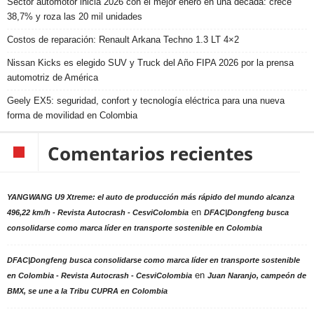
Sector automotor inicia 2026 con el mejor enero en una década: crece
38,7% y roza las 20 mil unidades
Costos de reparación: Renault Arkana Techno 1.3 LT 4×2
Nissan Kicks es elegido SUV y Truck del Año FIPA 2026 por la prensa
automotriz de América
Geely EX5: seguridad, confort y tecnología eléctrica para una nueva
forma de movilidad en Colombia
Comentarios recientes
YANGWANG U9 Xtreme: el auto de producción más rápido del mundo alcanza
en
496,22 km/h - Revista Autocrash - CesviColombia
DFAC|Dongfeng busca
consolidarse como marca líder en transporte sostenible en Colombia
DFAC|Dongfeng busca consolidarse como marca líder en transporte sostenible
en
en Colombia - Revista Autocrash - CesviColombia
Juan Naranjo, campeón de
BMX, se une a la Tribu CUPRA en Colombia