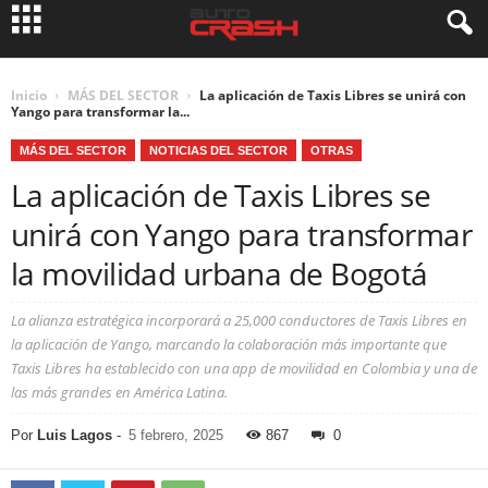
Inicio
MÁS DEL SECTOR
La aplicación de Taxis Libres se unirá con
Yango para transformar la...
MÁS DEL SECTOR
NOTICIAS DEL SECTOR
OTRAS
La aplicación de Taxis Libres se
unirá con Yango para transformar
la movilidad urbana de Bogotá
La alianza estratégica incorporará a 25,000 conductores de Taxis Libres en
la aplicación de Yango, marcando la colaboración más importante que
Taxis Libres ha establecido con una app de movilidad en Colombia y una de
las más grandes en América Latina.
Por
Luis Lagos
-
5 febrero, 2025
867
0