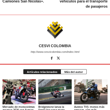
Camiones San Nicolás».
vehículos para el transporte
de pasajeros
CESVI COLOMBIA
http://www.cesvicolombia.com/index.html
Artículos relacionados
Más del autor
Mercado de motocicletas
Bridgestone lanza la
Auteco TVS: motos más
arranca 2026 con fuerza:
llanta lisa para moto
seguras, vías más