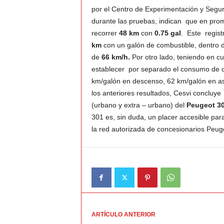
por el Centro de Experimentación y Segur
durante las pruebas, indican que en pro
v
recorrer
48 km
con
0.75 gal
. Este regist
i
km
con un galón de combustible, dentro 
de
66 km/h.
Por otro lado, teniendo en cu
C
establecer por separado el consumo de co
km/galón en descenso, 62 km/galón en a
o
los anteriores resultados, Cesvi conclu
(urbano y extra – urbano) del
Peugeot 30
l
301 es, sin duda, un placer accesible par
la red autorizada de concesionarios Peu
o
m
b
i
ARTÍCULO ANTERIOR
a