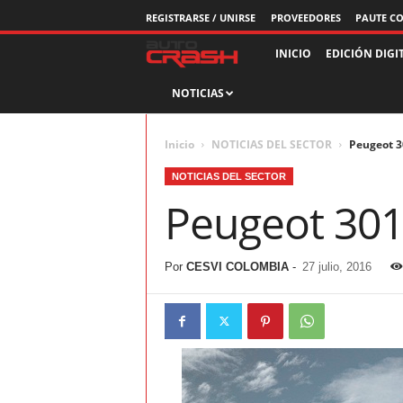
REGISTRARSE / UNIRSE
PROVEEDORES
PAUTE C
R
INICIO
EDICIÓN DIGI
NOTICIAS
e
v
Inicio
NOTICIAS DEL SECTOR
Peugeot 3
i
NOTICIAS DEL SECTOR
Peugeot 301
s
t
Por
CESVI COLOMBIA
-
27 julio, 2016
a
A
u