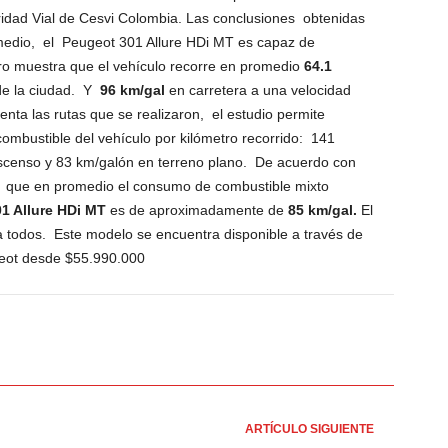
idad Vial de Cesvi Colombia. Las conclusiones obtenidas
medio, el
Peugeot 301 Allure HDi MT es capaz de
ro muestra que el vehículo recorre en promedio
64.1
de la ciudad. Y
96 km/gal
en carretera a una velocidad
enta las rutas que se realizaron, el estudio permite
mbustible del vehículo por kilómetro recorrido: 141
scenso y 83 km/galón en terreno plano. De acuerdo con
ye que en promedio el consumo de combustible mixto
1 Allure HDi MT
es de aproximadamente de
85 km/gal.
El
a todos. Este modelo se encuentra disponible a través de
geot desde $55.990.000
ARTÍCULO SIGUIENTE