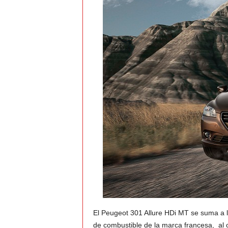
t
o
c
r
a
s
h
–
C
e
El
Peugeot 301 Allure HDi MT se suma a l
de combustible de la marca francesa, al 
s