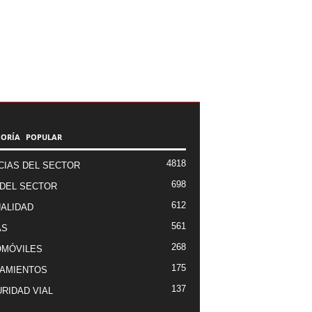
GORÍA POPULAR
4818
CIAS DEL SECTOR
698
DEL SECTOR
612
ALIDAD
561
AS
268
OMÓVILES
175
AMIENTOS
137
RIDAD VIAL