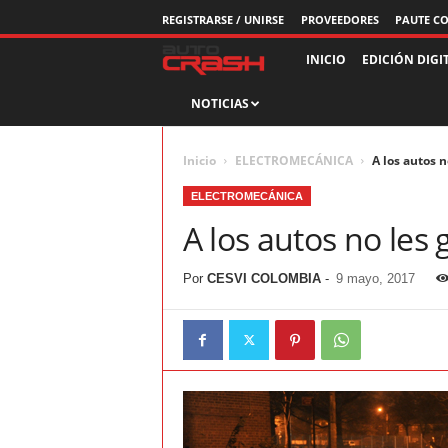
REGISTRARSE / UNIRSE
PROVEEDORES
PAUTE C
R
INICIO
EDICIÓN DIGI
NOTICIAS
e
v
Inicio
ELECTROMECÁNICA
A los autos 
i
ELECTROMECÁNICA
A los autos no les
s
Por
CESVI COLOMBIA
t
-
9 mayo, 2017
a
A
u