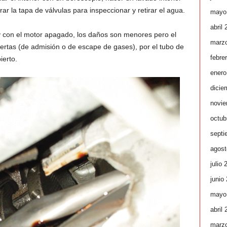
rar la tapa de válvulas para inspeccionar y retirar el agua.
mayo
abril
 y con el motor apagado, los daños son menores pero el
marz
ertas (de admisión o de escape de gases), por el tubo de
febre
ierto.
enero
dicie
novie
octub
septi
agost
julio 
junio
mayo
abril
marz