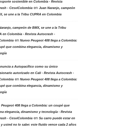
nsporte sostenible en Colombia - Revista
en
rash - CesviColombia
Juan Naranjo, campeón
X, se une a la Tribu CUPRA en Colombia
aranjo, campeón de BMX, se une a la Tribu
 en Colombia - Revista Autocrash -
en
Colombia
Nuevo Peugeot 408 llega a Colombia:
upé que combina elegancia, dinamismo y
logía
anuncia a Autopacífico como su único
ionario autorizado en Cali - Revista Autocrash -
en
Colombia
Nuevo Peugeot 408 llega a Colombia:
upé que combina elegancia, dinamismo y
logía
 Peugeot 408 llega a Colombia: un coupé que
a elegancia, dinamismo y tecnología - Revista
en
rash - CesviColombia
Su carro puede estar en
 y usted no lo sabe: este fluido vence cada 2 años