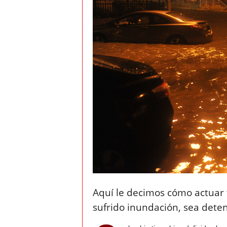
t
o
c
r
a
s
h
–
C
Aquí le decimos cómo actuar 
e
sufrido inundación, sea dete
s