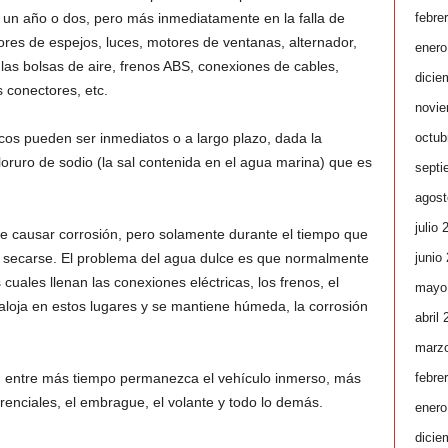
febre
e un año o dos, pero más inmediatamente en la falla de
res de espejos, luces, motores de ventanas, alternador,
enero
las bolsas de aire, frenos ABS, conexiones de cables,
dicie
s conectores, etc.
novie
octub
cos pueden ser inmediatos o a largo plazo, dada la
ruro de sodio (la sal contenida en el agua marina) que es
septi
agost
julio 
e causar corrosión, pero solamente durante el tiempo que
junio
 secarse. El problema del agua dulce es que normalmente
cuales llenan las conexiones eléctricas, los frenos, el
mayo
e aloja en estos lugares y se mantiene húmeda, la corrosión
abril
marz
febre
e, entre más tiempo permanezca el vehículo inmerso, más
erenciales, el embrague, el volante y todo lo demás.
enero
dicie