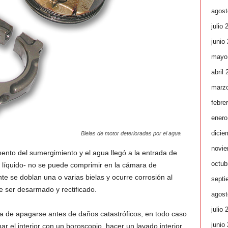
agost
julio 
junio
mayo
abril
marz
febre
enero
dicie
Bielas de motor deterioradas por el agua
novie
ento del sumergimiento y el agua llegó a la entrada de
octub
o líquido- no se puede comprimir en la cámara de
 se doblan una o varias bielas y ocurre corrosión al
septi
ue ser desarmado y rectificado.
agost
julio 
una de apagarse antes de daños catastróficos, en todo caso
junio
ar el interior con un boroscopio, hacer un lavado interior