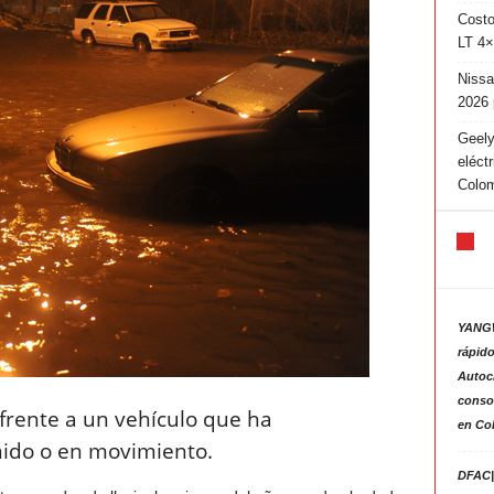
Costo
LT 4×
Nissa
2026 
Geely
eléct
Colo
YANGW
rápido
Autoc
consol
frente a un vehículo que ha
en Co
nido o en movimiento.
DFAC|