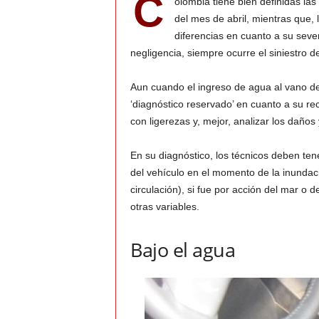
C
olombia tiene bien definidas la
del mes de abril, mientras que
v
diferencias en cuanto a su sever
negligencia, siempre ocurre el siniestro d
i
Aun cuando el ingreso de agua al vano del
C
‘diagnóstico reservado’ en cuanto a su re
con ligerezas y, mejor, analizar los daños 
o
En su diagnóstico, los técnicos deben ten
l
del vehículo en el momento de la inundaci
o
circulación), si fue por acción del mar o 
otras variables.
m
Bajo el agua
b
i
a