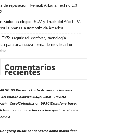
s de reparación: Renault Arkana Techno 1.3
2
n Kicks es elegido SUV y Truck del Año FIPA
por la prensa automotriz de América
 EX5: seguridad, confort y tecnología
rica para una nueva forma de movilidad en
mbia
Comentarios
recientes
ANG U9 Xtreme: el auto de producción más
 del mundo alcanza 496,22 km/h - Revista
en
rash - CesviColombia
DFAC|Dongfeng busca
idarse como marca líder en transporte sostenible
lombia
Dongfeng busca consolidarse como marca líder