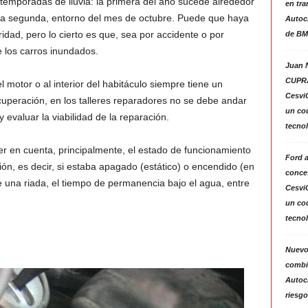
s temporadas de lluvia: la primera del año sucede alrededor
en tra
, la segunda, entorno del mes de octubre. Puede que haya
Autoc
idad, pero lo cierto es que, sea por accidente o por
de BM
e los carros inundados.
Juan N
CUPRA
 motor o al interior del habitáculo siempre tiene un
Cesvi
cuperación, en los talleres reparadores no se debe andar
un co
y evaluar la viabilidad de la reparación.
tecno
er en cuenta, principalmente, el estado de funcionamiento
Ford 
ón, es decir, si estaba apagado (estático) o encendido (en
conces
de una riada, el tiempo de permanencia bajo el agua, entre
Cesvi
un co
tecno
Nuevo
combin
Autoc
riesgo