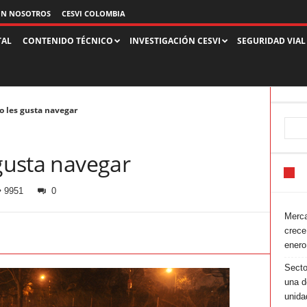
ON NOSOTROS
CESVI COLOMBIA
TAL
CONTENIDO TÉCNICO
INVESTIGACIÓN CESVI
SEGURIDAD VIAL
no les gusta navegar
 gusta navegar
9951
0
Merca
crece
enero
Secto
una d
unida