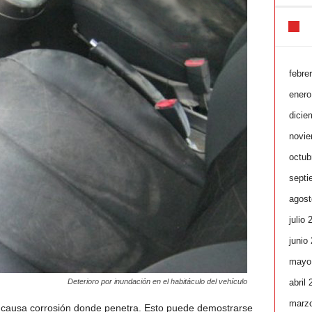
febre
enero
dicie
novie
octub
septi
agost
julio 
junio
mayo
abril
Deterioro por inundación en el habitáculo del vehículo
marz
s) causa corrosión donde penetra. Esto puede demostrarse