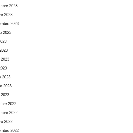
mbre 2023
re 2023
embre 2023
o 2023
2023
 2023
 2023
 2023
o 2023
ro 2023
 2023
mbre 2022
mbre 2022
re 2022
embre 2022