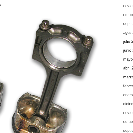
o
novie
octub
septi
agost
julio 
junio
mayo
abril
marz
febre
enero
dicie
novie
octub
septi