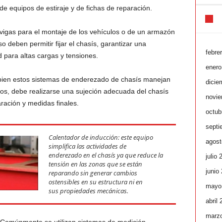
de equipos de estiraje y de fichas de reparación.
igas para el montaje de los vehículos o de un armazón
 deben permitir fijar el chasís, garantizar una
febre
d para altas cargas y tensiones.
enero
bien estos sistemas de enderezado de chasís manejan
dicie
os, debe realizarse una sujeción adecuada del chasís
novie
aración y medidas finales.
octub
septi
Calentador de inducción: este equipo
agost
simplifica las actividades de
enderezado en el chasís ya que reduce la
julio 
tensión en las zonas que se están
junio
reparando sin generar cambios
ostensibles en su estructura ni en
mayo
sus propiedades mecánicas.
abril
marz