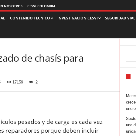
ON NOSOTROS
CESVI COLOMBIA
TAL
CONTENIDO TÉCNICO
INVESTIGACIÓN CESVI
SEGURIDAD VIAL
ado de chasís para
5
17159
2
Merca
crece
enero
Secto
ículos pesados y de carga es cada vez
una d
res reparadores porque deben incluir
unida