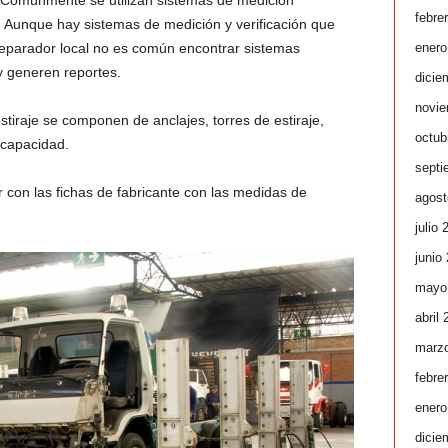
Comúnmente se utilizan sistemas de medición
febre
 Aunque hay sistemas de medición y verificación que
enero
reparador local no es común encontrar sistemas
y generen reportes.
dicie
novie
tiraje se componen de anclajes, torres de estiraje,
octub
 capacidad.
septi
con las fichas de fabricante con las medidas de
agost
julio 
junio
mayo
abril
marz
febre
enero
dicie