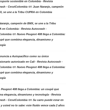
nsporte sostenible en Colombia - Revista
en
rash - CesviColombia
Juan Naranjo, campeón
X, se une a la Tribu CUPRA en Colombia
aranjo, campeón de BMX, se une a la Tribu
 en Colombia - Revista Autocrash -
en
Colombia
Nuevo Peugeot 408 llega a Colombia:
upé que combina elegancia, dinamismo y
logía
anuncia a Autopacífico como su único
ionario autorizado en Cali - Revista Autocrash -
en
Colombia
Nuevo Peugeot 408 llega a Colombia:
upé que combina elegancia, dinamismo y
logía
 Peugeot 408 llega a Colombia: un coupé que
a elegancia, dinamismo y tecnología - Revista
en
rash - CesviColombia
Su carro puede estar en
 y usted no lo sabe: este fluido vence cada 2 años