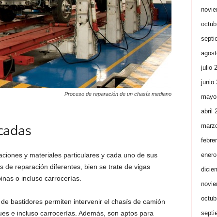
novie
octub
septi
agost
julio 
junio
Proceso de reparación de un chasís mediano
mayo
abril
ncadas
marz
febre
enero
aciones y materiales particulares y cada uno de sus
de reparación diferentes, bien se trate de vigas
dicie
binas o incluso carrocerías.
novie
octub
e bastidores permiten intervenir el chasís de camión
septi
ques e incluso carrocerías. Además, son aptos para