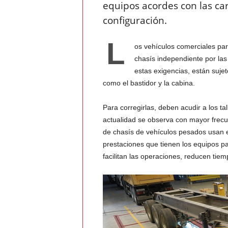
equipos acordes con las car
t
configuración.
o
L
os vehículos comerciales pa
c
chasís independiente por la
estas exigencias, están suje
r
como el bastidor y la cabina.
a
Para corregirlas, deben acudir a los ta
s
actualidad se observa con mayor frecu
de chasís de vehículos pesados usan 
h
prestaciones que tienen los equipos pa
facilitan las operaciones, reducen tiem
–
C
e
s