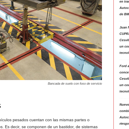
en tra
Autoc
de BM
Juan N
CUPRA
Cesvi
un co
tecno
Ford 
conces
Cesvi
Bancada de suelo con foso de servicio
un co
tecno
s
Nuevo
combin
Autoc
ículos pesados cuentan con las mismas partes o
riesgo
s. Es decir, se componen de un bastidor, de sistemas