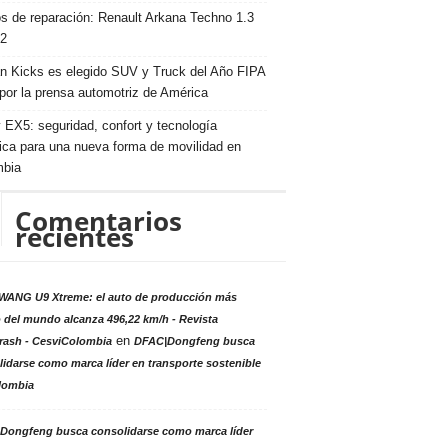
s de reparación: Renault Arkana Techno 1.3
2
n Kicks es elegido SUV y Truck del Año FIPA
por la prensa automotriz de América
 EX5: seguridad, confort y tecnología
rica para una nueva forma de movilidad en
mbia
Comentarios
recientes
ANG U9 Xtreme: el auto de producción más
 del mundo alcanza 496,22 km/h - Revista
en
rash - CesviColombia
DFAC|Dongfeng busca
idarse como marca líder en transporte sostenible
lombia
Dongfeng busca consolidarse como marca líder