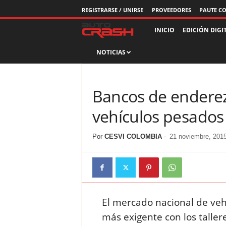
REGISTRARSE / UNIRSE
PROVEEDORES
PAUTE C
R
INICIO
EDICIÓN DIGI
NOTICIAS
e
v
Bancos de enderez
i
vehículos pesados
s
Por
CESVI COLOMBIA
-
21 noviembre, 201
t
a
A
El mercado nacional de veh
u
más exigente con los talle