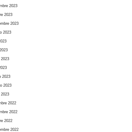
mbre 2023
re 2023
embre 2023
o 2023
2023
 2023
 2023
 2023
o 2023
ro 2023
 2023
mbre 2022
mbre 2022
re 2022
embre 2022