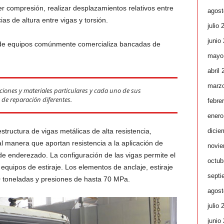
er compresión, realizar desplazamientos relativos entre
agost
ias de altura entre vigas y torsión.
julio 
junio
 de equipos comúnmente comercializa bancadas de
mayo
abril
marz
ciones y materiales particulares y cada uno de sus
de reparación diferentes.
febre
enero
dicie
structura de vigas metálicas de alta resistencia,
al manera que aportan resistencia a la aplicación de
novie
e enderezado. La configuración de las vigas permite el
octub
equipos de estiraje. Los elementos de anclaje, estiraje
septi
0 toneladas y presiones de hasta 70 MPa.
agost
julio 
junio