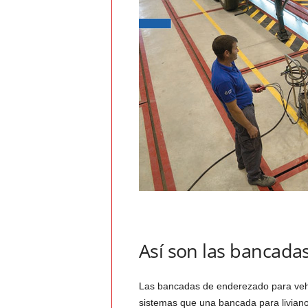
v
i
C
o
l
o
m
b
Así son las bancada
i
Las bancadas de enderezado para veh
a
sistemas que una bancada para liviano