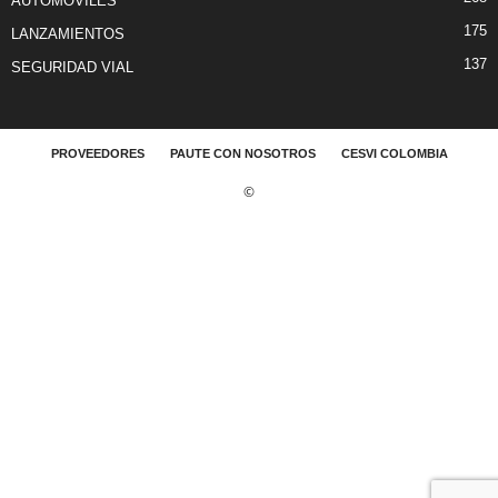
AUTOMÓVILES
175
LANZAMIENTOS
137
SEGURIDAD VIAL
PROVEEDORES
PAUTE CON NOSOTROS
CESVI COLOMBIA
©