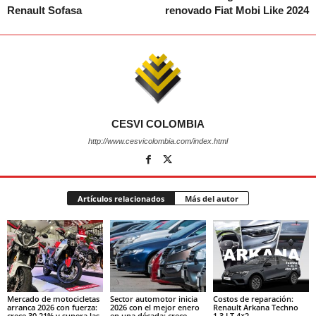
Renault Sofasa
renovado Fiat Mobi Like 2024
CESVI COLOMBIA
http://www.cesvicolombia.com/index.html
Artículos relacionados
Más del autor
Mercado de motocicletas
Sector automotor inicia
Costos de reparación:
arranca 2026 con fuerza:
2026 con el mejor enero
Renault Arkana Techno
crece 30,21% y supera las
en una década: crece
1.3 LT 4×2