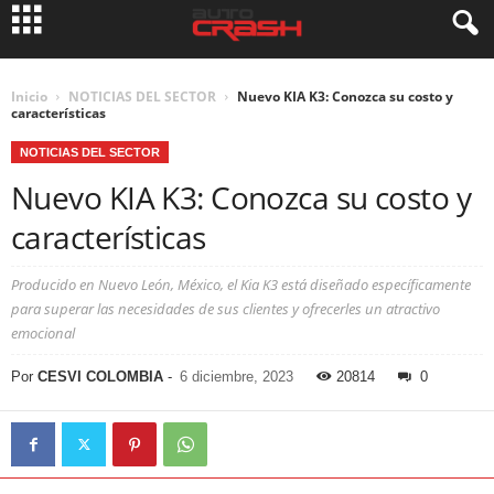
Inicio
NOTICIAS DEL SECTOR
Nuevo KIA K3: Conozca su costo y
características
NOTICIAS DEL SECTOR
Nuevo KIA K3: Conozca su costo y
características
Producido en Nuevo León, México, el Kia K3 está diseñado específicamente
para superar las necesidades de sus clientes y ofrecerles un atractivo
emocional
Por
CESVI COLOMBIA
-
6 diciembre, 2023
20814
0